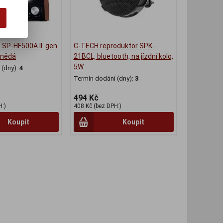
 SP-HF500A II. gen
C-TECH reproduktor SPK-
Hnědá
21BCL, bluetooth, na jízdní kolo,
5W
(dny):
4
Termín dodání (dny):
3
494 Kč
H:)
408 Kč (bez DPH:)
Koupit
Koupit