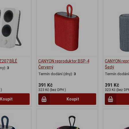
 Z207 BÍLÉ
CANYON reproduktor BSP-4
CANYON repr
Červený
Šedý
ny):
3
Termín dodání (dny):
3
Termín dodání 
391 Kč
391 Kč
:)
323 Kč (bez DPH:)
323 Kč (bez DP
Koupit
Koupit