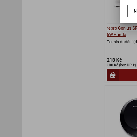
N
repro Genius S
6W Hnědá
Termín dodání (d
218 Kč
180 Kč (bez DPH:)