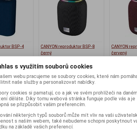
uktor BSP-4
CANYON reproduktor BSP-8
CANYON repr
černý
červený
ny):
1
Termín dodání (dny):
3
Termín dodání 
hlas s využitím souborů cookies
587 Kč
587 Kč
ašem webu pracujeme se soubory cookies, které nám pomáha
485 Kč (bez DPH:)
485 Kč (bez DP
litnit naše služby a personalizovat nabídky.
Koupit
Koupit
ory cookies si pamatují, co a jak ve svém prohlížeči na dané
zení děláte. Díky tomu webová stránka funguje podle vás a je
pná se přizpůsobit vašim preferencím.
ování některých typů souborů může mít vliv na vaši uživatels
šenost s naším webem, také nebudeme schopni poskytnout 
dku na základě vašich preferencí.