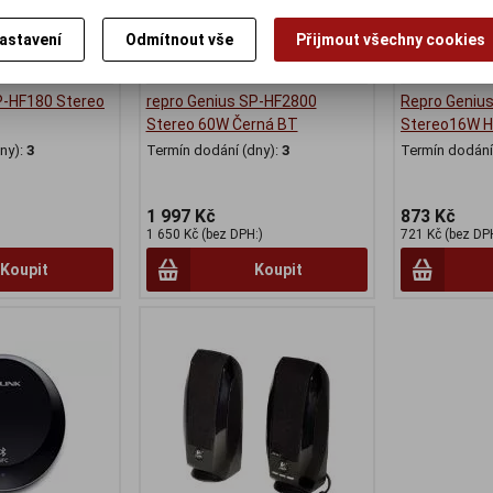
astavení
Odmítnout vše
Přijmout všechny cookies
P-HF180 Stereo
repro Genius SP-HF2800
Repro Genius
Stereo 60W Černá BT
Stereo16W 
ny):
3
Termín dodání (dny):
3
Termín dodání 
1 997 Kč
873 Kč
1 650 Kč (bez DPH:)
721 Kč (bez DP
Koupit
Koupit