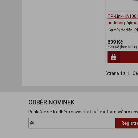
TP-Link HA100 
hudební přijíma
Termín dodání (d
639 Kč
529 Kč (bez DPH:)
Strana
1
z
1
Ce
ODBĚR NOVINEK
Přihlašte se k odběru novinek a buďte informováni o nov
Registr