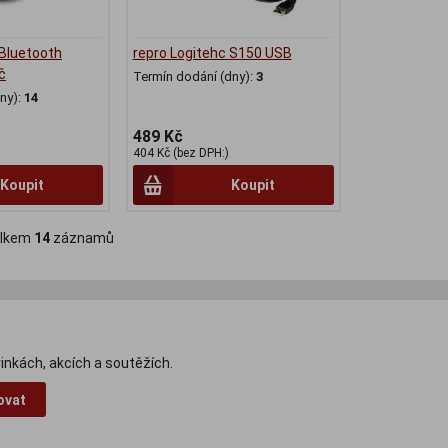
Bluetooth
repro Logitehc S150 USB
č
Termín dodání (dny):
3
ny):
14
489 Kč
404 Kč (bez DPH:)
Koupit
Koupit
lkem
14
záznamů
inkách, akcích a soutěžích.
ovat