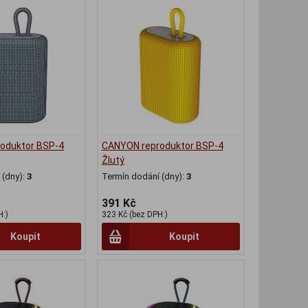
oduktor BSP-4
CANYON reproduktor BSP-4
Žlutý
(dny):
3
Termín dodání (dny):
3
391 Kč
H:)
323 Kč (bez DPH:)
Koupit
Koupit