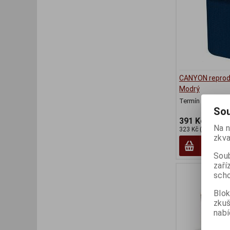
CANYON reprod
Modrý
Termín dodání (d
Sou
391 Kč
Na n
323 Kč (bez DPH:)
zkva
Soub
zaří
scho
Blok
zku
nabí