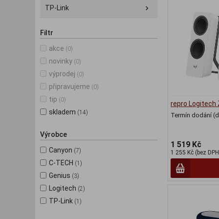
TP-Link
Filtr
akce
(0)
novinky
(0)
výprodej
(0)
připravujeme
(0)
tip
(0)
repro Logitech
skladem
(14)
Termín dodání (d
Výrobce
1 519 Kč
Canyon
(7)
1 255 Kč (bez DPH
C-TECH
(1)
Genius
(3)
Logitech
(2)
TP-Link
(1)