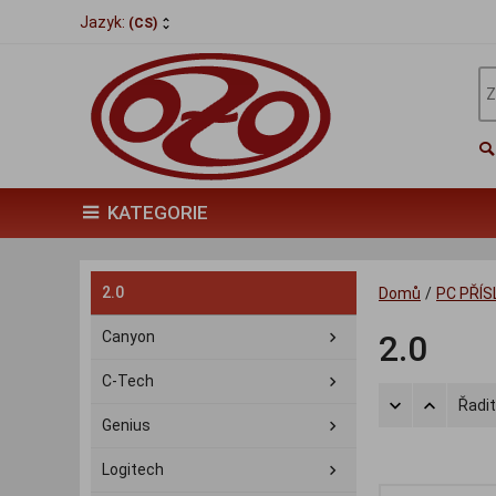
Jazyk:
(CS)
KATEGORIE
2.0
Domů
/
PC PŘÍ
Canyon
2.0
C-Tech
Řadit
Genius
Logitech