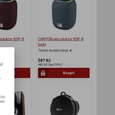
oduktor BSP-8
CANYON reproduktor BSP-8
šedý
(dny):
3
Termín dodání (dny):
4
587 Kč
jí
H:)
485 Kč (bez DPH:)
Koupit
Koupit
m
kou
vám