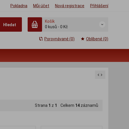
Pokladna
Můj účet
Nová registrace
Přihlášení
Košík
Hledat
0
kusů
-
0 Kč
Porovnávané (0)
Oblíbené (0)
Strana
1
z
1
Celkem
14
záznamů