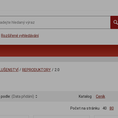
Rozšířené vyhledávání
SLUŠENSTVÍ
/
REPRODUKTORY
/
2.0
 podle:
(Data přidání)
Katalog
Ceník
Počet na stránku
40
80