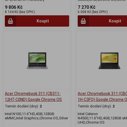
9 806 Kč
7 270 Kč
8 104 Kč (bez DPH:)
6 008 Kč (bez DPH:)
Koupit
Koupit
Acer Chromebook 311 (CB311-
Acer Chromebook 311 (CB
12HT-C0ND) Google Chrome OS
1H-C3FQ) Google Chrome 
Termín dodání (dny):
2
Termín dodání (dny):
2
Intel N100,11.6"HD,4GB,128GB
Intel Celeron
eMMC,Intel Graphics,Chrome OS,Silver
N4500,11.6"HD,4GB,128GB eM
UHD,Chrome OS