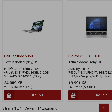
Dell Latitude 5350
HP Pro x360 435 G10
Termín dodání (dny):
2
Termín dodání (dny):
3
Intel® Core™ Ultra 7 165U
AMD Ryzen R5-
vPro®/13,3"/FHD/16GB/512GB
7530U/13,3"/FHD/T/8GB/512
SSD/4C-iGPU/W11P/Gray
SSD/RX Vega 7/W11H/Silver
34 089 Kč
19 991 Kč
28 172 Kč (bez DPH:)
16 522 Kč (bez DPH:)
Koupit
Koupit
Strana
1
z
1
Celkem
14
záznamů
1