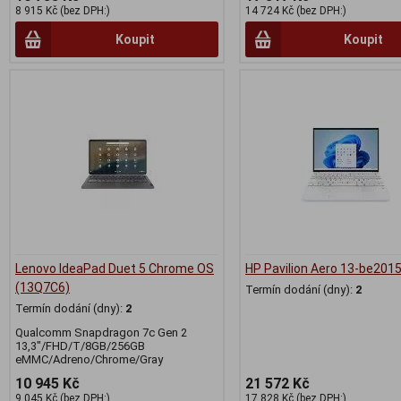
8 915 Kč (bez DPH:)
14 724 Kč (bez DPH:)
Koupit
Koupit
Lenovo IdeaPad Duet 5 Chrome OS
HP Pavilion Aero 13-be201
(13Q7C6)
Termín dodání (dny):
2
Termín dodání (dny):
2
Qualcomm Snapdragon 7c Gen 2
13,3"/FHD/T/8GB/256GB
eMMC/Adreno/Chrome/Gray
10 945 Kč
21 572 Kč
9 045 Kč (bez DPH:)
17 828 Kč (bez DPH:)