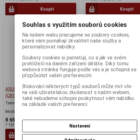
Koupit
Koupit
Souhlas s využitím souborů cookies
Na našem webu pracujeme se soubory cookies,
které nám pomáhají zkvalitnit naše služby a
personalizovat nabídky.
Soubory cookies si pamatují, co a jak ve svém
prohlížeči na daném zařízení děláte. Díky tomu
webová stránka funguje podle vás a je schopná se
přizpůsobit vašim preferencím.
Blokování některých typů souborů může mít vliv
ASUS Chromebook CR11 Flip
ASUS Chromebook CR11 Fl
na vaši uživatelskou zkušenost s naším webem,
(CR1102F)
(CR1102F)
také nebudeme schopni poskytnout vám nabídku
Termín dodání (dny):
2
Termín dodání (dny):
2
na základě vašich preferencí.
Model určen pro žáky, učitele a školy.
8 653 Kč
7 123 Kč
7 151 Kč (bez DPH:)
5 886 Kč (bez DPH:)
Nastavení
Koupit
Koupit