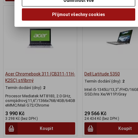
Odmítnout vše
Přijmout všechny cookies
Acer Chromebook 311 (CB311-11H-
Dell Latitude 5350
K2SC) stříbrný
Termín dodání (dny):
2
Termín dodání (dny):
2
Intel i5-1345U/13,3"/FHD/16
SSD/Iris Xe/W11P/Gray
Procesor Mediatek MT8183, 2.0 GHz,
osmijádrový,11,6"/1366x768/4GB/64GB
eMMC/Mali G72/Chrome
3 990 Kč
29 566 Kč
3 298 Kč (bez DPH:)
24 434 Kč (bez DPH:)
Koupit
Koupit