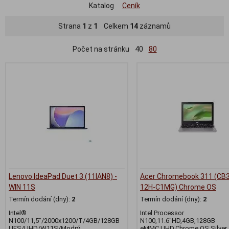
Katalog
Ceník
Strana
1
z
1
Celkem
14
záznamů
Počet na stránku
40
80
Lenovo IdeaPad Duet 3 (11IAN8) -
Acer Chromebook 311 (CB
WIN 11S
12H-C1MG) Chrome OS
Termín dodání (dny):
2
Termín dodání (dny):
2
Intel®
Intel Processor
N100/11,5"/2000x1200/T/4GB/128GB
N100,11.6"HD,4GB,128GB
UFS/UHD/W11S/Modrý
eMMC,UHD,Chrome OS,Silver