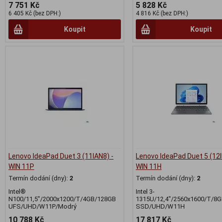
7 751 Kč
5 828 Kč
6 405 Kč (bez DPH:)
4 816 Kč (bez DPH:)
Koupit
Koupit
Lenovo IdeaPad Duet 3 (11IAN8) -
Lenovo IdeaPad Duet 5 (12I
WIN 11P
WIN 11H
Termín dodání (dny):
2
Termín dodání (dny):
2
Intel®
Intel 3-
N100/11,5"/2000x1200/T/4GB/128GB
1315U/12,4"/2560x1600/T/8
UFS/UHD/W11P/Modrý
SSD/UHD/W11H
10 788 Kč
17 817 Kč