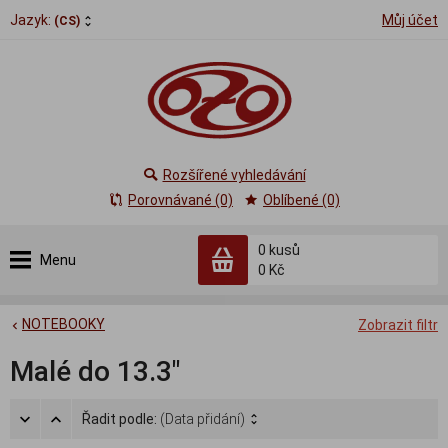
Jazyk:
Můj účet
(CS)
Rozšířené vyhledávání
Porovnávané (0)
Oblíbené (0)
0
kusů
Menu
0 Kč
NOTEBOOKY
Zobrazit filtr
Malé do 13.3"
Řadit podle:
(Data přidání)