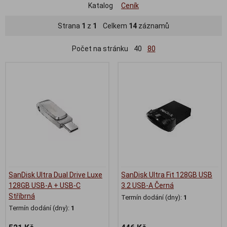
Katalog
Ceník
Strana
1
z
1
Celkem
14
záznamů
Počet na stránku
40
80
SanDisk Ultra Dual Drive Luxe
SanDisk Ultra Fit 128GB USB
128GB USB-A + USB-C
3.2 USB-A Černá
Stříbrná
Termín dodání (dny):
1
Termín dodání (dny):
1