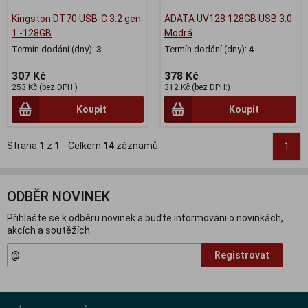
Kingston DT70 USB-C 3.2 gen.
ADATA UV128 128GB USB 3.0
1 -128GB
Modrá
Termín dodání (dny):
3
Termín dodání (dny):
4
307 Kč
378 Kč
253 Kč (bez DPH:)
312 Kč (bez DPH:)
Koupit
Koupit
Strana
1
z
1
Celkem
14
záznamů
1
ODBĚR NOVINEK
Přihlašte se k odběru novinek a buďte informováni o novinkách,
akcích a soutěžích.
Registrovat