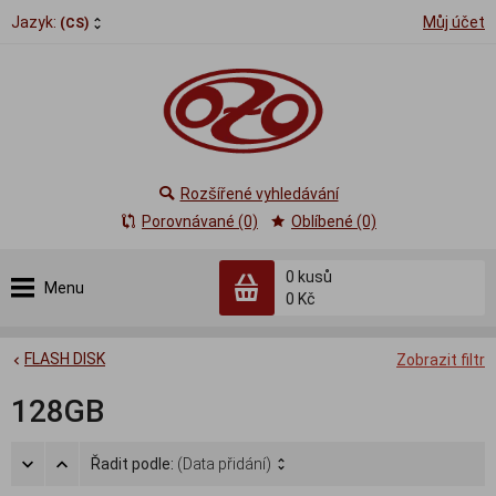
Jazyk:
Můj účet
(CS)
Rozšířené vyhledávání
Porovnávané (0)
Oblíbené (0)
0
kusů
Menu
0 Kč
FLASH DISK
Zobrazit filtr
128GB
Řadit podle:
(Data přidání)