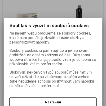
Souhlas s využitím souborů cookies
Na našem webu pracujeme se soubory cookies,
které nám pomáhají zkvalitnit naše služby a
personalizovat nabídky.
Samsung BAR Plus 128GB
SanDisk Extreme PRO 128GB
USB 3.2 Champagne Silver
420MBps USB 3.1 USB-A
Soubory cookies si pamatují, co a jak ve svém
Černá kovová
prohlížeči na daném zařízení děláte. Díky tomu
Termín dodání (dny):
5
webová stránka funguje podle vás a je schopná se
Termín dodání (dny):
3
přizpůsobit vašim preferencím.
586 Kč
1 070 Kč
Blokování některých typů souborů může mít vliv
484 Kč (bez DPH:)
884 Kč (bez DPH:)
na vaši uživatelskou zkušenost s naším webem,
Koupit
Koupit
také nebudeme schopni poskytnout vám nabídku
na základě vašich preferencí.
Nastavení