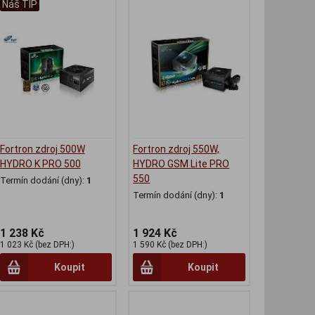
Náš TIP
Fortron zdroj 500W
Fortron zdroj 550W,
HYDRO K PRO 500
HYDRO GSM Lite PRO
550
Termín dodání (dny):
1
Termín dodání (dny):
1
1 238 Kč
1 924 Kč
1 023 Kč (bez DPH:)
1 590 Kč (bez DPH:)
Koupit
Koupit