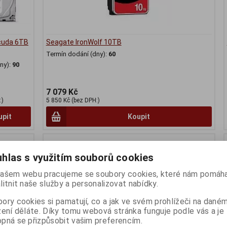
cuda 6TB
Seagate IronWolf 10TB
Termín dodání (dny):
60
ny):
90
7 079 Kč
:)
5 850 Kč (bez DPH:)
upit
Koupit
hlas s využitím souborů cookies
ašem webu pracujeme se soubory cookies, které nám pomáha
litnit naše služby a personalizovat nabídky.
ory cookies si pamatují, co a jak ve svém prohlížeči na dané
zení děláte. Díky tomu webová stránka funguje podle vás a je
pná se přizpůsobit vašim preferencím.