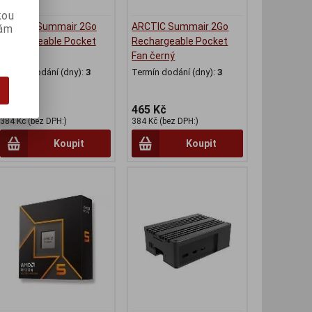
kou
ARCTIC Summair 2Go
ARCTIC Summair 2Go
vám
Rechargeable Pocket
Rechargeable Pocket
Fan bílý
Fan černý
Termín dodání (dny):
3
Termín dodání (dny):
3
465 Kč
465 Kč
384 Kč (bez DPH:)
384 Kč (bez DPH:)
Koupit
Koupit