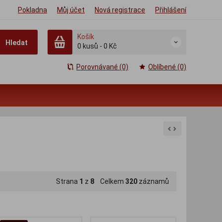
Pokladna
Můj účet
Nová registrace
Přihlášení
Košík
Hledat
0
kusů
-
0 Kč
Porovnávané (0)
Oblíbené (0)
Strana
1
z
8
Celkem
320
záznamů