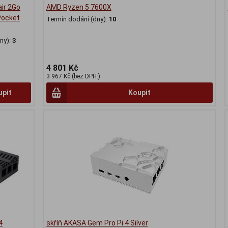
ir 2Go
AMD Ryzen 5 7600X
Pocket
Termín dodání (dny):
10
ny):
3
4 801 Kč
3 967 Kč (bez DPH:)
upit
Koupit
4
skříň AKASA Gem Pro Pi 4 Silver