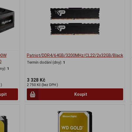
500W
Patriot/DDR4/64GB/3200MHz/CL22/2x32GB/Black
0
Termín dodání (dny):
1
ny):
1
3 328 Kč
:)
2 750 Kč (bez DPH:)
upit
Koupit