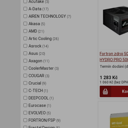
Acutake
(3)
A-Data
(17)
AIREN TECHNOLOGY
(7)
Akasa
(5)
AMD
(21)
Artic Cooling
(28)
Asrock
(14)
Asus
Fortron zdroj 
(20)
HYDRO PRO 50
Axagon
(11)
Termín dodání (d
CoolerMaster
(3)
COUGAR
(3)
1 283 Kč
1 060 Kč (bez DPH
Crucial
(9)
C-TECH
(1)
Ko
DEEPCOOL
(1)
Eurocase
(1)
EVOLVEO
(5)
FORTRON/FSP
(9)
Fractal Design