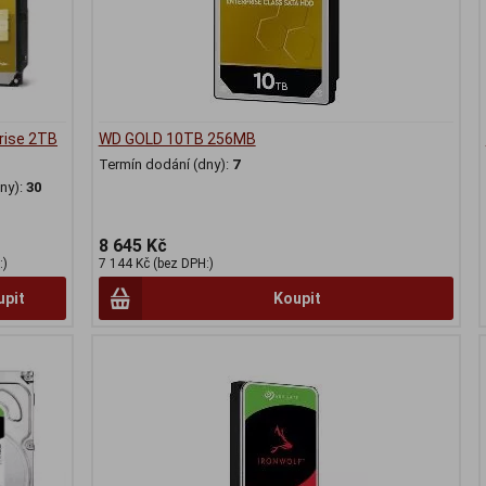
rise 2TB
WD GOLD 10TB 256MB
Termín dodání (dny):
7
ny):
30
8 645 Kč
:)
7 144 Kč (bez DPH:)
upit
Koupit