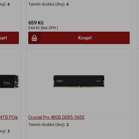
ny):
4
Termín dodání (dny):
4
659 Kč
544 Kč (bez DPH:)
upit
Koupit
 4TB PCIe
Crucial Pro 48GB DDR5-5600
Termín dodání (dny):
2
ny):
2