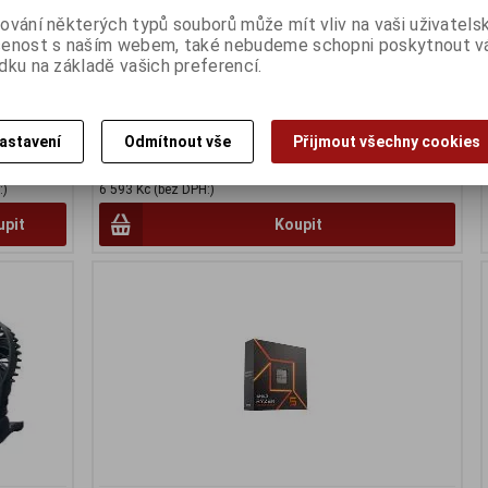
ování některých typů souborů může mít vliv na vaši uživatels
10 Ultra
GIGABYTE GeForce RTX 5060 WINDFORCE 8GB
šenost s naším webem, také nebudeme schopni poskytnout 
dku na základě vašich preferencí.
Termín dodání (dny):
3
ny):
3
astavení
Odmítnout vše
Přijmout všechny cookies
7 978 Kč
:)
6 593 Kč (bez DPH:)
upit
Koupit