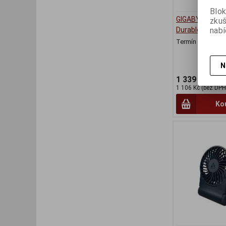
Blok
GIGABYTE GT 7
zku
nabí
Durable 2 2GB
Termín dodání (d
N
1 339 Kč
1 106 Kč (bez DPH
Ko