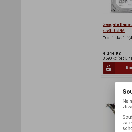
Seagate Barra
/ 5400 RPM
Termín dodání (d
4 344 Kč
3 590 Kč (bez DPH
Ko
Sou
Na n
zkva
Soub
zaří
scho