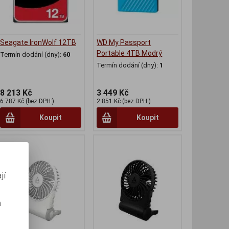
Seagate IronWolf 12TB
WD My Passport
Portable 4TB Modrý
Termín dodání (dny):
60
Termín dodání (dny):
1
8 213 Kč
3 449 Kč
6 787 Kč (bez DPH:)
2 851 Kč (bez DPH:)
Koupit
Koupit
jí
m