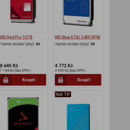
WD Red Pro 10TB
WD Blue 6TB/ 5400 RPM
Termín dodání (dny):
60
Termín dodání (dny):
30
8 645 Kč
4 772 Kč
7 144 Kč (bez DPH:)
3 943 Kč (bez DPH:)
Koupit
Koupit
Náš TIP