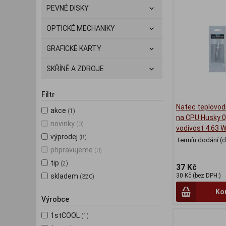
PEVNÉ DISKY
OPTICKÉ MECHANIKY
GRAFICKÉ KARTY
SKŘÍNĚ A ZDROJE
Filtr
Natec teplovod
akce
(1)
na CPU Husky 0,
novinky
(0)
vodivost 4.63 
výprodej
(8)
Termín dodání (d
připravujeme
(0)
tip
(2)
37 Kč
skladem
30 Kč (bez DPH:)
(320)
Ko
Výrobce
1stCOOL
(1)