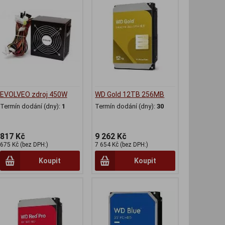
EVOLVEO zdroj 450W
WD Gold 12TB 256MB
Termín dodání (dny):
1
Termín dodání (dny):
30
817 Kč
9 262 Kč
675 Kč (bez DPH:)
7 654 Kč (bez DPH:)
Koupit
Koupit