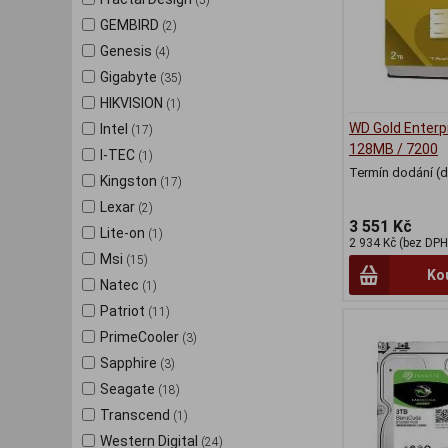
(5)
GEMBIRD
(2)
Genesis
(4)
Gigabyte
(35)
HIKVISION
(1)
WD Gold Enterp
Intel
(17)
128MB / 7200
I-TEC
(1)
Termín dodání (d
Kingston
(17)
Lexar
(2)
3 551 Kč
Lite-on
(1)
2 934 Kč (bez DPH
Msi
(15)
Ko
Natec
(1)
Patriot
(11)
PrimeCooler
(3)
Sapphire
(3)
Seagate
(18)
Transcend
(1)
Western Digital
(24)