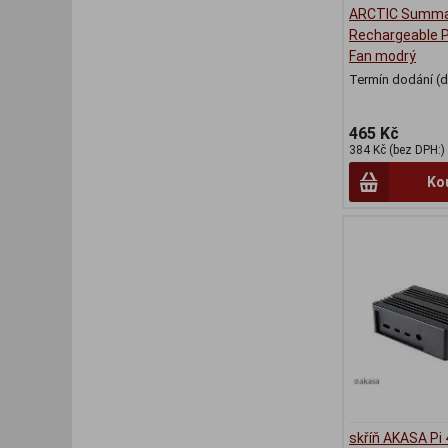
ARCTIC Summa
Rechargeable 
Fan modrý
Termín dodání (d
465 Kč
384 Kč (bez DPH:)
Ko
skříň AKASA Pi 