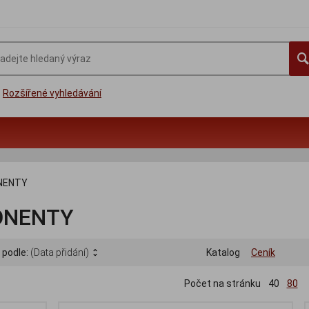
Rozšířené vyhledávání
NENTY
ONENTY
 podle:
(Data přidání)
Katalog
Ceník
Počet na stránku
40
80