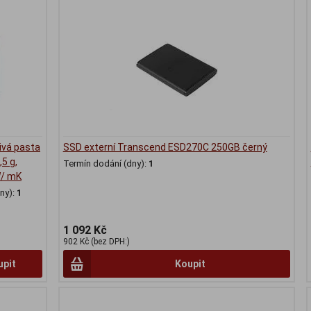
ivá pasta
SSD externí Transcend ESD270C 250GB černý
5 g,
Termín dodání (dny):
1
W/ mK
ny):
1
1 092 Kč
902 Kč (bez DPH:)
upit
Koupit