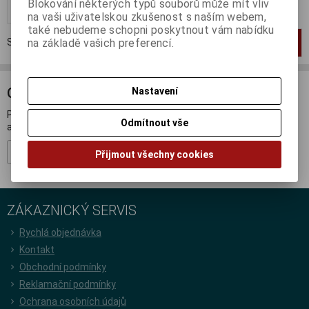
Blokování některých typů souborů může mít vliv
Koupit
na vaši uživatelskou zkušenost s naším webem,
také nebudeme schopni poskytnout vám nabídku
Strana
1
z
1
Celkem
1
záznamů
na základě vašich preferencí.
1
ODBĚR NOVINEK
Nastavení
Přihlašte se k odběru novinek a buďte informováni o novinkách,
Odmítnout vše
akcích a soutěžích.
Registrovat
Přijmout všechny cookies
ZÁKAZNICKÝ SERVIS
Rychlá objednávka
Kontakt
Obchodní podmínky
Reklamační podmínky
Ochrana osobních údajů