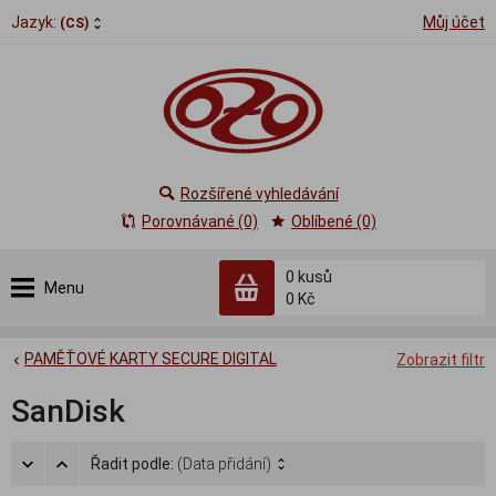
Jazyk:
Můj účet
(CS)
Rozšířené vyhledávání
Porovnávané (0)
Oblíbené (0)
0
kusů
Menu
0 Kč
PAMĚŤOVÉ KARTY SECURE DIGITAL
Zobrazit filtr
SanDisk
Řadit podle:
(Data přidání)