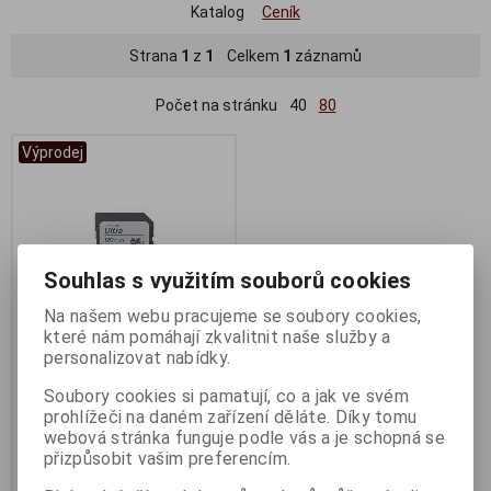
Katalog
Ceník
Strana
1
z
1
Celkem
1
záznamů
Počet na stránku
40
80
Výprodej
Souhlas s využitím souborů cookies
Na našem webu pracujeme se soubory cookies,
které nám pomáhají zkvalitnit naše služby a
personalizovat nabídky.
SanDisk 32GB Ultra SDHC
Soubory cookies si pamatují, co a jak ve svém
Termín dodání (dny):
1
prohlížeči na daném zařízení děláte. Díky tomu
webová stránka funguje podle vás a je schopná se
230 Kč
přizpůsobit vašim preferencím.
190 Kč (bez DPH:)