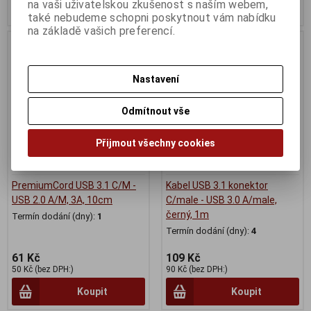
na vaši uživatelskou zkušenost s naším webem,
Koupit
Koupit
také nebudeme schopni poskytnout vám nabídku
na základě vašich preferencí.
Nastavení
Odmítnout vše
Přijmout všechny cookies
PremiumCord USB 3.1 C/M -
Kabel USB 3.1 konektor
USB 2.0 A/M, 3A, 10cm
C/male - USB 3.0 A/male,
černý, 1m
Termín dodání (dny):
1
Termín dodání (dny):
4
61 Kč
109 Kč
50 Kč (bez DPH:)
90 Kč (bez DPH:)
Koupit
Koupit