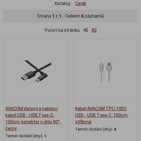
Katalog
Ceník
Strana
1
z
1
Celkem
6
záznamů
Počet na stránku
40
80
AVACOM datový a nabíjecí
Kabel AVACOM TPC-100S
kabel USB - USB Type-C,
USB - USB Type-C, 100cm,
100cm, konektor v úhlu 90°,
stříbrná
černý
Termín dodání (dny):
4
Termín dodání (dny):
1