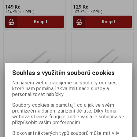
149 Kč
129 Kč
124 Kč (bez DPH:)
107 Kč (bez DPH:)
Koupit
Koupit
Souhlas s využitím souborů cookies
Na našem webu pracujeme se soubory cookies,
které nám pomáhají zkvalitnit naše služby a
personalizovat nabídky.
PremiumCord USB 3.1 C/M -
PremiumCord USB 3.1 C/ M -
Soubory cookies si pamatují, co a jak ve svém
USB 2.0 A/M, 3A, 50cm bílý
USB 2.0 A/ M, 3A, 1m
prohlížeči na daném zařízení děláte. Díky tomu
Termín dodání (dny):
1
Termín dodání (dny):
1
webová stránka funguje podle vás a je schopná se
přizpůsobit vašim preferencím.
68 Kč
91 Kč
56 Kč (bez DPH:)
75 Kč (bez DPH:)
Blokování některých typů souborů může mít vliv