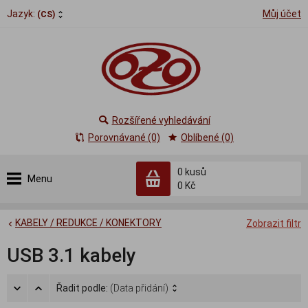
Jazyk:
Můj účet
(CS)
Rozšířené vyhledávání
Porovnávané (0)
Oblíbené (0)
0
kusů
Menu
0 Kč
KABELY / REDUKCE / KONEKTORY
Zobrazit filtr
USB 3.1 kabely
Řadit podle:
(Data přidání)