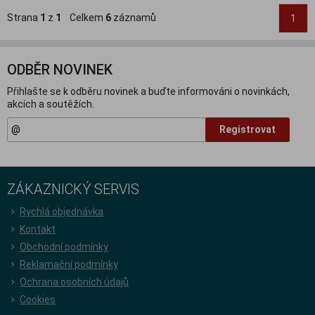
Strana
1
z
1
Celkem
6
záznamů
1
ODBĚR NOVINEK
Přihlašte se k odběru novinek a buďte informováni o novinkách,
akcích a soutěžích.
Registrovat
ZÁKAZNICKÝ SERVIS
Rychlá objednávka
Kontakt
Obchodní podmínky
Reklamační podmínky
Ochrana osobních údajů
Cookies