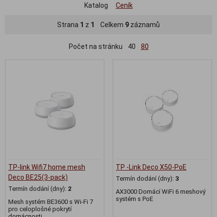
Katalog
Ceník
Strana
1
z
1
Celkem
9
záznamů
Počet na stránku
40
80
TP-link Wifi7 home mesh
TP -Link Deco X50-PoE
Deco BE25(3-pack)
Termín dodání (dny):
3
Termín dodání (dny):
2
AX3000 Domácí WiFi 6 meshový
systém s PoE
Mesh systém BE3600 s Wi-Fi 7
pro celoplošné pokrytí
domácnosti