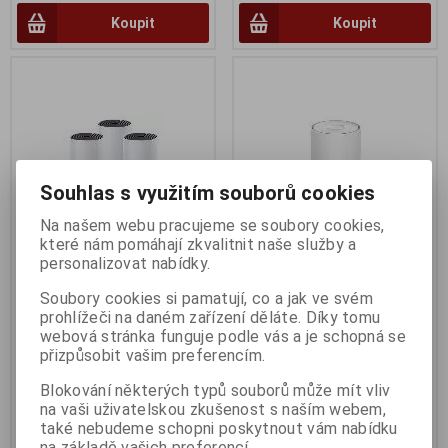
Koupit
Koupit
Souhlas s využitím souborů cookies
Na našem webu pracujeme se soubory cookies,
které nám pomáhají zkvalitnit naše služby a
personalizovat nabídky.
TP-Lin kDeco M4(3-pack)
TP-Link Deco X50-DSL(1-
Soubory cookies si pamatují, co a jak ve svém
pack)
Termín dodání (dny):
2
prohlížeči na daném zařízení děláte. Díky tomu
Termín dodání (dny):
2
AC1200 Whole-Home Mesh Wi-Fi
webová stránka funguje podle vás a je schopná se
System, 2xGigabit port
AX3000 Home mesh Wifi Deco
přizpůsobit vašim preferencím.
3 399 Kč
4 189 Kč
Blokování některých typů souborů může mít vliv
2 810 Kč (bez DPH:)
3 462 Kč (bez DPH:)
na vaši uživatelskou zkušenost s naším webem,
Koupit
Koupit
také nebudeme schopni poskytnout vám nabídku
na základě vašich preferencí.