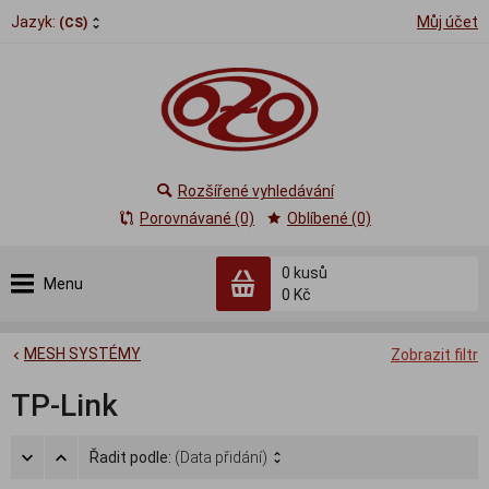
Jazyk:
Můj účet
(CS)
Rozšířené vyhledávání
Porovnávané (0)
Oblíbené (0)
0
kusů
Menu
0 Kč
MESH SYSTÉMY
Zobrazit filtr
TP-Link
Řadit podle:
(Data přidání)