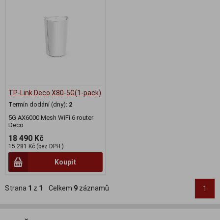
TP-Link Deco X80-5G(1-pack)
Termín dodání (dny):
2
5G AX6000 Mesh WiFi 6 router
Deco
18 490 Kč
15 281 Kč (bez DPH:)
Koupit
Strana
1
z
1
Celkem
9
záznamů
1