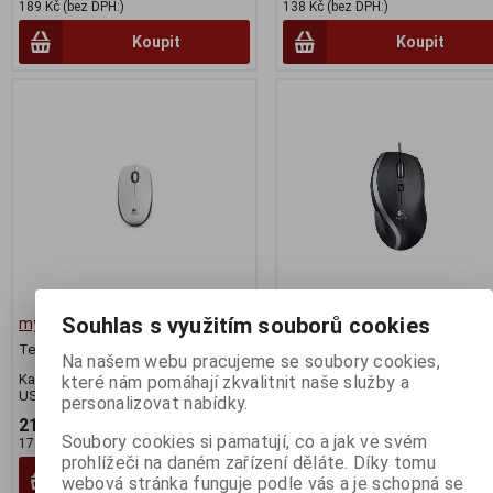
189 Kč (bez DPH:)
138 Kč (bez DPH:)
Koupit
Koupit
Souhlas s využitím souborů cookies
myš Logitech B100 bílá
myš Logitech M500s
Termín dodání (dny):
3
Termín dodání (dny):
14
Na našem webu pracujeme se soubory cookies,
Kancelářská,Optická,800DPI,Drátová
které nám pomáhají zkvalitnit naše služby a
USB, Bílá
personalizovat nabídky.
211 Kč
919 Kč
Soubory cookies si pamatují, co a jak ve svém
174 Kč (bez DPH:)
760 Kč (bez DPH:)
prohlížeči na daném zařízení děláte. Díky tomu
Koupit
Koupit
webová stránka funguje podle vás a je schopná se