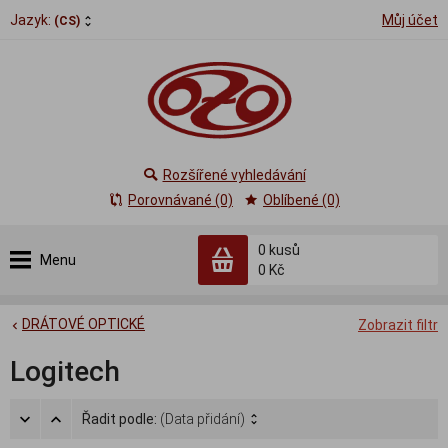
Jazyk:
Můj účet
(CS)
Rozšířené vyhledávání
Porovnávané (0)
Oblíbené (0)
0
kusů
Menu
0 Kč
DRÁTOVÉ OPTICKÉ
Zobrazit filtr
Logitech
Řadit podle:
(Data přidání)