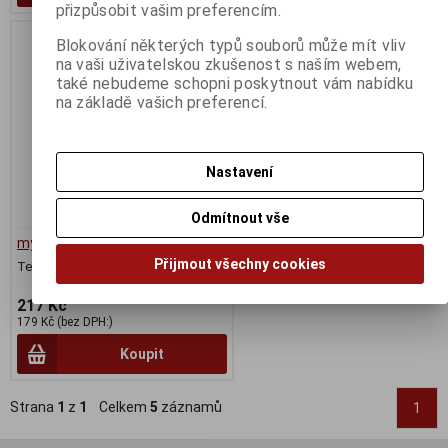
přizpůsobit vašim preferencím.
Blokování některých typů souborů může mít vliv
na vaši uživatelskou zkušenost s naším webem,
také nebudeme schopni poskytnout vám nabídku
na základě vašich preferencí.
Nastavení
Odmítnout vše
myš Logitech M90
Přijmout všechny cookies
Termín dodání (dny):
3
217 Kč
179 Kč (bez DPH:)
Koupit
Strana
1
z
1
Celkem
5
záznamů
1