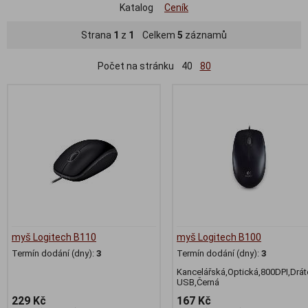
Katalog
Ceník
Strana
1
z
1
Celkem
5
záznamů
Počet na stránku
40
80
myš Logitech B110
myš Logitech B100
Termín dodání (dny):
3
Termín dodání (dny):
3
Kancelářská,Optická,800DPI,Drá
USB,Černá
229 Kč
167 Kč