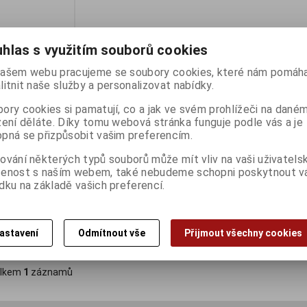
hlas s využitím souborů cookies
ašem webu pracujeme se soubory cookies, které nám pomáha
litnit naše služby a personalizovat nabídky.
ory cookies si pamatují, co a jak ve svém prohlížeči na dané
zení děláte. Díky tomu webová stránka funguje podle vás a je
pná se přizpůsobit vašim preferencím.
ní USB DVD
ování některých typů souborů může mít vliv na vaši uživatels
šenost s naším webem, také nebudeme schopni poskytnout 
ny):
1
dku na základě vašich preferencí.
astavení
Odmítnout vše
Přijmout všechny cookies
Koupit
lkem
1
záznamů