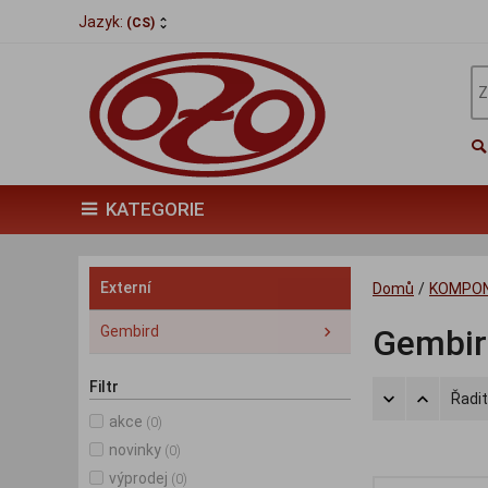
Jazyk:
(CS)
KATEGORIE
Externí
Domů
/
KOMPO
Gembird
Gembir
Filtr
Řadit
akce
(0)
novinky
(0)
výprodej
(0)