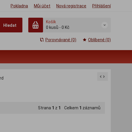
Pokladna
Můj účet
Nová registrace
Přihlášení
Košík
Hledat
0
kusů
-
0 Kč
Porovnávané (0)
Oblíbené (0)
rd
Strana
1
z
1
Celkem
1
záznamů