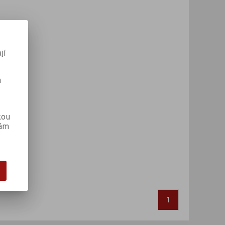
jí
m
kou
vám
1