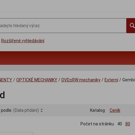
Rozšířené vyhledávání
NENTY
/
OPTICKÉ MECHANIKY
/
DVD±RW mechaniky
/
Externí
/
Gembi
d
 podle:
(Data přidání)
Katalog
Ceník
Počet na stránku
40
80