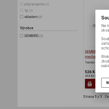
připravujeme
(0)
tip
(0)
Sou
skladem
(1)
Na n
Výrobce
zkva
GEMBIRD
(1)
Soub
zaří
scho
GEMBIRD exter
Blok
mechanika
zku
Termín dodání (d
nabí
526 Kč
434 Kč (bez DPH:)
N
Strana
1
z
1
Ce