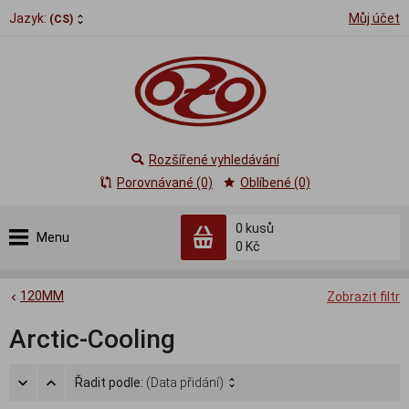
Jazyk:
Můj účet
(CS)
Rozšířené vyhledávání
Porovnávané (0)
Oblíbené (0)
0
kusů
Menu
0 Kč
120MM
Zobrazit filtr
Arctic-Cooling
Řadit podle:
(Data přidání)