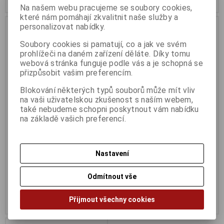
Na našem webu pracujeme se soubory cookies,
které nám pomáhají zkvalitnit naše služby a
Výprodej
personalizovat nabídky.
Soubory cookies si pamatují, co a jak ve svém
prohlížeči na daném zařízení děláte. Díky tomu
webová stránka funguje podle vás a je schopná se
přizpůsobit vašim preferencím.
Blokování některých typů souborů může mít vliv
na vaši uživatelskou zkušenost s naším webem,
také nebudeme schopni poskytnout vám nabídku
na základě vašich preferencí.
ARCTIC BioniX F120 (Green) –
ARCTIC BioniX P120 - A-RGB -
120mm eSport fan
lze objednat 1ks
Termín dodání (dny):
1
Termín dodání (dny):
1
Nastavení
134 Kč
350 Kč
Odmítnout vše
110 Kč (bez DPH:)
290 Kč (bez DPH:)
Přijmout všechny cookies
Koupit
Koupit