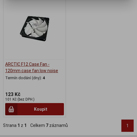
ARCTIC F12 Case Fan -
120mm case fan low noise
Termín dodání (dny):
4
123 Kč
101 Kč (bez DPH:)
Koupit
Strana
1
z
1
Celkem
7
záznamů
1