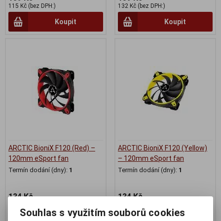
115 Kč (bez DPH:)
132 Kč (bez DPH:)
Koupit
Koupit
ARCTIC BioniX F120 (Red) –
ARCTIC BioniX F120 (Yellow)
120mm eSport fan
– 120mm eSport fan
Termín dodání (dny):
1
Termín dodání (dny):
1
134 Kč
134 Kč
110 Kč (bez DPH:)
110 Kč (bez DPH:)
Souhlas s využitím souborů cookies
Koupit
Koupit