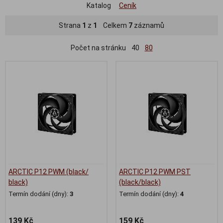
Katalog
Ceník
Strana
1
z
1
Celkem
7
záznamů
Počet na stránku
40
80
ARCTIC P12 PWM (black/
ARCTIC P12 PWM PST
black)
(black/black)
Termín dodání (dny):
3
Termín dodání (dny):
4
139 Kč
159 Kč