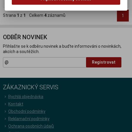
Strana
1
z
1
Celkem
4
záznamů
1
ODBĚR NOVINEK
Přihlašte se k odběru novinek a buďte informováni o novinkách,
akcích a soutěžích.
Registrovat
ZÁKAZNICKÝ SERVIS
Rychlá objednávka
Kontakt
Obchodní podmínky
Reklamační podmínky
Ochrana osobních údajů