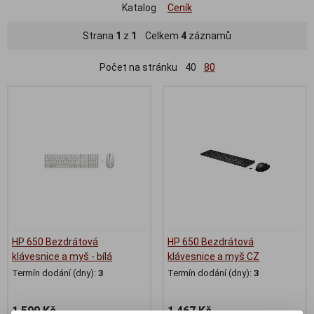
Katalog
Ceník
Strana
1
z
1
Celkem
4
záznamů
Počet na stránku
40
80
HP 650 Bezdrátová
HP 650 Bezdrátová
klávesnice a myš - bílá
klávesnice a myš CZ
Termín dodání (dny):
3
Termín dodání (dny):
3
1 599 Kč
1 467 Kč