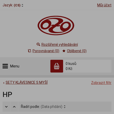
Jazyk:
Můj účet
(CS)
Rozšířené vyhledávání
Porovnávané (0)
Oblíbené (0)
0
kusů
Menu
0 Kč
SETY KLÁVESNICE S MYŠÍ
Zobrazit filtr
HP
Řadit podle:
(Data přidání)