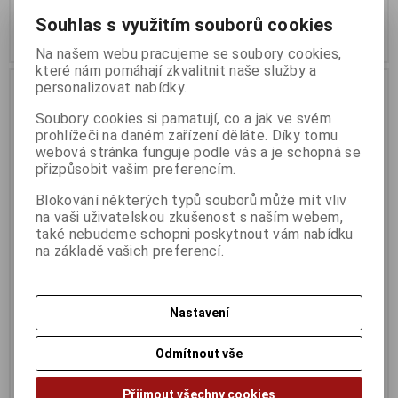
1 322 Kč (bez DPH:)
1 212 Kč (bez DPH:)
Souhlas s využitím souborů cookies
Koupit
Koupit
Na našem webu pracujeme se soubory cookies,
které nám pomáhají zkvalitnit naše služby a
personalizovat nabídky.
Soubory cookies si pamatují, co a jak ve svém
prohlížeči na daném zařízení děláte. Díky tomu
webová stránka funguje podle vás a je schopná se
přizpůsobit vašim preferencím.
Blokování některých typů souborů může mít vliv
na vaši uživatelskou zkušenost s naším webem,
také nebudeme schopni poskytnout vám nabídku
na základě vašich preferencí.
HP 230 Bezdrátová
HP 230 Bezdrátová
klávesnice a myš CZ BÍLÁ
klávesnice a myš CZ
Termín dodání (dny):
3
Termín dodání (dny):
3
Nastavení
835 Kč
764 Kč
Odmítnout vše
690 Kč (bez DPH:)
631 Kč (bez DPH:)
Přijmout všechny cookies
Koupit
Koupit