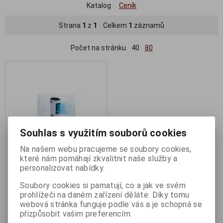
Katalog
Ceník
Strana
1
z
1
Celkem
1
záznamů
Počet na stránku
40
80
Souhlas s využitím souborů cookies
Na našem webu pracujeme se soubory cookies,
které nám pomáhají zkvalitnit naše služby a
personalizovat nabídky.
Livington InstaCHILL -
Výkonný ochlazovač vzduchu
Soubory cookies si pamatují, co a jak ve svém
prohlížeči na daném zařízení děláte. Díky tomu
Termín dodání (dny):
7
webová stránka funguje podle vás a je schopná se
2 999 Kč
přizpůsobit vašim preferencím.
2 479 Kč (bez DPH:)