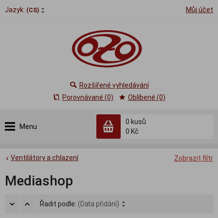
Jazyk:
Můj účet
(CS)
Rozšířené vyhledávání
Porovnávané (0)
Oblíbené (0)
0
kusů
Menu
0 Kč
Ventilátory a chlazení
Zobrazit filtr
Mediashop
Řadit podle:
(Data přidání)