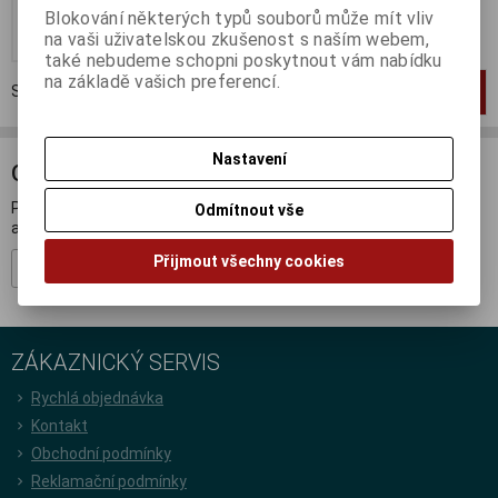
Blokování některých typů souborů může mít vliv
Koupit
na vaši uživatelskou zkušenost s naším webem,
také nebudeme schopni poskytnout vám nabídku
na základě vašich preferencí.
Strana
1
z
1
Celkem
1
záznamů
1
Nastavení
ODBĚR NOVINEK
Přihlašte se k odběru novinek a buďte informováni o novinkách,
Odmítnout vše
akcích a soutěžích.
Přijmout všechny cookies
Registrovat
ZÁKAZNICKÝ SERVIS
Rychlá objednávka
Kontakt
Obchodní podmínky
Reklamační podmínky