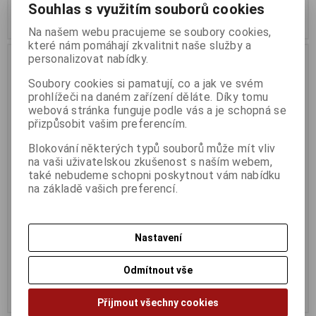
Souhlas s využitím souborů cookies
Koupit
Koupit
Na našem webu pracujeme se soubory cookies,
které nám pomáhají zkvalitnit naše služby a
personalizovat nabídky.
Soubory cookies si pamatují, co a jak ve svém
prohlížeči na daném zařízení děláte. Díky tomu
webová stránka funguje podle vás a je schopná se
přizpůsobit vašim preferencím.
Blokování některých typů souborů může mít vliv
na vaši uživatelskou zkušenost s naším webem,
také nebudeme schopni poskytnout vám nabídku
na základě vašich preferencí.
Acer Nitro Urban backpack,
Acer CARRY CASE 15,6"
15.6"
brašna černá
Termín dodání (dny):
3
Termín dodání (dny):
3
Nastavení
589 Kč
539 Kč
Odmítnout vše
487 Kč (bez DPH:)
446 Kč (bez DPH:)
Koupit
Koupit
Přijmout všechny cookies