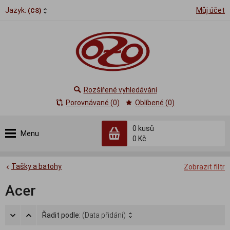
Jazyk:
Můj účet
(CS)
Rozšířené vyhledávání
Porovnávané (0)
Oblíbené (0)
0
kusů
Menu
0 Kč
Tašky a batohy
Zobrazit filtr
Acer
Řadit podle:
(Data přidání)