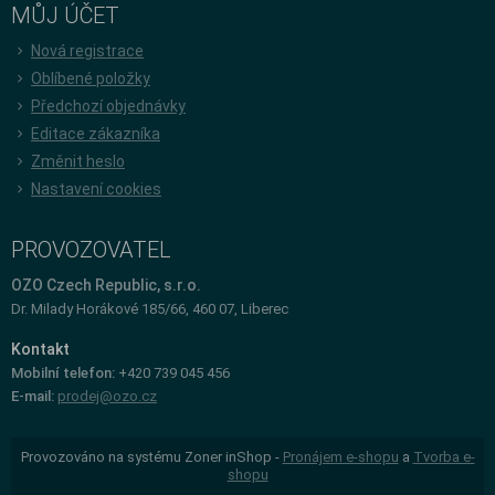
MŮJ ÚČET
Nová registrace
Oblíbené položky
Předchozí objednávky
Editace zákazníka
Změnit heslo
Nastavení cookies
PROVOZOVATEL
OZO Czech Republic, s.r.o.
Dr. Milady Horákové 185/66, 460 07, Liberec
Kontakt
Mobilní telefon:
+420 739 045 456
E-mail:
prodej@ozo.cz
Provozováno na systému Zoner inShop -
Pronájem e-shopu
a
Tvorba e-
shopu