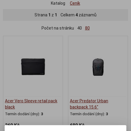
Katalog
Ceník
Strana
1
z
1
Celkem
4
záznamů
Počet na stránku
40
80
Acer Vero Sleeve retail pack
Acer Predator Urban
black
backpack 15.6"
Termín dodání (dny):
3
Termín dodání (dny):
3
269 Kč
689 Kč
223 Kč (bez DPH:)
570 Kč (bez DPH:)