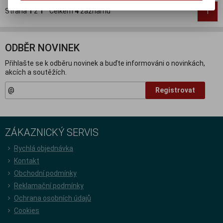
Strana
1
z
1
Celkem
4
záznamů
1
ODBĚR NOVINEK
Přihlašte se k odběru novinek a buďte informováni o novinkách,
akcích a soutěžích.
Registrovat
ZÁKAZNICKÝ SERVIS
Rychlá objednávka
Kontakt
Obchodní podmínky
Reklamační podmínky
Ochrana osobních údajů
Cookies