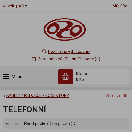
Jazyk:
Můj účet
(CS)
Rozšířené vyhledávání
Porovnávané (0)
Oblíbené (0)
0
kusů
Menu
0 Kč
KABELY / REDUKCE / KONEKTORY
Zobrazit filtr
TELEFONNÍ
Řadit podle:
(Data přidání)