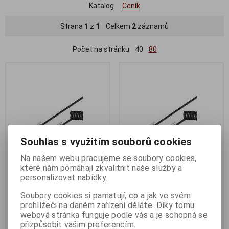
Katalog
Ceník
Strana
1
z
1
Celkem
2
záznamů
Počet na stránku
40
80
Souhlas s využitím souborů cookies
Na našem webu pracujeme se soubory cookies,
které nám pomáhají zkvalitnit naše služby a
PremiumCord Kabel telefonní
PremiumCord Kabel telefonní
personalizovat nabídky.
sluchátkový kroucený 4 žíly
sluchátkový kroucený 4 žíly
Soubory cookies si pamatují, co a jak ve svém
2m - černý
4m - černý
prohlížeči na daném zařízení děláte. Díky tomu
Termín dodání (dny):
1
Termín dodání (dny):
1
webová stránka funguje podle vás a je schopná se
přizpůsobit vašim preferencím.