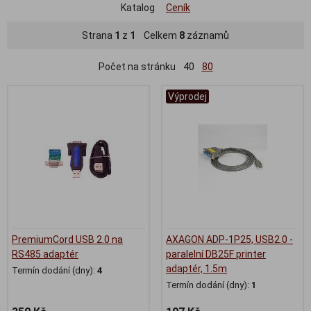
Katalog
Ceník
Strana
1
z
1
Celkem
8
záznamů
Počet na stránku
40
80
Výprodej
PremiumCord USB 2.0 na
AXAGON ADP-1P25, USB2.0 -
RS485 adaptér
paralelní DB25F printer
adaptér, 1.5m
Termín dodání (dny):
4
Termín dodání (dny):
1