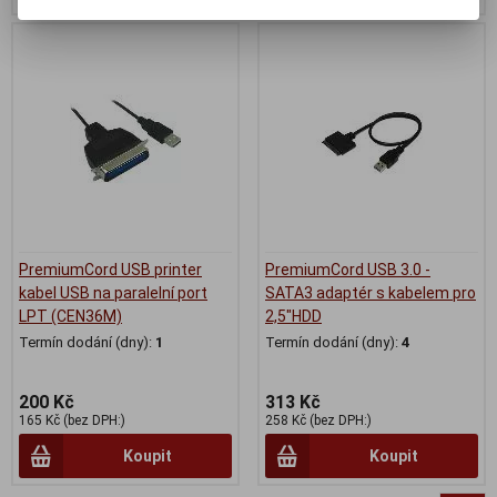
PremiumCord USB printer
PremiumCord USB 3.0 -
kabel USB na paralelní port
SATA3 adaptér s kabelem pro
LPT (CEN36M)
2,5"HDD
Termín dodání (dny):
1
Termín dodání (dny):
4
200 Kč
313 Kč
165 Kč (bez DPH:)
258 Kč (bez DPH:)
Koupit
Koupit