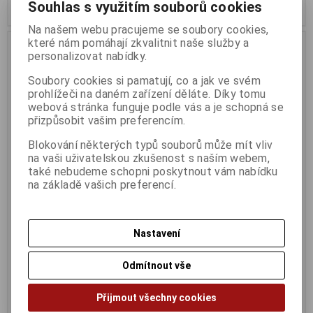
Souhlas s využitím souborů cookies
Koupit
Koupit
Na našem webu pracujeme se soubory cookies,
které nám pomáhají zkvalitnit naše služby a
personalizovat nabídky.
Soubory cookies si pamatují, co a jak ve svém
prohlížeči na daném zařízení děláte. Díky tomu
webová stránka funguje podle vás a je schopná se
přizpůsobit vašim preferencím.
Blokování některých typů souborů může mít vliv
na vaši uživatelskou zkušenost s naším webem,
také nebudeme schopni poskytnout vám nabídku
na základě vašich preferencí.
AXAGON ADSA-FP3, USB3.0 -
PremiumCord USB - RS 232
SATA 6G HDD FASTport3
převodník
adaptér, vč. napáječe
Termín dodání (dny):
1
Termín dodání (dny):
4
Nastavení
Odmítnout vše
463 Kč
206 Kč
382 Kč (bez DPH:)
170 Kč (bez DPH:)
Přijmout všechny cookies
Koupit
Koupit