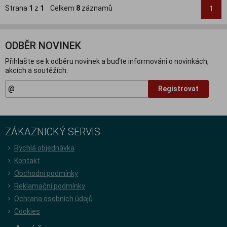
Strana
1
z
1
Celkem
8
záznamů
1
ODBĚR NOVINEK
Přihlašte se k odběru novinek a buďte informováni o novinkách,
akcích a soutěžích.
Registrovat
ZÁKAZNICKÝ SERVIS
Rychlá objednávka
Kontakt
Obchodní podmínky
Reklamační podmínky
Ochrana osobních údajů
Cookies