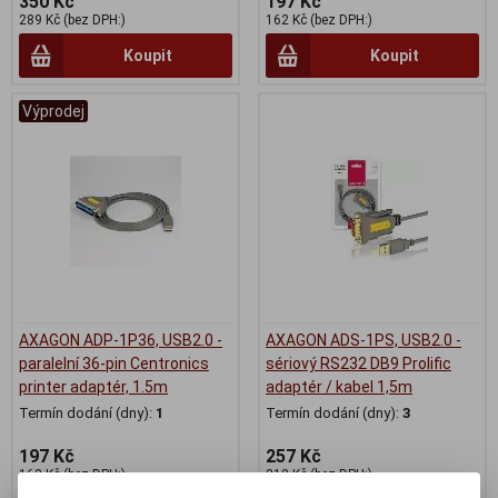
350 Kč
197 Kč
289 Kč (bez DPH:)
162 Kč (bez DPH:)
Koupit
Koupit
Výprodej
AXAGON ADP-1P36, USB2.0 -
AXAGON ADS-1PS, USB2.0 -
paralelní 36-pin Centronics
sériový RS232 DB9 Prolific
printer adaptér, 1.5m
adaptér / kabel 1,5m
Termín dodání (dny):
1
Termín dodání (dny):
3
197 Kč
257 Kč
162 Kč (bez DPH:)
212 Kč (bez DPH:)