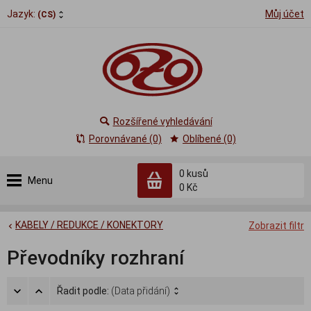
Jazyk:
Můj účet
(CS)
Rozšířené vyhledávání
Porovnávané (0)
Oblíbené (0)
0
kusů
Menu
0 Kč
KABELY / REDUKCE / KONEKTORY
Zobrazit filtr
Převodníky rozhraní
Řadit podle:
(Data přidání)