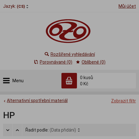
Jazyk:
Můj účet
(CS)
Rozšířené vyhledávání
Porovnávané (0)
Oblíbené (0)
0
kusů
Menu
0 Kč
Alternativní spotřební materiál
Zobrazit filtr
HP
Řadit podle:
(Data přidání)