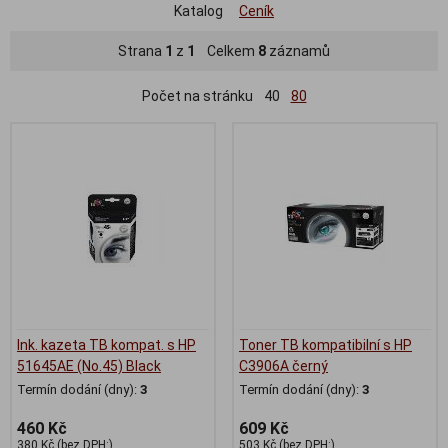
Katalog
Ceník
Strana
1
z
1
Celkem
8
záznamů
Počet na stránku
40
80
Ink. kazeta TB kompat. s HP
Toner TB kompatibilní s HP
51645AE (No.45) Black
C3906A černý
Termín dodání (dny):
3
Termín dodání (dny):
3
460 Kč
609 Kč
380 Kč (bez DPH:)
503 Kč (bez DPH:)