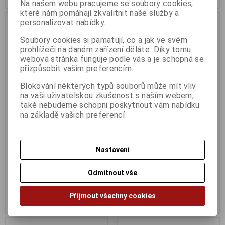
Na našem webu pracujeme se soubory cookies,
které nám pomáhají zkvalitnit naše služby a
personalizovat nabídky.
Soubory cookies si pamatují, co a jak ve svém
prohlížeči na daném zařízení děláte. Díky tomu
webová stránka funguje podle vás a je schopná se
přizpůsobit vašim preferencím.
Blokování některých typů souborů může mít vliv
na vaši uživatelskou zkušenost s naším webem,
také nebudeme schopni poskytnout vám nabídku
na základě vašich preferencí.
Inkoustová kazeta TB
Toner TB kompatibilní s HP
kompatibilní s HP C9351 (no.
CF244A, černý
21)
Termín dodání (dny):
1
Nastavení
Termín dodání (dny):
3
Odmítnout vše
255 Kč
363 Kč
210 Kč (bez DPH:)
300 Kč (bez DPH:)
Přijmout všechny cookies
Koupit
Koupit