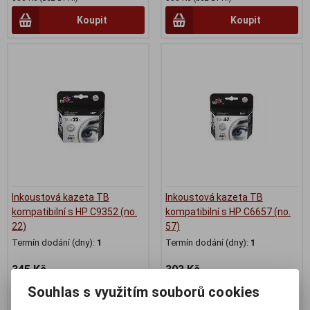
Koupit
Koupit
Inkoustová kazeta TB
Inkoustová kazeta TB
kompatibilní s HP C9352 (no.
kompatibilní s HP C6657 (no.
22)
57)
Termín dodání (dny):
1
Termín dodání (dny):
1
345 Kč
303 Kč
285 Kč (bez DPH:)
250 Kč (bez DPH:)
Souhlas s využitím souborů cookies
Koupit
Koupit