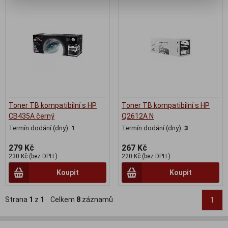
Toner TB kompatibilní s HP
Toner TB kompatibilní s HP
CB435A černý
Q2612A N
Termín dodání (dny):
1
Termín dodání (dny):
3
279 Kč
267 Kč
230 Kč (bez DPH:)
220 Kč (bez DPH:)
Koupit
Koupit
Strana
1
z
1
Celkem
8
záznamů
1