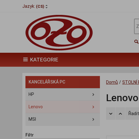
Jazyk:
(CS)
KATEGORIE
KANCELÁŘSKÁ PC
Domů
/
STOLNÍ
HP
Lenovo
Lenovo
Řadit
MSI
Filtr