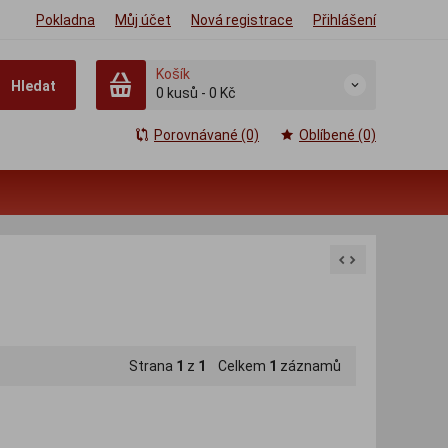
Pokladna
Můj účet
Nová registrace
Přihlášení
Košík
Hledat
0
kusů
-
0 Kč
Porovnávané (0)
Oblíbené (0)
Strana
1
z
1
Celkem
1
záznamů