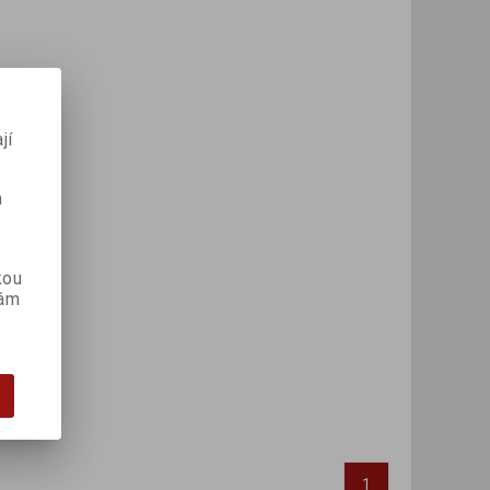
jí
m
kou
vám
1