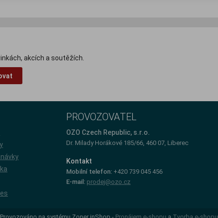
inkách, akcích a soutěžích.
ovat
PROVOZOVATEL
e
OZO Czech Republic, s.r.o.
Dr. Milady Horákové 185/66, 460 07, Liberec
y
dnávky
Kontakt
íka
Mobilní telefon:
+420 739 045 456
E-mail:
prodej@ozo.cz
ies
Provozováno na systému Zoner inShop -
Pronájem e-shopu
a
Tvorba e-shopu