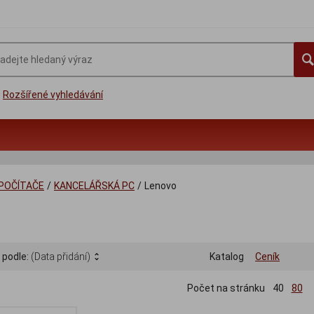
Rozšířené vyhledávání
 POČÍTAČE
/
KANCELÁŘSKÁ PC
/
Lenovo
 podle:
(Data přidání)
Katalog
Ceník
Počet na stránku
40
80