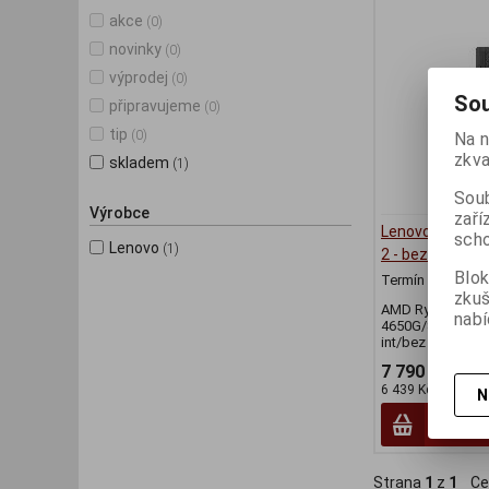
akce
(0)
novinky
(0)
výprodej
(0)
Sou
připravujeme
(0)
tip
(0)
Na n
zkva
skladem
(1)
Soub
Výrobce
zaří
Lenovo ThinkC
scho
Lenovo
(1)
2 - bez OS
Blok
Termín dodání (d
zku
AMD Ryzen 5 PR
nabí
4650G/8GB/256
int/bez OS
7 790 Kč
6 439 Kč (bez DPH
N
Strana
1
z
1
Ce