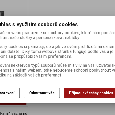
hlas s využitím souborů cookies
ašem webu pracujeme se soubory cookies, které nám pomáha
litnit naše služby a personalizovat nabídky.
ory cookies si pamatují, co a jak ve svém prohlížeči na dané
zení děláte. Díky tomu webová stránka funguje podle vás a je
entre M75s Gen
pná se přizpůsobit vašim preferencím.
ování některých typů souborů může mít vliv na vaši uživatels
ny):
2
šenost s naším webem, také nebudeme schopni poskytnout 
O
dku na základě vašich preferencí.
GB SSD/AMD
:)
astavení
Odmítnout vše
Přijmout všechny cookies
Koupit
lkem
1
záznamů