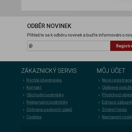
ODBĚR NOVINEK
Přihlašte se k odběru novinek a buďte informováni o nov
Registr
ZÁKAZNICKÝ SERVIS
MŮJ ÚČET
Rychlá objednávka
Nová registrac
Kontakt
Oblíbené položk
Obchodní podmínky
Předchozí obje
Reklamační podmínky
Editace zákazn
Ochrana osobních údajů
Změnit heslo
Cookies
Nastavení cook