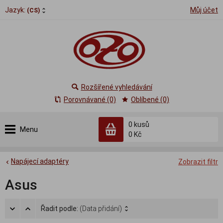
Jazyk:
Můj účet
(CS)
Rozšířené vyhledávání
Porovnávané (0)
Oblíbené (0)
0
kusů
Menu
0 Kč
Napájecí adaptéry
Zobrazit filtr
Asus
Řadit podle:
(Data přidání)