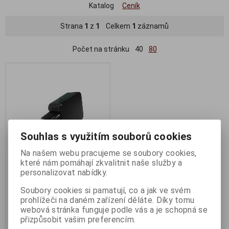
Katalog
Ceník
Strana
1
z
1
Celkem
1
záznamů
Počet na stránku
40
80
Souhlas s využitím souborů cookies
Na našem webu pracujeme se soubory cookies,
které nám pomáhají zkvalitnit naše služby a
personalizovat nabídky.
Asus orig. adaptér 65W PD 2P
(TYPE C)
Soubory cookies si pamatují, co a jak ve svém
prohlížeči na daném zařízení děláte. Díky tomu
Termín dodání (dny):
3
webová stránka funguje podle vás a je schopná se
879 Kč
přizpůsobit vašim preferencím.
727 Kč (bez DPH:)