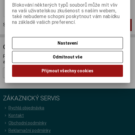
Blokování některých typů souborů může mít vliv
Koupit
na vaši uživatelskou zkušenost s naším webem,
také nebudeme schopni poskytnout vám nabídku
na základě vašich preferencí.
Strana
1
z
1
Celkem
1
záznamů
1
Nastavení
ODBĚR NOVINEK
Přihlašte se k odběru novinek a buďte informováni o novinkách,
Odmítnout vše
akcích a soutěžích.
Přijmout všechny cookies
Registrovat
ZÁKAZNICKÝ SERVIS
Rychlá objednávka
Kontakt
Obchodní podmínky
Reklamační podmínky