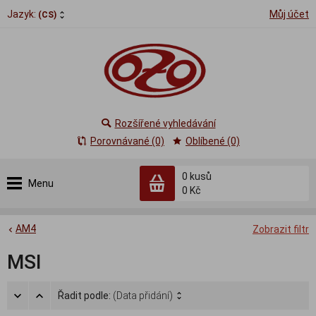
Jazyk:
Můj účet
(CS)
Rozšířené vyhledávání
Porovnávané (0)
Oblíbené (0)
0
kusů
Menu
0 Kč
AM4
Zobrazit filtr
MSI
Řadit podle:
(Data přidání)