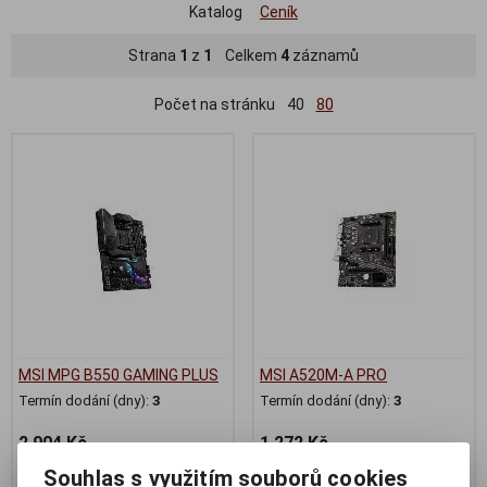
Katalog
Ceník
Strana
1
z
1
Celkem
4
záznamů
Počet na stránku
40
80
MSI MPG B550 GAMING PLUS
MSI A520M-A PRO
Termín dodání (dny):
3
Termín dodání (dny):
3
2 904 Kč
1 272 Kč
2 400 Kč (bez DPH:)
1 051 Kč (bez DPH:)
Souhlas s využitím souborů cookies