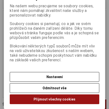
Koupit
Koupit
Na našem webu pracujeme se soubory cookies,
které nám pomáhají zkvalitnit naše služby a
personalizovat nabídky.
Soubory cookies si pamatují, co a jak ve svém
prohlížeči na daném zařízení děláte. Díky tomu
webová stránka funguje podle vás a je schopná se
přizpůsobit vašim preferencím.
Blokování některých typů souborů může mít vliv
na vaši uživatelskou zkušenost s naším webem,
také nebudeme schopni poskytnout vám nabídku
na základě vašich preferencí.
MSI B550M PRO-VDH WIFI
MSI MAG B550 TOMAHAWK
Termín dodání (dny):
3
Termín dodání (dny):
3
Nastavení
2 711 Kč
3 409 Kč
2 240 Kč (bez DPH:)
2 817 Kč (bez DPH:)
Odmítnout vše
Koupit
Koupit
Přijmout všechny cookies
Strana
1
z
1
Celkem
4
záznamů
1