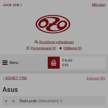
Jazyk:
Můj účet
(CS)
Rozšířené vyhledávání
Porovnávané (0)
Oblíbené (0)
0
kusů
Menu
0 Kč
SOCKET 1700
Zobrazit filtr
Asus
Řadit podle:
(Data přidání)