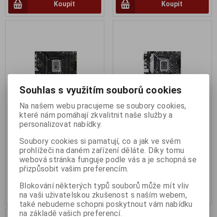
Koupit
Koupit
Souhlas s využitím souborů cookies
Na našem webu pracujeme se soubory cookies,
které nám pomáhají zkvalitnit naše služby a
personalizovat nabídky.
ASUS TUF GAMING B760M-E
ASUS PRIME H610M-A-CSM
D4
Termín dodání (dny):
3
Soubory cookies si pamatují, co a jak ve svém
prohlížeči na daném zařízení děláte. Díky tomu
Termín dodání (dny):
3
webová stránka funguje podle vás a je schopná se
3 660 Kč
2 304 Kč
přizpůsobit vašim preferencím.
3 024 Kč (bez DPH:)
1 904 Kč (bez DPH:)
Blokování některých typů souborů může mít vliv
Koupit
Koupit
na vaši uživatelskou zkušenost s naším webem,
také nebudeme schopni poskytnout vám nabídku
na základě vašich preferencí.