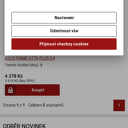
Nastavení
Odmítnout vše
Přijmout všechny cookies
ASUS PRIME H770-PLUS D4
Termín dodání (dny):
3
4 378 Kč
3 618 Kč (bez DPH:)
Koupit
Strana
1
z
1
Celkem
5
záznamů
1
ODBĚR NOVINEK