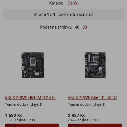
Katalog
Ceník
Strana
1
z
1
Celkem
5
záznamů
Počet na stránku
40
80
ASUS PRIME H610M-R D4-SI
ASUS PRIME B660-PLUS D4
Termín dodání (dny):
3
Termín dodání (dny):
3
1 682 Kč
2 937 Kč
1 390 Kč (bez DPH:)
2 427 Kč (bez DPH:)