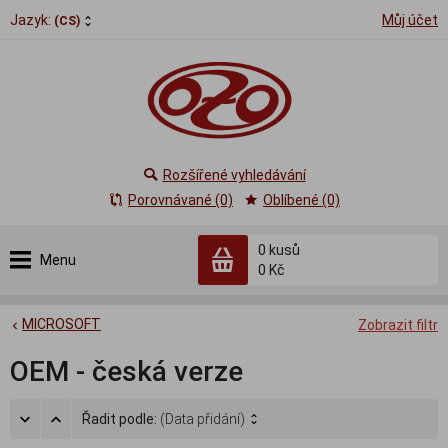
Jazyk:
Můj účet
(CS)
Rozšířené vyhledávání
Porovnávané (0)
Oblíbené (0)
0
kusů
Menu
0 Kč
MICROSOFT
Zobrazit filtr
OEM - česká verze
Řadit podle:
(Data přidání)