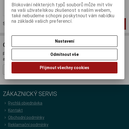
Blokování některých typů souborů může mít vliv
Koupit
na vaši uživatelskou zkušenost s naším webem,
také nebudeme schopni poskytnout vám nabídku
na základě vašich preferencí.
Strana
1
z
1
Celkem
1
záznamů
1
Nastavení
ODBĚR NOVINEK
Přihlašte se k odběru novinek a buďte informováni o novinkách,
Odmítnout vše
akcích a soutěžích.
Přijmout všechny cookies
Registrovat
ZÁKAZNICKÝ SERVIS
Rychlá objednávka
Kontakt
Obchodní podmínky
Reklamační podmínky