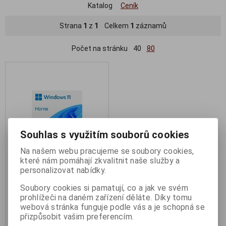
Katalog
Ceník
Strana
1
z
1
Celkem
1
záznamů
Počet na stránku
40
80
Souhlas s využitím souborů cookies
Na našem webu pracujeme se soubory cookies,
které nám pomáhají zkvalitnit naše služby a
personalizovat nabídky.
MS Win 11 Home 64-Bit
Czech 1pk OEM DVD
Soubory cookies si pamatují, co a jak ve svém
prohlížeči na daném zařízení děláte. Díky tomu
Termín dodání (dny):
2
webová stránka funguje podle vás a je schopná se
3 030 Kč
přizpůsobit vašim preferencím.
2 504 Kč (bez DPH:)