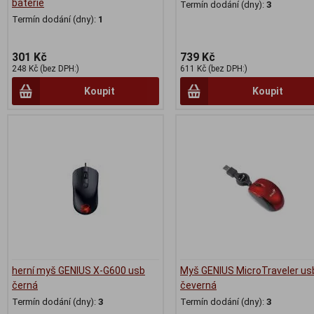
baterie
Termín dodání (dny):
3
Termín dodání (dny):
1
301 Kč
739 Kč
248 Kč (bez DPH:)
611 Kč (bez DPH:)
Koupit
Koupit
herní myš GENIUS X-G600 usb
Myš GENIUS MicroTraveler us
černá
čeverná
Termín dodání (dny):
3
Termín dodání (dny):
3