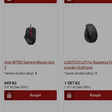
Acer NITRO Gaming Mouse Gen
LOGITECH Lift For Business P
2
praváky Grafitová
Termín dodání (dny):
3
Termín dodání (dny):
3
649 Kč
1 587 Kč
537 Kč (bez DPH:)
1 311 Kč (bez DPH:)
Koupit
Koupit