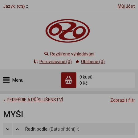
Jazyk:
Můj účet
(CS)
Rozšířené vyhledávání
Porovnávané (0)
Oblíbené (0)
0
kusů
Menu
0 Kč
PERIFÉRIE A PŘÍSLUŠENSTVÍ
Zobrazit filtr
MYŠI
Řadit podle:
(Data přidání)