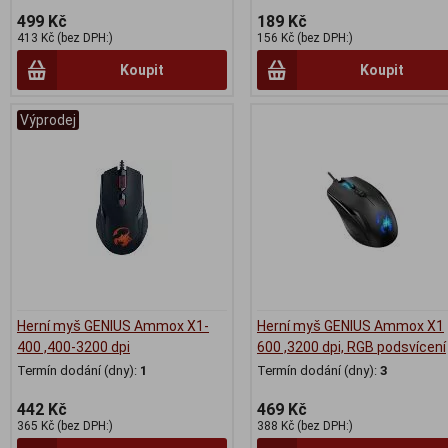
499 Kč
189 Kč
413 Kč (bez DPH:)
156 Kč (bez DPH:)
Koupit
Koupit
Výprodej
Herní myš GENIUS Ammox X1-
Herní myš GENIUS Ammox X1
400 ,400-3200 dpi
600 ,3200 dpi, RGB podsvícení
Termín dodání (dny):
1
Termín dodání (dny):
3
442 Kč
469 Kč
365 Kč (bez DPH:)
388 Kč (bez DPH:)