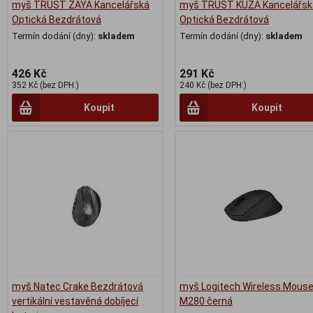
myš TRUST ZAYA Kancelářská
myš TRUST KUZA Kancelářsk
Optická Bezdrátová
Optická Bezdrátová
Termín dodání (dny):
skladem
Termín dodání (dny):
skladem
426 Kč
291 Kč
352 Kč (bez DPH:)
240 Kč (bez DPH:)
Koupit
Koupit
myš Natec Crake Bezdrátová
myš Logitech Wireless Mous
vertikální vestavěná dobíjecí
M280 černá