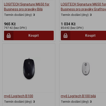
LOGITECH Signature M650 for
LOGITECH Signature M650 fo
Business pro praváky Bílá
Business pro praváky Grafito
Termín dodání (dny):
3
Termín dodání (dny):
3
965 Kč
1 034 Kč
797 Kč (bez DPH:)
854 Kč (bez DPH:)
Koupit
Koupit
myš Logitech B100
myš Logitech B100 bílá
Termín dodání (dny):
3
Termín dodání (dny):
3