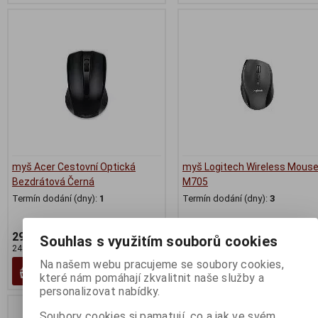
myš Acer Cestovní Optická
myš Logitech Wireless Mous
Bezdrátová Černá
M705
Termín dodání (dny):
1
Termín dodání (dny):
3
299 Kč
899 Kč
Souhlas s využitím souborů cookies
248 Kč (bez DPH:)
743 Kč (bez DPH:)
Na našem webu pracujeme se soubory cookies,
Koupit
Koupit
které nám pomáhají zkvalitnit naše služby a
personalizovat nabídky.
Soubory cookies si pamatují, co a jak ve svém