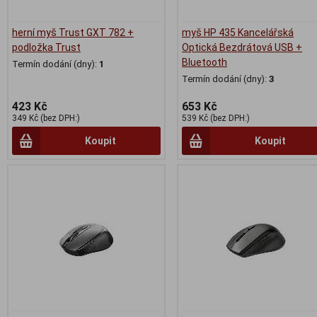
herní myš Trust GXT 782 +
myš HP 435 Kancelářská
podložka Trust
Optická Bezdrátová USB +
Bluetooth
Termín dodání (dny):
1
Termín dodání (dny):
3
423 Kč
653 Kč
349 Kč (bez DPH:)
539 Kč (bez DPH:)
Koupit
Koupit