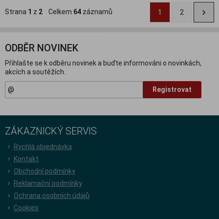
Strana
1
z
2
Celkem
64
záznamů
1
2
ODBĚR NOVINEK
Přihlašte se k odběru novinek a buďte informováni o novinkách,
akcích a soutěžích.
Registrovat
ZÁKAZNICKÝ SERVIS
Rychlá objednávka
Kontakt
Obchodní podmínky
Reklamační podmínky
Ochrana osobních údajů
Cookies