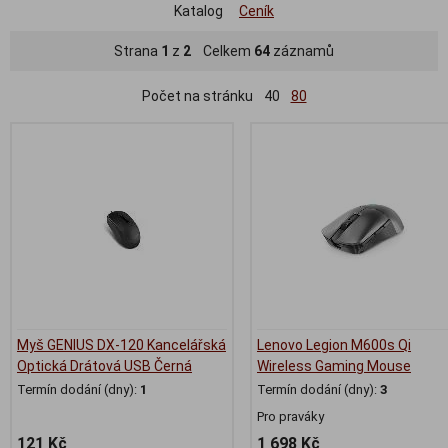
Katalog
Ceník
Strana
1
z
2
Celkem
64
záznamů
Počet na stránku
40
80
Myš GENIUS DX-120 Kancelářská
Lenovo Legion M600s Qi
Optická Drátová USB Černá
Wireless Gaming Mouse
Termín dodání (dny):
1
Termín dodání (dny):
3
Pro praváky
121 Kč
1 698 Kč