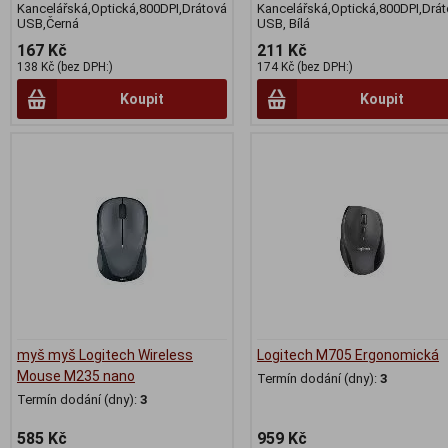
Kancelářská,Optická,800DPI,Drátová
Kancelářská,Optická,800DPI,Drá
USB,Černá
USB, Bílá
167 Kč
211 Kč
138 Kč (bez DPH:)
174 Kč (bez DPH:)
Koupit
Koupit
myš myš Logitech Wireless
Logitech M705 Ergonomická
Mouse M235 nano
Termín dodání (dny):
3
Termín dodání (dny):
3
585 Kč
959 Kč