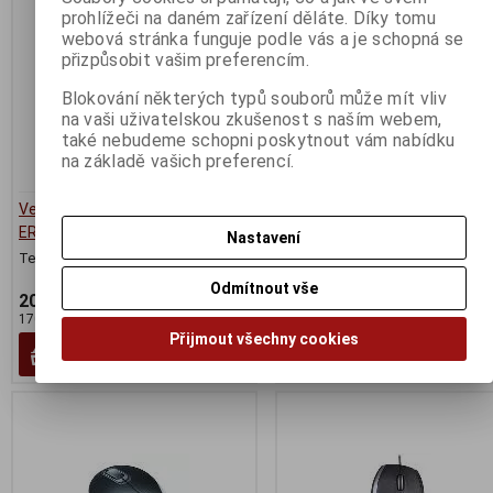
prohlížeči na daném zařízení děláte. Díky tomu
webová stránka funguje podle vás a je schopná se
přizpůsobit vašim preferencím.
Blokování některých typů souborů může mít vliv
na vaši uživatelskou zkušenost s naším webem,
také nebudeme schopni poskytnout vám nabídku
na základě vašich preferencí.
Vertikální GEMBIRD myš MUS-
myš Gembird Cestovní Optick
ERGO-01
Bezdrátová Bluetooth
Nastavení
Termín dodání (dny):
1
Termín dodání (dny):
1
Odmítnout vše
206 Kč
181 Kč
170 Kč (bez DPH:)
149 Kč (bez DPH:)
Přijmout všechny cookies
Koupit
Koupit