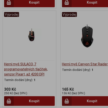
Koupit
Koupit
Výprodej
Výprodej
Herní myš SULACO, 7
Herní myš Canyon Star Raider
programovatelných tlačítek,
Termín dodání (dny):
1
senzor Pixart, až 4200 DPI
Termín dodání (dny):
1
303 Kč
165 Kč
250 Kč (bez DPH:)
136 Kč (bez DPH:)
Koupit
Koupit