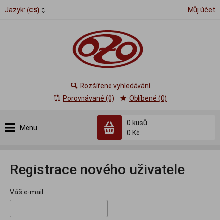
Jazyk:
Můj účet
(CS)
Rozšířené vyhledávání
Porovnávané (0)
Oblíbené (0)
0
kusů
Menu
0 Kč
Registrace nového uživatele
Váš e-mail: