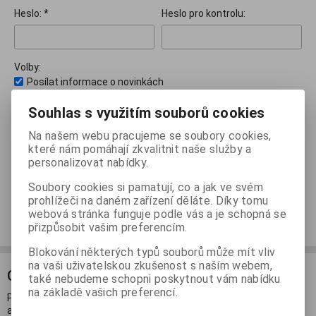
Heslo: *
Heslo pro kontrolu:
Volby:
Posílat informace o novinkách
Souhlas s využitím souborů cookies
Poznámka:
Na našem webu pracujeme se soubory cookies,
které nám pomáhají zkvalitnit naše služby a
personalizovat nabídky.
Soubory cookies si pamatují, co a jak ve svém
prohlížeči na daném zařízení děláte. Díky tomu
webová stránka funguje podle vás a je schopná se
Registrovat
přizpůsobit vašim preferencím.
Blokování některých typů souborů může mít vliv
na vaši uživatelskou zkušenost s naším webem,
ODBĚR NOVINEK
také nebudeme schopni poskytnout vám nabídku
na základě vašich preferencí.
Přihlašte se k odběru novinek a buďte informováni o novinkách,
akcích a soutěžích.