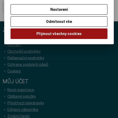
Registrovat
Nastavení
Odmítnout vše
ZÁKAZNICKÝ SERVIS
Přijmout všechny cookies
Rychlá objednávka
Kontakt
Obchodní podmínky
Reklamační podmínky
Ochrana osobních údajů
Cookies
MŮJ ÚČET
Nová registrace
Oblíbené položky
Předchozí objednávky
Editace zákazníka
Změnit heslo