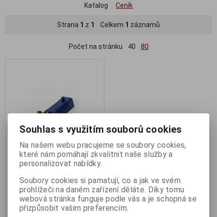
Katalog
Ceník
Strana
1
z
1
Celkem
1
záznamů
Počet na stránku
40
80
Souhlas s využitím souborů cookies
Na našem webu pracujeme se soubory cookies,
které nám pomáhají zkvalitnit naše služby a
personalizovat nabídky.
PRIMECOOLER PC-AFSC1
PRO
Soubory cookies si pamatují, co a jak ve svém
prohlížeči na daném zařízení děláte. Díky tomu
Termín dodání (dny):
3
webová stránka funguje podle vás a je schopná se
255 Kč
přizpůsobit vašim preferencím.
210 Kč (bez DPH:)