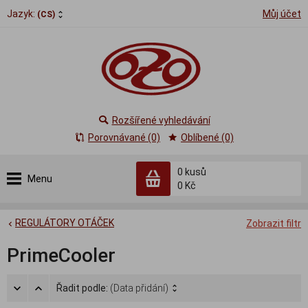
Jazyk:
Můj účet
(CS)
Rozšířené vyhledávání
Porovnávané (0)
Oblíbené (0)
0
kusů
Menu
0 Kč
REGULÁTORY OTÁČEK
Zobrazit filtr
PrimeCooler
Řadit podle:
(Data přidání)