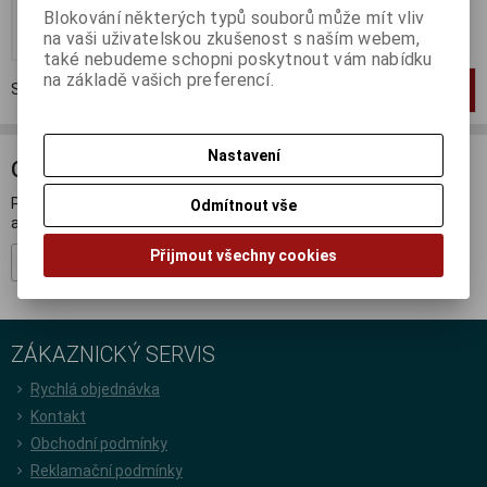
Blokování některých typů souborů může mít vliv
Koupit
na vaši uživatelskou zkušenost s naším webem,
také nebudeme schopni poskytnout vám nabídku
na základě vašich preferencí.
Strana
1
z
1
Celkem
1
záznamů
1
Nastavení
ODBĚR NOVINEK
Přihlašte se k odběru novinek a buďte informováni o novinkách,
Odmítnout vše
akcích a soutěžích.
Přijmout všechny cookies
Registrovat
ZÁKAZNICKÝ SERVIS
Rychlá objednávka
Kontakt
Obchodní podmínky
Reklamační podmínky