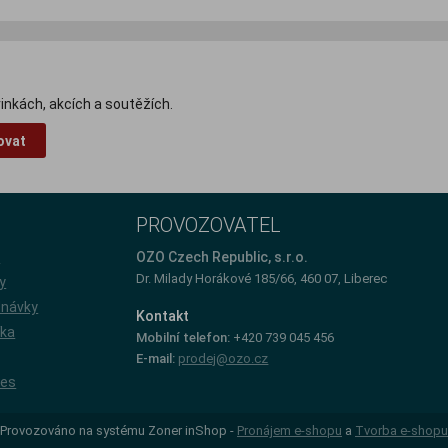
inkách, akcích a soutěžích.
ovat
PROVOZOVATEL
e
OZO Czech Republic, s.r.o.
Dr. Milady Horákové 185/66, 460 07, Liberec
y
dnávky
Kontakt
íka
Mobilní telefon:
+420 739 045 456
E-mail:
prodej@ozo.cz
ies
Provozováno na systému Zoner inShop -
Pronájem e-shopu
a
Tvorba e-shopu