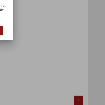
kou
vám
1