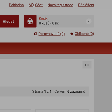
Pokladna
Můj účet
Nová registrace
Přihlášení
Košík
Hledat
0
kusů
-
0 Kč
Porovnávané (0)
Oblíbené (0)
Strana
1
z
1
Celkem
6
záznamů