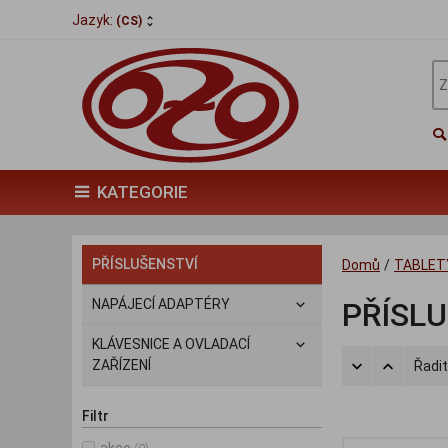
Jazyk:
(CS)
KATEGORIE
PŘÍSLUŠENSTVÍ
Domů
/
TABLETY
NAPÁJECÍ ADAPTÉRY
PŘÍSL
KLÁVESNICE A OVLADACÍ
ZAŘÍZENÍ
Řadit
Filtr