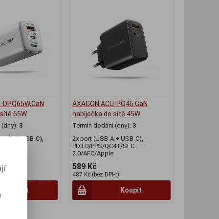
-DPQ65W,GaN
AXAGON ACU-PQ45 GaN
 sítě 65W
nabíječka do sítě 45W
(dny):
3
Termín dodání (dny):
3
 + dual USB-C),
2x port (USB-A + USB-C),
PS/Apple
PD3.0/PPS/QC4+/SFC
2.0/AFC/Apple
589 Kč
jí
H:)
487 Kč (bez DPH:)
Koupit
Koupit
m