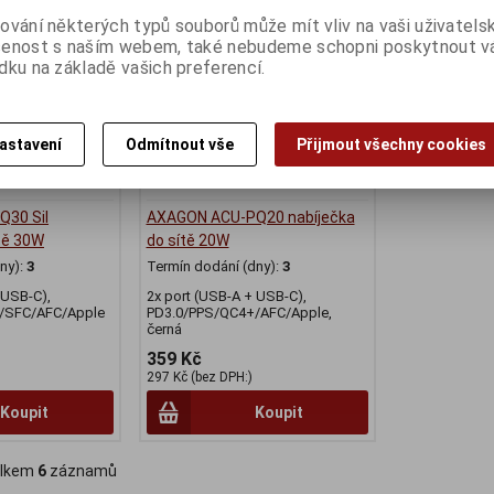
ování některých typů souborů může mít vliv na vaši uživatels
šenost s naším webem, také nebudeme schopni poskytnout 
dku na základě vašich preferencí.
astavení
Odmítnout vše
Přijmout všechny cookies
30 Sil
AXAGON ACU-PQ20 nabíječka
ítě 30W
do sítě 20W
ny):
3
Termín dodání (dny):
3
 USB-C),
2x port (USB-A + USB-C),
/SFC/AFC/Apple
PD3.0/PPS/QC4+/AFC/Apple,
černá
359 Kč
297 Kč (bez DPH:)
Koupit
Koupit
lkem
6
záznamů