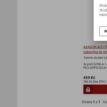
Blok
zku
nabí
N
AXAGON ACU-PQ
nabíječka do s
Termín dodání (d
2x port (USB-A +
PD3.0/PPS/QC4+
459 Kč
380 Kč (bez DPH:)
Strana
1
z
1
Ce