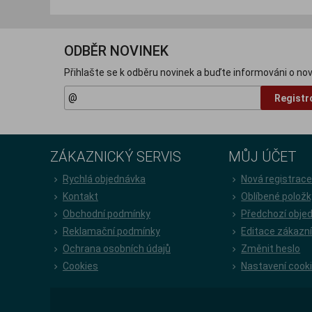
ODBĚR NOVINEK
Přihlašte se k odběru novinek a buďte informováni o nov
Registr
ZÁKAZNICKÝ SERVIS
MŮJ ÚČET
Rychlá objednávka
Nová registrac
Kontakt
Oblíbené položk
Obchodní podmínky
Předchozí obje
Reklamační podmínky
Editace zákazn
Ochrana osobních údajů
Změnit heslo
Cookies
Nastavení cook