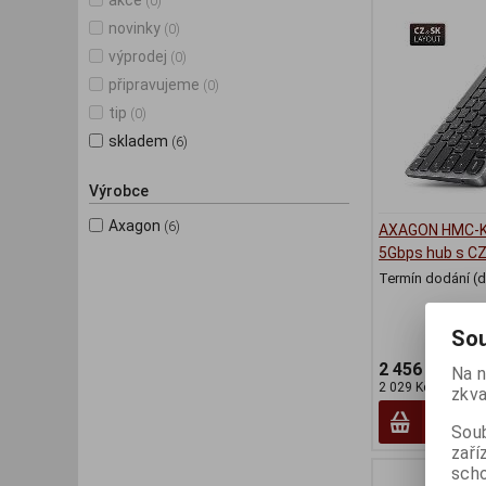
akce
(0)
novinky
(0)
výprodej
(0)
připravujeme
(0)
tip
(0)
skladem
(6)
Výrobce
Axagon
(6)
AXAGON HMC-K
5Gbps hub s CZ
Termín dodání (d
Sou
2 456 Kč
Na n
2 029 Kč (bez DPH
zkva
Soub
zaří
scho