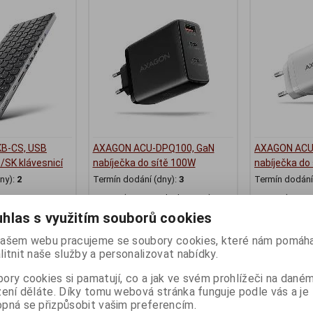
B-CS, USB
AXAGON ACU-DPQ100, GaN
AXAGON ACU
/SK klávesnicí
nabíječka do sítě 100W
nabíječka do
ny):
2
Termín dodání (dny):
3
Termín dodání 
3x port (USB-A + dual USB-C),
3x port (USB-A
PD3.0/PPS/QC4+/Apple
PD3.0/QC4+/P
hlas s využitím souborů cookies
1 359 Kč
859 Kč
ašem webu pracujeme se soubory cookies, které nám pomáha
:)
1 124 Kč (bez DPH:)
710 Kč (bez DP
litnit naše služby a personalizovat nabídky.
Koupit
Koupit
ory cookies si pamatují, co a jak ve svém prohlížeči na dané
zení děláte. Díky tomu webová stránka funguje podle vás a je
pná se přizpůsobit vašim preferencím.