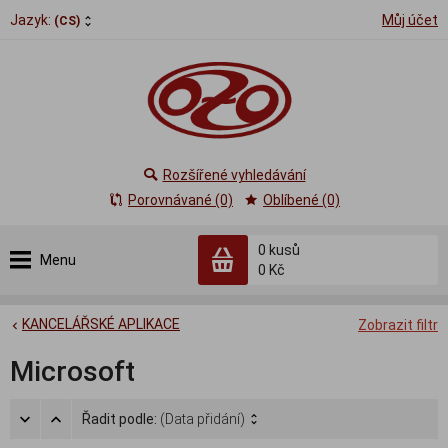
Jazyk:
Můj účet
(CS)
Rozšířené vyhledávání
Porovnávané (0)
Oblíbené (0)
0
kusů
Menu
0 Kč
KANCELÁŘSKÉ APLIKACE
Zobrazit filtr
Microsoft
Řadit podle:
(Data přidání)