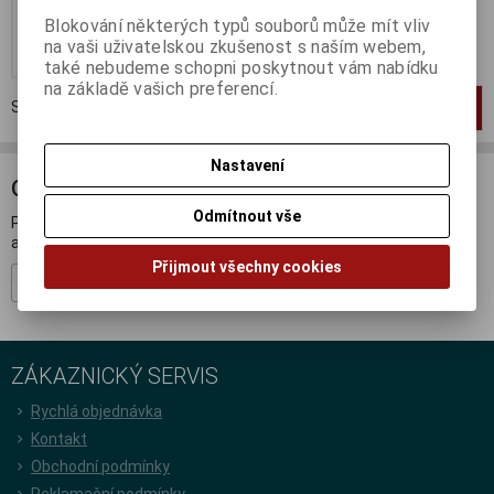
5 777 Kč (bez DPH:)
Blokování některých typů souborů může mít vliv
na vaši uživatelskou zkušenost s naším webem,
Koupit
také nebudeme schopni poskytnout vám nabídku
na základě vašich preferencí.
Strana
1
z
1
Celkem
1
záznamů
1
Nastavení
ODBĚR NOVINEK
Odmítnout vše
Přihlašte se k odběru novinek a buďte informováni o novinkách,
akcích a soutěžích.
Přijmout všechny cookies
Registrovat
ZÁKAZNICKÝ SERVIS
Rychlá objednávka
Kontakt
Obchodní podmínky
Reklamační podmínky