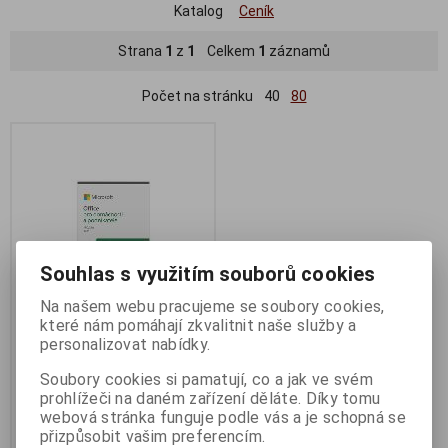
Katalog
Ceník
Strana
1
z
1
Celkem
1
záznamů
Počet na stránku
40
80
Souhlas s využitím souborů cookies
Na našem webu pracujeme se soubory cookies,
které nám pomáhají zkvalitnit naše služby a
personalizovat nabídky.
Microsoft Office 2024 pro
domácnosti a podnikatele CZ
Soubory cookies si pamatují, co a jak ve svém
Termín dodání (dny):
skladem
prohlížeči na daném zařízení děláte. Díky tomu
webová stránka funguje podle vás a je schopná se
přizpůsobit vašim preferencím.
6 990 Kč