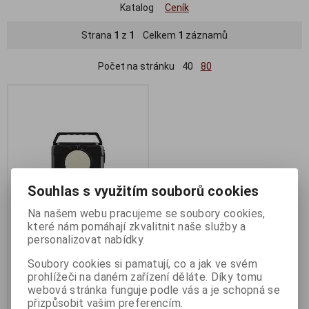
Katalog
Ceník
Strana
1
z
1
Celkem
1
záznamů
Počet na stránku
40
80
Souhlas s využitím souborů cookies
Na našem webu pracujeme se soubory cookies,
které nám pomáhají zkvalitnit naše služby a
Sandberg Power Station AC
personalizovat nabídky.
200 - mobilní zdroj nabíjení,
Soubory cookies si pamatují, co a jak ve svém
nabíjecí stanice černá
prohlížeči na daném zařízení děláte. Díky tomu
Termín dodání (dny):
10
webová stránka funguje podle vás a je schopná se
přizpůsobit vašim preferencím.