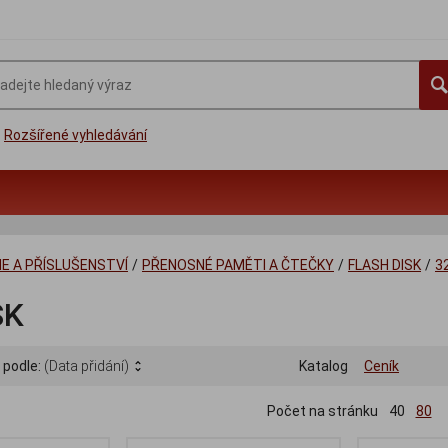
Rozšířené vyhledávání
IE A PŘÍSLUŠENSTVÍ
/
PŘENOSNÉ PAMĚTI A ČTEČKY
/
FLASH DISK
/
3
SK
 podle:
(Data přidání)
Katalog
Ceník
Počet na stránku
40
80