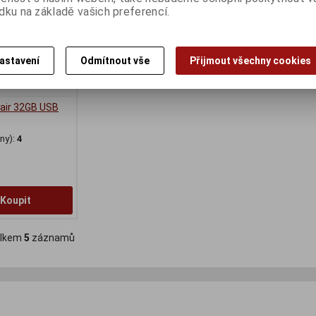
dku na základě vašich preferencí.
astavení
Odmítnout vše
Přijmout všechny cookies
lair 32GB USB
ny):
4
Koupit
lkem
5
záznamů