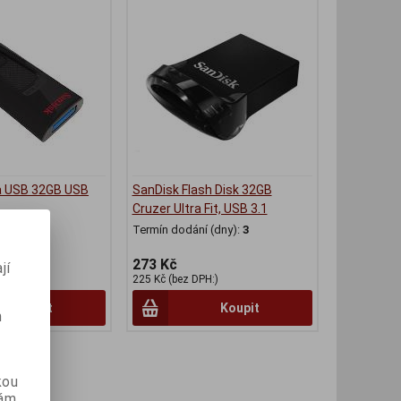
ra USB 32GB USB
SanDisk Flash Disk 32GB
Cruzer Ultra Fit, USB 3.1
(dny):
3
Termín dodání (dny):
3
273 Kč
jí
H:)
225 Kč (bez DPH:)
Koupit
Koupit
m
kou
vám