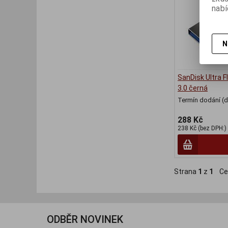
nabí
N
SanDisk Ultra F
3.0 černá
Termín dodání (d
288 Kč
238 Kč (bez DPH:)
Strana
1
z
1
Ce
ODBĚR NOVINEK