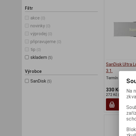
Filtr
akce
(0)
novinky
(0)
výprodej
(0)
připravujeme
(0)
tip
(0)
skladem
(5)
SanDisk Ultra 
3.1.
Výrobce
Termín dodání (d
Sou
SanDisk
(5)
330 Kč
Na n
272 Kč (bez DPH:)
zkva
Soub
zaří
scho
Blok
zku