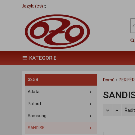
Jazyk:
(CS)
KATEGORIE
32GB
Domů
/
PERIFÉR
Adata
SANDI
Patriot
Řadit
Samsung
SANDISK