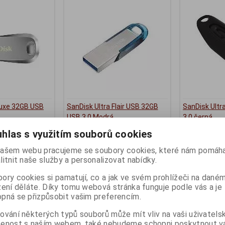
Luxe 32GB USB
SanDisk Ultra Flair USB 32GB
SanDisk Ult
USB 3.0 Modrá
3.0 černá
ny):
1
Termín dodání (dny):
1
Termín dodání 
hlas s využitím souborů cookies
229 Kč
261 Kč
ašem webu pracujeme se soubory cookies, které nám pomáha
189 Kč (bez DPH:)
215 Kč (bez DP
litnit naše služby a personalizovat nabídky.
Koupit
Koupit
ory cookies si pamatují, co a jak ve svém prohlížeči na dané
zení děláte. Díky tomu webová stránka funguje podle vás a je
pná se přizpůsobit vašim preferencím.
ování některých typů souborů může mít vliv na vaši uživatels
šenost s naším webem, také nebudeme schopni poskytnout 