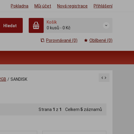
Pokladna
Můj účet
Nová registrace
Přihlášení
Košík
Hledat
0
kusů
-
0 Kč
Porovnávané (0)
Oblíbené (0)
2GB
/
SANDISK
Strana
1
z
1
Celkem
5
záznamů