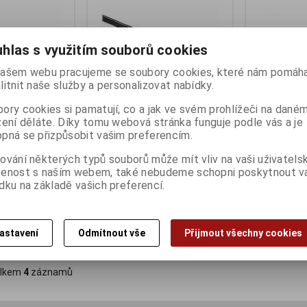
hlas s využitím souborů cookies
ašem webu pracujeme se soubory cookies, které nám pomáha
litnit naše služby a personalizovat nabídky.
ory cookies si pamatují, co a jak ve svém prohlížeči na dané
zení děláte. Díky tomu webová stránka funguje podle vás a je
pná se přizpůsobit vašim preferencím.
) - SCART(m),
KABEL SCART(m) - SCART(m),
KABEL Scart(
ování některých typů souborů může mít vliv na vaši uživatels
3.0m
Termín dodání 
šenost s naším webem, také nebudeme schopni poskytnout 
ny):
7
Termín dodání (dny):
7
dku na základě vašich preferencí.
88 Kč
109 Kč
72 Kč (bez DPH:)
90 Kč (bez DPH:
astavení
Odmítnout vše
Přijmout všechny cookies
Koupit
Koupit
lkem
4
záznamů