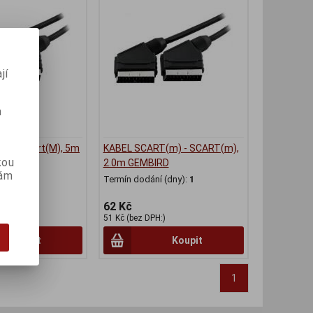
jí
m
M) - Scart(M), 5m
KABEL SCART(m) - SCART(m),
kou
2.0m GEMBIRD
(dny):
7
vám
Termín dodání (dny):
1
62 Kč
)
51 Kč (bez DPH:)
Koupit
Koupit
1