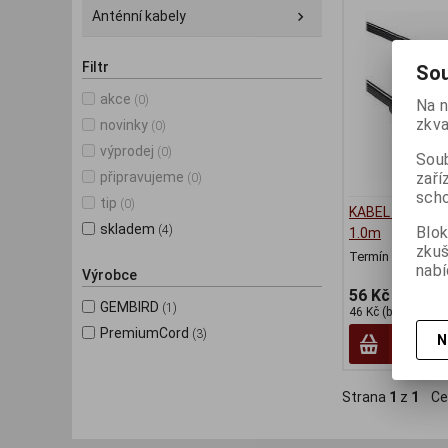
Anténní kabely
Filtr
Sou
akce
(0)
Na n
zkva
novinky
(0)
výprodej
(0)
Soub
zaří
připravujeme
(0)
scho
tip
(0)
KABEL SCART(m
skladem
Blok
(4)
1.0m
zku
Termín dodání (d
nabí
Výrobce
56 Kč
GEMBIRD
(1)
46 Kč (bez DPH:)
PremiumCord
(3)
N
Strana
1
z
1
Ce