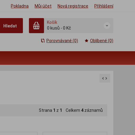
Pokladna
Můj účet
Nová registrace
Přihlášení
Košík
Hledat
0
kusů
-
0 Kč
Porovnávané (0)
Oblíbené (0)
Strana
1
z
1
Celkem
4
záznamů