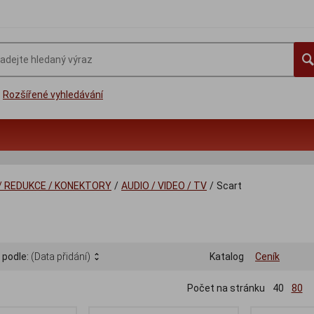
Rozšířené vyhledávání
/ REDUKCE / KONEKTORY
/
AUDIO / VIDEO / TV
/
Scart
 podle:
(Data přidání)
Katalog
Ceník
Počet na stránku
40
80