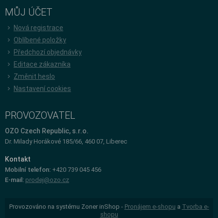
MŮJ ÚČET
Nová registrace
Oblíbené položky
Předchozí objednávky
Editace zákazníka
Změnit heslo
Nastavení cookies
PROVOZOVATEL
OZO Czech Republic, s.r.o.
Dr. Milady Horákové 185/66, 460 07, Liberec
Kontakt
Mobilní telefon:
+420 739 045 456
E-mail:
prodej@ozo.cz
Provozováno na systému Zoner inShop -
Pronájem e-shopu
a
Tvorba e-
shopu