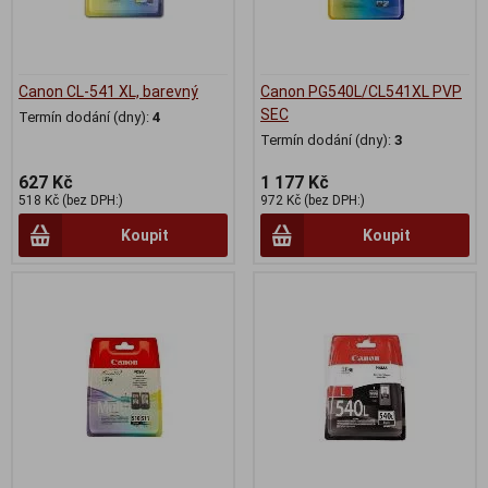
Canon CL-541 XL, barevný
Canon PG540L/CL541XL PVP
SEC
Termín dodání (dny):
4
Termín dodání (dny):
3
627 Kč
1 177 Kč
518 Kč (bez DPH:)
972 Kč (bez DPH:)
Koupit
Koupit