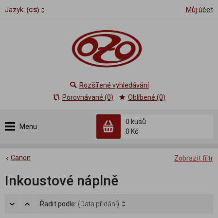
Jazyk:
Můj účet
(CS)
Rozšířené vyhledávání
Porovnávané (0)
Oblíbené (0)
0
kusů
Menu
0 Kč
Canon
Zobrazit filtr
Inkoustové náplně
Řadit podle:
(Data přidání)