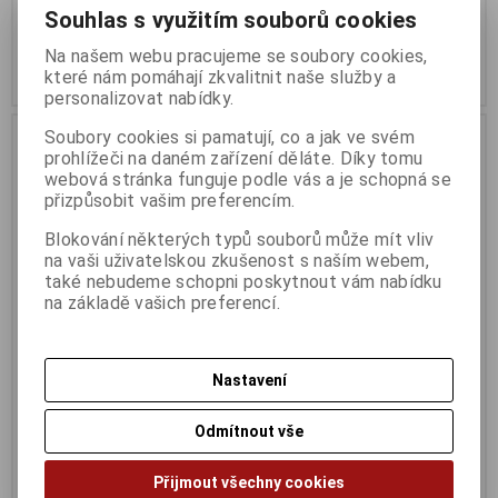
Souhlas s využitím souborů cookies
929 Kč
337 Kč
767 Kč (bez DPH:)
278 Kč (bez DPH:)
Na našem webu pracujeme se soubory cookies,
které nám pomáhají zkvalitnit naše služby a
Koupit
Koupit
personalizovat nabídky.
Soubory cookies si pamatují, co a jak ve svém
prohlížeči na daném zařízení děláte. Díky tomu
webová stránka funguje podle vás a je schopná se
přizpůsobit vašim preferencím.
Blokování některých typů souborů může mít vliv
na vaši uživatelskou zkušenost s naším webem,
také nebudeme schopni poskytnout vám nabídku
na základě vašich preferencí.
Canon CLI-526 Y, žlutý
Canon CLI-526 C, azurový
Nastavení
Termín dodání (dny):
3
Termín dodání (dny):
4
Odmítnout vše
337 Kč
339 Kč
278 Kč (bez DPH:)
280 Kč (bez DPH:)
Přijmout všechny cookies