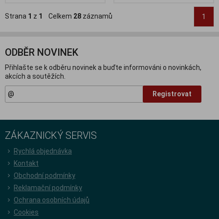
Strana
1
z
1
Celkem
28
záznamů
1
ODBĚR NOVINEK
Přihlašte se k odběru novinek a buďte informováni o novinkách,
akcích a soutěžích.
Registrovat
ZÁKAZNICKÝ SERVIS
Rychlá objednávka
Kontakt
Obchodní podmínky
Reklamační podmínky
Ochrana osobních údajů
Cookies