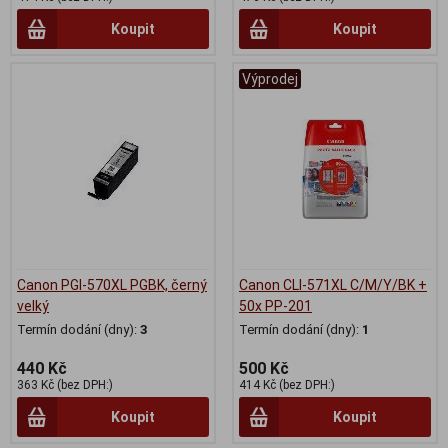
Koupit
Koupit
Výprodej
Canon PGI-570XL PGBK, černý
Canon CLI-571XL C/M/Y/BK +
velký
50x PP-201
Termín dodání (dny):
3
Termín dodání (dny):
1
440 Kč
500 Kč
363 Kč (bez DPH:)
414 Kč (bez DPH:)
Koupit
Koupit