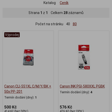
Katalog
Ceník
Strana
1
z
1
Celkem
28
záznamů
Počet na stránku
40
80
Výprodej
Canon CLI-551XL C/M/Y/BK +
Canon INK PGI-580XXL PGBK
50x PP-201
Termín dodání (dny):
4
Termín dodání (dny):
1
500 Kč
576 Kč
414 Kč (bez DPH:)
476 Kč (bez DPH:)