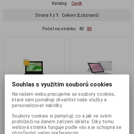
Katalog
Ceník
Strana
1
z
1
Celkem
2
záznamů
Počet na stránku
40
80
Souhlas s využitím souborů cookies
Na našem webu pracujeme se soubory cookies,
které nám pomáhají zkvalitnit naše služby a
ASUS Chromebook CR11 Flip
ASUS Chromebook CR11 Flip
personalizovat nabídky.
(CR1102F)
(CR1102F)
Soubory cookies si pamatují, co a jak ve svém
Termín dodání (dny):
2
Termín dodání (dny):
2
prohlížeči na daném zařízení děláte. Díky tomu
Model určen pro žáky, učitele a
webová stránka funguje podle vás a je schopná se
školy.
přizpůsobit vašim preferencím.