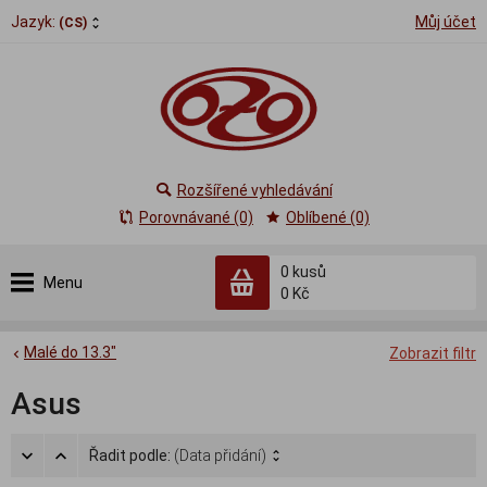
Jazyk:
Můj účet
(CS)
Rozšířené vyhledávání
Porovnávané (0)
Oblíbené (0)
0
kusů
Menu
0 Kč
Malé do 13.3"
Zobrazit filtr
Asus
Řadit podle:
(Data přidání)