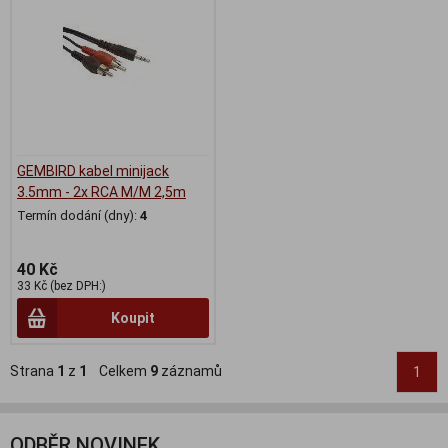
GEMBIRD kabel minijack
3.5mm - 2x RCA M/M 2,5m
Termín dodání (dny):
4
40 Kč
33 Kč (bez DPH:)
Koupit
Strana
1
z
1
Celkem
9
záznamů
1
ODBĚR NOVINEK