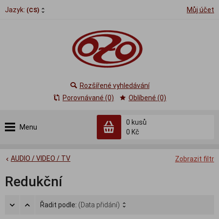
Jazyk:
Můj účet
(CS)
Rozšířené vyhledávání
Porovnávané (0)
Oblíbené (0)
0
kusů
Menu
0 Kč
AUDIO / VIDEO / TV
Zobrazit filtr
Redukční
Řadit podle:
(Data přidání)