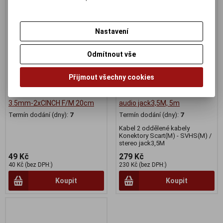
Nastavení
Odmítnout vše
Přijmout všechny cookies
PremiumCord Kabel Jack
KABEL Scart(M) - SVHS(M) +
3.5mm-2xCINCH F/M 20cm
audio jack3,5M, 5m
Termín dodání (dny):
7
Termín dodání (dny):
7
Kabel 2 oddělené kabely
Konektory Scart(M) - SVHS(M) /
stereo jack3,5M
49 Kč
279 Kč
40 Kč (bez DPH:)
230 Kč (bez DPH:)
Koupit
Koupit