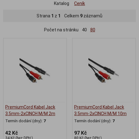
Katalog
Ceník
Strana
1
z
1
Celkem
9
záznamů
Počet na stránku
40
80
PremiumCord Kabel Jack
PremiumCord Kabel Jack
3.5mm-2xCINCH M/M 2m
3.5mm-2xCINCH M/M 10m
Termín dodání (dny):
7
Termín dodání (dny):
7
42 Kč
97 Kč
34 Kč (bez DPH:)
80 Kč (bez DPH:)