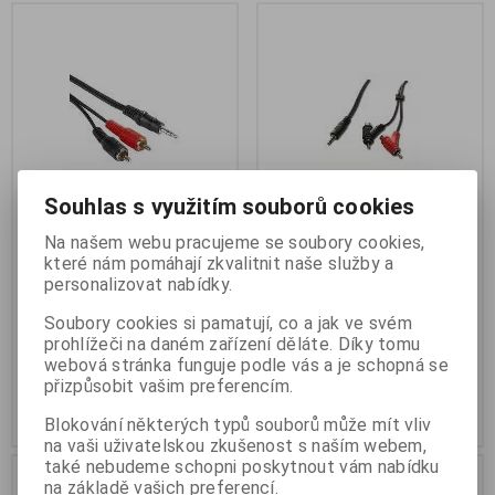
Souhlas s využitím souborů cookies
Na našem webu pracujeme se soubory cookies,
PremiumCord Kabel Jack
PremiumCord Kabel Jack
které nám pomáhají zkvalitnit naše služby a
3.5mm-2xCINCH M/M 5m
3.5mm-2xCINCH+2xCINCH
personalizovat nabídky.
M/M 1,5m
Termín dodání (dny):
7
Termín dodání (dny):
7
Soubory cookies si pamatují, co a jak ve svém
prohlížeči na daném zařízení děláte. Díky tomu
54 Kč
49 Kč
webová stránka funguje podle vás a je schopná se
44 Kč (bez DPH:)
40 Kč (bez DPH:)
přizpůsobit vašim preferencím.
Koupit
Koupit
Blokování některých typů souborů může mít vliv
na vaši uživatelskou zkušenost s naším webem,
také nebudeme schopni poskytnout vám nabídku
na základě vašich preferencí.