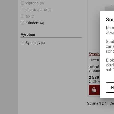
výprodej
(0)
připravujeme
(0)
tip
(0)
Sou
skladem
(4)
Na n
zkva
Výrobce
Soub
Synology
(4)
zaří
scho
Synology DS120
Blok
Termín dodání (d
zku
Řešení osobního
nabí
snadnou správou
2 589 Kč
2 139 Kč (bez DPH
N
Strana
1
z
1
Ce