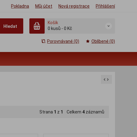
Pokladna
Můj účet
Nová registrace
Přihlášení
Košík
Hledat
0
kusů
-
0 Kč
Porovnávané (0)
Oblíbené (0)
Strana
1
z
1
Celkem
4
záznamů