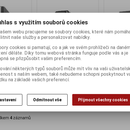
hlas s využitím souborů cookies
ašem webu pracujeme se soubory cookies, které nám pomáha
litnit naše služby a personalizovat nabídky.
ory cookies si pamatují, co a jak ve svém prohlížeči na dané
zení děláte. Díky tomu webová stránka funguje podle vás a je
pná se přizpůsobit vašim preferencím.
j DiskStation
Synology DS124 DiskStation
Synology DS
ování některých typů souborů může mít vliv na vaši uživatels
ny):
3
Termín dodání (dny):
3
Termín dodání 
šenost s naším webem, také nebudeme schopni poskytnout 
 cloudu se
Plynulá správa dat v miniaturním
Kompaktní úlo
dku na základě vašich preferencí.
 dat.
provedení
nasazení edge
4 289 Kč
9 128 Kč
:)
3 544 Kč (bez DPH:)
7 543 Kč (bez D
astavení
Odmítnout vše
Přijmout všechny cookies
Koupit
Koupit
lkem
4
záznamů