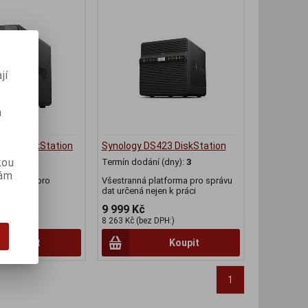
jí
m
224+ DiskStation
Synology DS423 DiskStation
kou
(dny):
3
Termín dodání (dny):
3
vám
žiště dat pro
Všestranná platforma pro správu
.
dat určená nejen k práci
9 999 Kč
PH:)
8 263 Kč (bez DPH:)
Koupit
Koupit
1