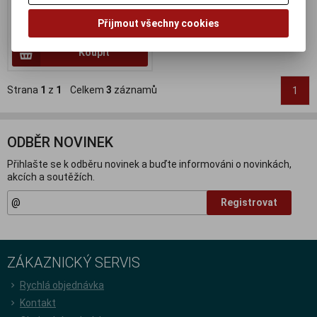
386 Kč
Přijmout všechny cookies
319 Kč (bez DPH:)
Koupit
Strana
1
z
1
Celkem
3
záznamů
1
ODBĚR NOVINEK
Přihlašte se k odběru novinek a buďte informováni o novinkách,
akcích a soutěžích.
Registrovat
ZÁKAZNICKÝ SERVIS
Rychlá objednávka
Kontakt