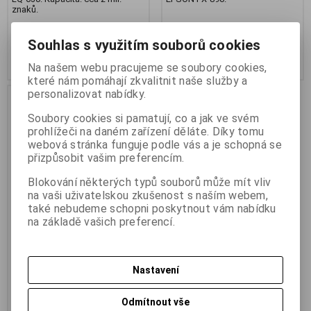
znaků.
182 Kč
182 Kč
150 Kč (bez DPH:)
150 Kč (bez DPH:)
Souhlas s využitím souborů cookies
Koupit
Koupit
Na našem webu pracujeme se soubory cookies,
které nám pomáhají zkvalitnit naše služby a
personalizovat nabídky.
Soubory cookies si pamatují, co a jak ve svém
prohlížeči na daném zařízení děláte. Díky tomu
webová stránka funguje podle vás a je schopná se
přizpůsobit vašim preferencím.
Blokování některých typů souborů může mít vliv
na vaši uživatelskou zkušenost s naším webem,
také nebudeme schopni poskytnout vám nabídku
na základě vašich preferencí.
EPSON Páska černá pro LQ-
590
Nastavení
Termín dodání (dny):
3
Černá barvící páska pro 24ti
jehličkové tiskárny.Kompatibilní s
Odmítnout vše
EPSON LQ-590.