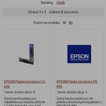
Katalog
Ceník
Strana
1
z
1
Celkem
3
záznamů
Počet na stránku
40
80
EPSON Páska černá pro LQ-
EPSON Páska černá pro FX-
630
890
Termín dodání (dny):
3
Termín dodání (dny):
1
Černá barvící páska pro
Černá barvící páska pro 9ti
24jehličkovou tiskárnu EPSON
jehličkové tiskárny.Kompatibilní s
LQ-630. Kapacita: cca 2 mil.
EPSON FX-890.