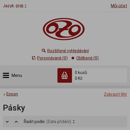
Jazyk:
Můj účet
(CS)
Rozšířené vyhledávání
Porovnávané (0)
Oblíbené (0)
0
kusů
Menu
0 Kč
Epson
Zobrazit filtr
Pásky
Řadit podle:
(Data přidání)