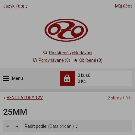
Jazyk:
Můj účet
(CS)
Rozšířené vyhledávání
Porovnávané (0)
Oblíbené (0)
0
kusů
Menu
0 Kč
VENTILÁTORY 12V
Zobrazit filtr
25MM
Řadit podle:
(Data přidání)