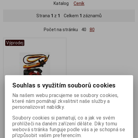
Katalog
Ceník
Strana
1
z
1
Celkem
1
záznamů
Počet na stránku
40
80
Výprodej
Souhlas s využitím souborů cookies
Na našem webu pracujeme se soubory cookies,
které nám pomáhají zkvalitnit naše služby a
AIREN FAN RedWings25
personalizovat nabídky.
(25x25x10mm, 19,5dBA) -
Soubory cookies si pamatují, co a jak ve svém
VÝPRODEJ
prohlížeči na daném zařízení děláte. Díky tomu
Termín dodání (dny):
1
webová stránka funguje podle vás a je schopná se
přizpůsobit vašim preferencím.