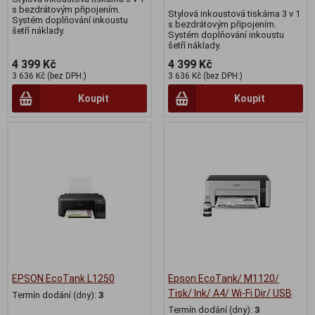
s bezdrátovým připojením.
Stylová inkoustová tiskárna 3 v 1
Systém doplňování inkoustu
s bezdrátovým připojením.
šetří náklady.
Systém doplňování inkoustu
šetří náklady.
4 399 Kč
4 399 Kč
3 636 Kč (bez DPH:)
3 636 Kč (bez DPH:)
Koupit
Koupit
EPSON EcoTank L1250
Epson EcoTank/ M1120/
Tisk/ Ink/ A4/ Wi-Fi Dir/ USB
Termín dodání (dny):
3
Termín dodání (dny):
3