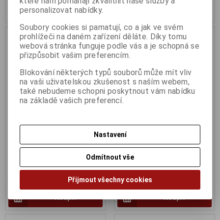
které nám pomáhají zkvalitnit naše služby a
personalizovat nabídky.
Koupit
Koupit
Soubory cookies si pamatují, co a jak ve svém
prohlížeči na daném zařízení děláte. Díky tomu
webová stránka funguje podle vás a je schopná se
přizpůsobit vašim preferencím.
Blokování některých typů souborů může mít vliv
na vaši uživatelskou zkušenost s naším webem,
také nebudeme schopni poskytnout vám nabídku
na základě vašich preferencí.
Nastavení
HP LaserJet M209dwe
HP LaserJet Pro M501dn
Termín dodání (dny):
3
Termín dodání (dny):
3
Odmítnout vše
2 708 Kč
10 199 Kč
Přijmout všechny cookies
2 238 Kč (bez DPH:)
8 429 Kč (bez DPH:)
Koupit
Koupit