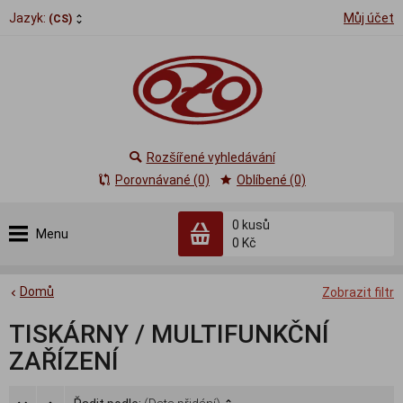
Jazyk:
Můj účet
(CS)
Rozšířené vyhledávání
Porovnávané (0)
Oblíbené (0)
0
kusů
Menu
0 Kč
Domů
Zobrazit filtr
TISKÁRNY / MULTIFUNKČNÍ
ZAŘÍZENÍ