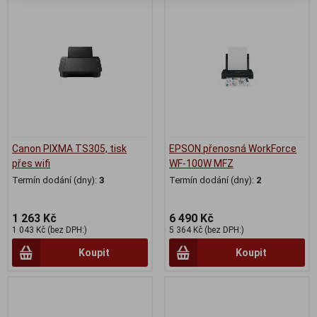
Canon PIXMA TS305, tisk
EPSON přenosná WorkForce
přes wifi
WF-100W MFZ
Termín dodání (dny):
3
Termín dodání (dny):
2
1 263 Kč
6 490 Kč
1 043 Kč (bez DPH:)
5 364 Kč (bez DPH:)
Koupit
Koupit