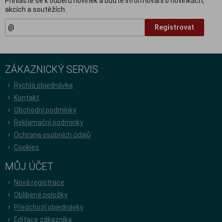
Přihlašte se k odběru novinek a buďte informováni o novinkách,
akcích a soutěžích.
Registrovat
ZÁKAZNICKÝ SERVIS
Rychlá objednávka
Kontakt
Obchodní podmínky
Reklamační podmínky
Ochrana osobních údajů
Cookies
MŮJ ÚČET
Nová registrace
Oblíbené položky
Předchozí objednávky
Editace zákazníka