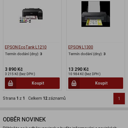
EPSON EcoTank L1210
EPSON L1300
Termín dodání (dny):
3
Termín dodání (dny):
3
3 890 Kč
13 290 Kč
3 215 Kč (bez DPH:)
10 984 Kč (bez DPH:)
Koupit
Koupit
Strana
1
z
1
Celkem
12
záznamů
1
ODBĚR NOVINEK