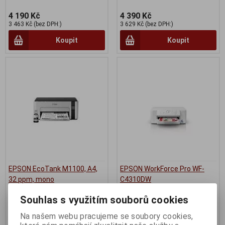
4 190 Kč
4 390 Kč
3 463 Kč (bez DPH:)
3 629 Kč (bez DPH:)
Koupit
Koupit
EPSON EcoTank M1100, A4,
EPSON WorkForce Pro WF-
32 ppm, mono
C4310DW
Termín dodání (dny):
3
Termín dodání (dny):
3
Souhlas s využitím souborů cookies
4 190 Kč
3 590 Kč
Na našem webu pracujeme se soubory cookies,
3 463 Kč (bez DPH:)
2 967 Kč (bez DPH:)