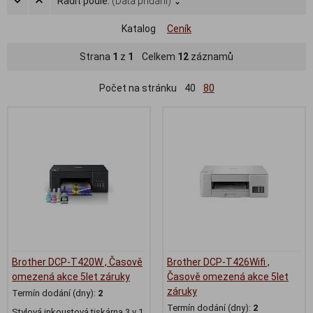
Řadit podle:
(Data přidání)
Katalog
Ceník
Strana
1
z
1
Celkem
12
záznamů
Počet na stránku
40
80
Brother DCP-T420W , Časově
Brother DCP-T426Wifi ,
omezená akce 5let záruky
Časově omezená akce 5let
záruky
Termín dodání (dny):
2
Termín dodání (dny):
2
Stylová inkoustová tiskárna 3 v 1