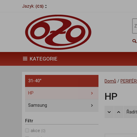
Jazyk:
(CS)
KATEGORIE
31-40"
Domů
/
PERIFÉR
HP
HP
Samsung
Řadit
Filtr
akce
(0)