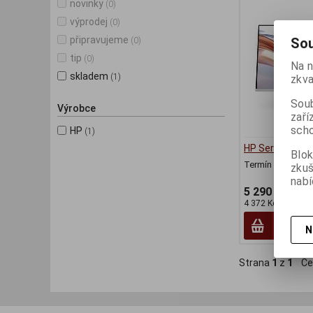
novinky
(0)
výprodej
(0)
připravujeme
Sou
(0)
tip
(0)
Na n
skladem
(1)
zkva
Soub
Výrobce
zaří
scho
HP
(1)
HP Series 5 31,
Blok
Termín dodání (d
zku
nabí
5 290 Kč
4 372 Kč (bez DPH
N
Strana
1
z
1
Ce