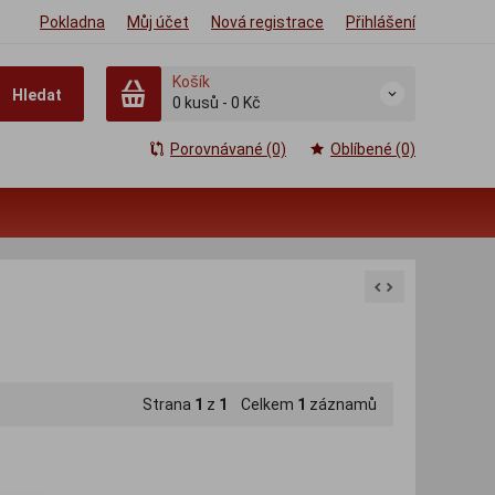
Pokladna
Můj účet
Nová registrace
Přihlášení
Košík
Hledat
0
kusů
-
0 Kč
Porovnávané (0)
Oblíbené (0)
Strana
1
z
1
Celkem
1
záznamů