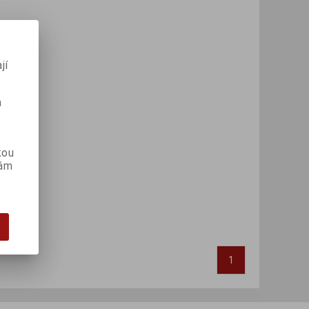
jí
m
kou
vám
1