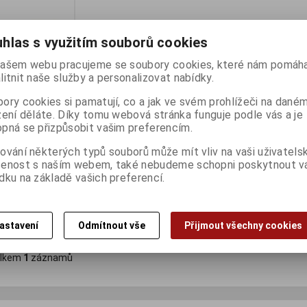
hlas s využitím souborů cookies
ašem webu pracujeme se soubory cookies, které nám pomáha
litnit naše služby a personalizovat nabídky.
ory cookies si pamatují, co a jak ve svém prohlížeči na dané
zení děláte. Díky tomu webová stránka funguje podle vás a je
pná se přizpůsobit vašim preferencím.
5" FHD - 532sf
ování některých typů souborů může mít vliv na vaši uživatels
ny):
2
šenost s naším webem, také nebudeme schopni poskytnout 
dku na základě vašich preferencí.
:)
Koupit
astavení
Odmítnout vše
Přijmout všechny cookies
lkem
1
záznamů