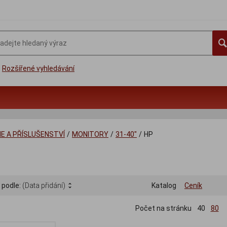
Rozšířené vyhledávání
IE A PŘÍSLUŠENSTVÍ
/
MONITORY
/
31-40"
/
HP
 podle:
(Data přidání)
Katalog
Ceník
Počet na stránku
40
80