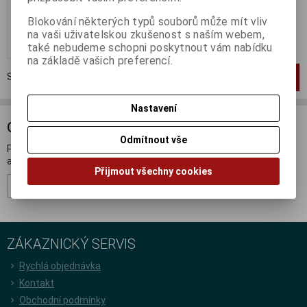
236 Kč
195 Kč (bez DPH:)
Blokování některých typů souborů může mít vliv
na vaši uživatelskou zkušenost s naším webem,
Koupit
také nebudeme schopni poskytnout vám nabídku
na základě vašich preferencí.
Strana
1
z
1
Celkem
1
záznamů
1
Nastavení
ODBĚR NOVINEK
Odmítnout vše
Přihlašte se k odběru novinek a buďte informováni o novinkách,
akcích a soutěžích.
Přijmout všechny cookies
Registrovat
ZÁKAZNICKÝ SERVIS
Rychlá objednávka
Kontakt
Obchodní podmínky