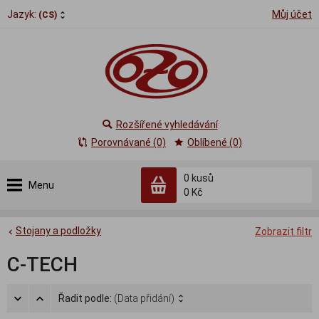
Jazyk:
Můj účet
(CS)
Rozšířené vyhledávání
Porovnávané (0)
Oblíbené (0)
0
kusů
Menu
0 Kč
Stojany a podložky
Zobrazit filtr
C-TECH
Řadit podle:
(Data přidání)