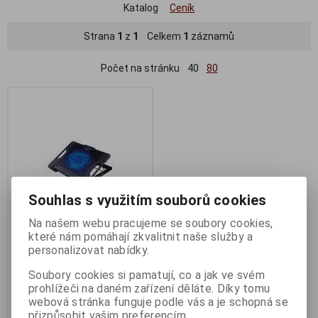
Katalog
Ceník
Strana
1
z
1
Celkem
1
záznamů
Počet na stránku
40
80
Souhlas s využitím souborů cookies
Na našem webu pracujeme se soubory cookies,
které nám pomáhají zkvalitnit naše služby a
Chladící podložka C-TECH
personalizovat nabídky.
CLP-S100
Soubory cookies si pamatují, co a jak ve svém
Termín dodání (dny):
3
prohlížeči na daném zařízení děláte. Díky tomu
1x 140mm, 2x USB, modré
webová stránka funguje podle vás a je schopná se
podsvícení
přizpůsobit vašim preferencím.