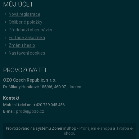
MŮJ ÚČET
Nová registrace
Oblíbené položky
Předchozí objednávky
Editace zákazníka
Změnit heslo
Nastavení cookies
PROVOZOVATEL
OZO Czech Republic, s.r.o.
Dr. Milady Horákové 185/66, 460 07, Liberec
Kontakt
Mobilní telefon:
+420 739 045 456
E-mail:
prodej@ozo.cz
Provozováno na systému Zoner inShop -
Pronájem e-shopu
a
Tvorba e-
shopu