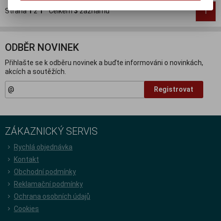
Strana
1
z
1
Celkem
3
záznamů
1
ODBĚR NOVINEK
Přihlašte se k odběru novinek a buďte informováni o novinkách,
akcích a soutěžích.
Registrovat
ZÁKAZNICKÝ SERVIS
Rychlá objednávka
Kontakt
Obchodní podmínky
Reklamační podmínky
Ochrana osobních údajů
Cookies