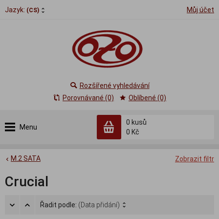
Jazyk:
Můj účet
(CS)
Rozšířené vyhledávání
Porovnávané (0)
Oblíbené (0)
0
kusů
Menu
0 Kč
M.2 SATA
Zobrazit filtr
Crucial
Řadit podle:
(Data přidání)