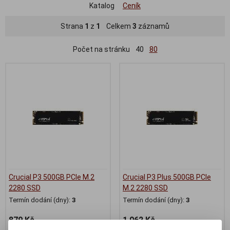
Katalog
Ceník
Strana
1
z
1
Celkem
3
záznamů
Počet na stránku
40
80
Crucial P3 500GB PCIe M.2
Crucial P3 Plus 500GB PCIe
2280 SSD
M.2 2280 SSD
Termín dodání (dny):
3
Termín dodání (dny):
3
879 Kč
1 062 Kč
726 Kč (bez DPH:)
877 Kč (bez DPH:)