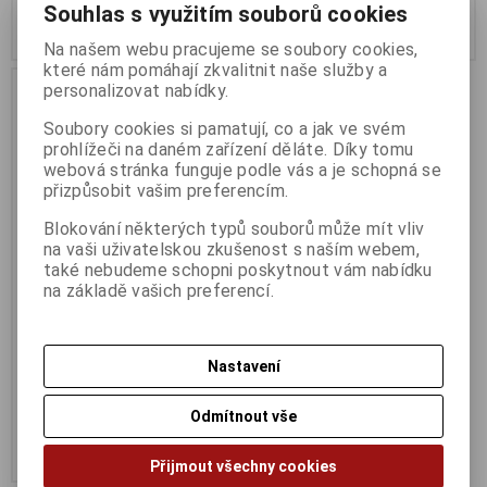
Souhlas s využitím souborů cookies
Koupit
Koupit
Na našem webu pracujeme se soubory cookies,
které nám pomáhají zkvalitnit naše služby a
personalizovat nabídky.
Soubory cookies si pamatují, co a jak ve svém
prohlížeči na daném zařízení děláte. Díky tomu
webová stránka funguje podle vás a je schopná se
přizpůsobit vašim preferencím.
Blokování některých typů souborů může mít vliv
na vaši uživatelskou zkušenost s naším webem,
také nebudeme schopni poskytnout vám nabídku
na základě vašich preferencí.
Crucial P3 Plus 4TB PCIe M.2
2280 SSD
Termín dodání (dny):
2
Nastavení
7 087 Kč
Odmítnout vše
5 857 Kč (bez DPH:)
Koupit
Přijmout všechny cookies