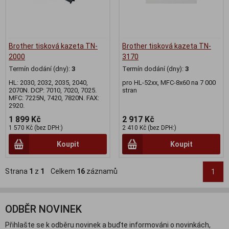
Brother tisková kazeta TN-
Brother tisková kazeta TN-
2000
3170
Termín dodání (dny):
3
Termín dodání (dny):
3
HL: 2030, 2032, 2035, 2040,
pro HL-52xx, MFC-8x60 na 7 000
2070N. DCP: 7010, 7020, 7025.
stran
MFC: 7225N, 7420, 7820N. FAX:
2920.
1 899 Kč
2 917 Kč
1 570 Kč (bez DPH:)
2 410 Kč (bez DPH:)
Koupit
Koupit
Strana
1
z
1
Celkem
16
záznamů
1
ODBĚR NOVINEK
Přihlašte se k odběru novinek a buďte informováni o novinkách,