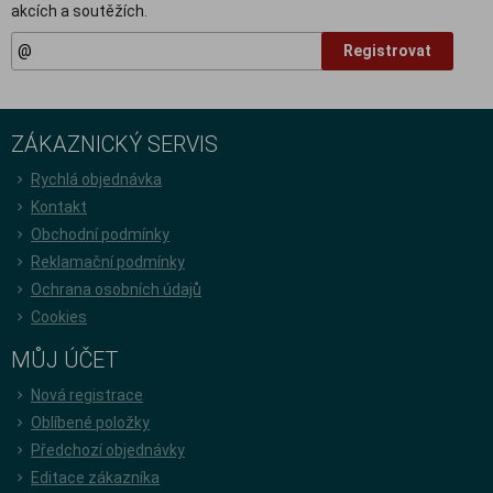
akcích a soutěžích.
Registrovat
ZÁKAZNICKÝ SERVIS
Rychlá objednávka
Kontakt
Obchodní podmínky
Reklamační podmínky
Ochrana osobních údajů
Cookies
MŮJ ÚČET
Nová registrace
Oblíbené položky
Předchozí objednávky
Editace zákazníka