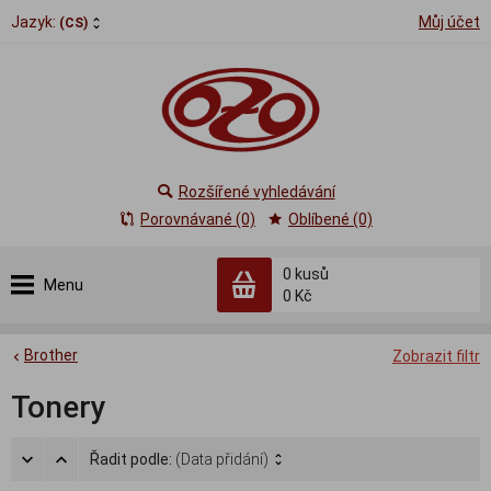
Jazyk:
Můj účet
(CS)
Rozšířené vyhledávání
Porovnávané (0)
Oblíbené (0)
0
kusů
Menu
0 Kč
Brother
Zobrazit filtr
Tonery
Řadit podle:
(Data přidání)