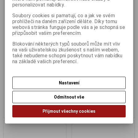
personalizovat nabídky.
Soubory cookies si pamatují, co a jak ve svém
prohlížeči na daném zařízení děláte. Díky tomu
webová stránka funguje podle vás a je schopná se
přizpůsobit vašim preferencím.
Blokování některých typů souborů může mít vliv
na vaši uživatelskou zkušenost s naším webem,
také nebudeme schopni poskytnout vám nabídku
Brother tisková kazeta TN-
Brother tisková kazeta TN-
na základě vašich preferencí.
230Y žlutá (yellow)
230M červená (magenta)
Termín dodání (dny):
3
Termín dodání (dny):
3
pro HL-3040CN/ 3070CW/
pro HL-3040CN/ 3070CW/
Nastavení
9320CW/ 9120CN, 1.400 stran
9320CW/ 9120CN, 1.400 stran
1 679 Kč
1 679 Kč
Odmítnout vše
1 388 Kč (bez DPH:)
1 388 Kč (bez DPH:)
Koupit
Koupit
Přijmout všechny cookies