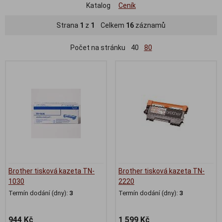
Katalog
Ceník
Strana
1
z
1
Celkem
16
záznamů
Počet na stránku
40
80
Brother tisková kazeta TN-
Brother tisková kazeta TN-
1030
2220
Termín dodání (dny):
3
Termín dodání (dny):
3
944 Kč
1 599 Kč