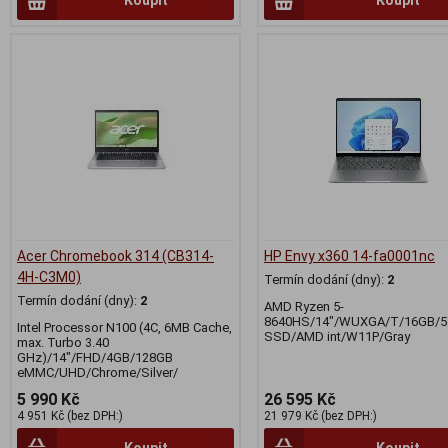
Acer Chromebook 314 (CB314-
HP Envy x360 14-fa0001nc
4H-C3M0)
Termín dodání (dny):
2
Termín dodání (dny):
2
AMD Ryzen 5-
8640HS/14"/WUXGA/T/16GB/
Intel Processor N100 (4C, 6MB Cache,
SSD/AMD int/W11P/Gray
max. Turbo 3.40
GHz)/14"/FHD/4GB/128GB
eMMC/UHD/Chrome/Silver/
5 990 Kč
26 595 Kč
4 951 Kč (bez DPH:)
21 979 Kč (bez DPH:)
Koupit
Koupit