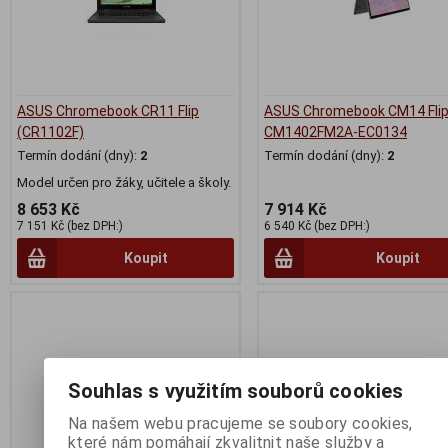
ASUS Chromebook CR11 Flip
ASUS Chromebook CM14 Fli
(CR1102F)
CM1402FM2A-EC0134
Termín dodání (dny):
2
Termín dodání (dny):
2
Model určen pro žáky, učitele a školy.
8 653 Kč
7 914 Kč
7 151 Kč (bez DPH:)
6 540 Kč (bez DPH:)
Koupit
Koupit
Souhlas s využitím souborů cookies
Na našem webu pracujeme se soubory cookies,
které nám pomáhají zkvalitnit naše služby a