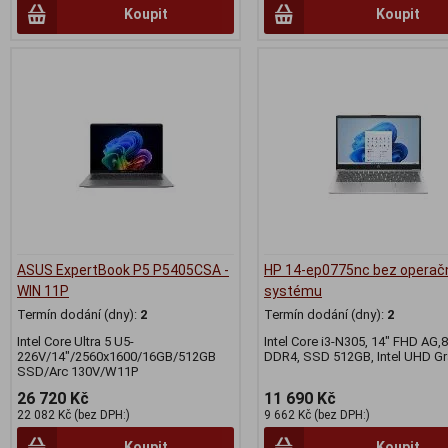
Koupit
Koupit
ASUS ExpertBook P5 P5405CSA -
HP 14-ep0775nc bez operač
WIN 11P
systému
Termín dodání (dny):
2
Termín dodání (dny):
2
Intel Core Ultra 5 U5-
Intel Core i3-N305, 14" FHD AG,
226V/14"/2560x1600/16GB/512GB
DDR4, SSD 512GB, Intel UHD Gr
SSD/Arc 130V/W11P
26 720 Kč
11 690 Kč
22 082 Kč (bez DPH:)
9 662 Kč (bez DPH:)
Koupit
Koupit