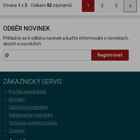
Strana
1
z
3
Celkem
82
záznamů
1
2
3
ODBĚR NOVINEK
Přihlašte se k odběru novinek a buďte informováni o novinkách,
akcích a soutěžích.
Registrovat
ZÁKAZNICKÝ SERVIS
Rychlá objednávka
Kontakt
Obchodní podmínky
Reklamační podmínky
Ochrana osobních údajů
Cookies