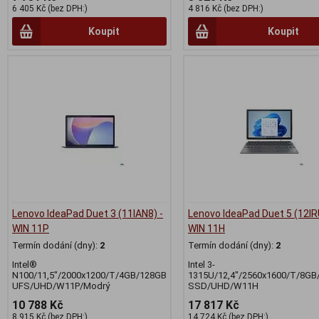
6 405 Kč (bez DPH:)
4 816 Kč (bez DPH:)
Koupit
Koupit
Lenovo IdeaPad Duet 3 (11IAN8) -
Lenovo IdeaPad Duet 5 (12IR
WIN 11P
WIN 11H
Termín dodání (dny):
2
Termín dodání (dny):
2
Intel®
Intel 3-
N100/11,5"/2000x1200/T/4GB/128GB
1315U/12,4"/2560x1600/T/8GB
UFS/UHD/W11P/Modrý
SSD/UHD/W11H
10 788 Kč
17 817 Kč
8 915 Kč (bez DPH:)
14 724 Kč (bez DPH:)