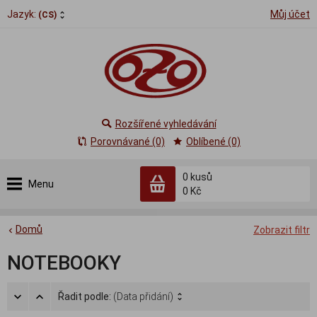
Jazyk:
Můj účet
(CS)
Rozšířené vyhledávání
Porovnávané (0)
Oblíbené (0)
0
kusů
Menu
0 Kč
Domů
Zobrazit filtr
NOTEBOOKY
Řadit podle:
(Data přidání)