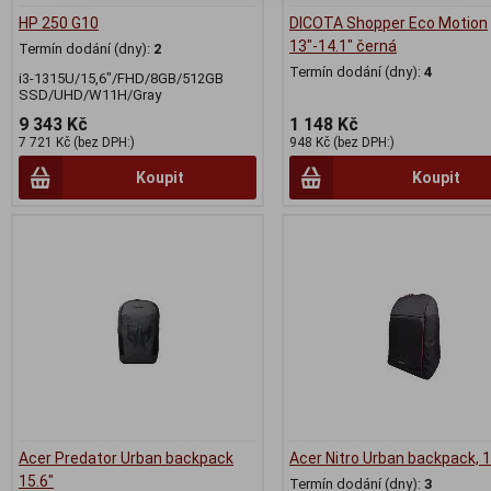
HP 250 G10
DICOTA Shopper Eco Motion
13"-14.1" černá
Termín dodání (dny):
2
Termín dodání (dny):
4
i3-1315U/15,6"/FHD/8GB/512GB
SSD/UHD/W11H/Gray
9 343 Kč
1 148 Kč
7 721 Kč (bez DPH:)
948 Kč (bez DPH:)
Koupit
Koupit
Acer Predator Urban backpack
Acer Nitro Urban backpack, 1
15.6"
Termín dodání (dny):
3