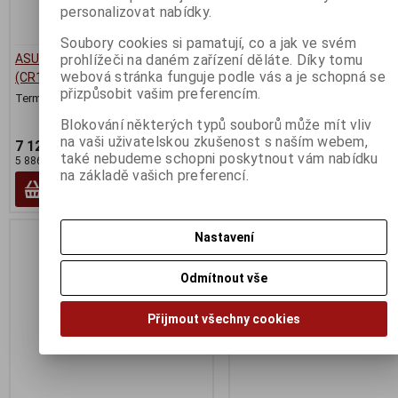
personalizovat nabídky.
Soubory cookies si pamatují, co a jak ve svém
ASUS Chromebook CR11 Flip
HP 255 G9
prohlížeči na daném zařízení děláte. Díky tomu
webová stránka funguje podle vás a je schopná se
(CR1102F)
Termín dodání (dny):
2
přizpůsobit vašim preferencím.
Termín dodání (dny):
2
AMD Ryzen™ 5 5625U / 8GB/51
SSD/RX Vega 7/W11H
Blokování některých typů souborů může mít vliv
na vaši uživatelskou zkušenost s naším webem,
7 123 Kč
9 349 Kč
také nebudeme schopni poskytnout vám nabídku
5 886 Kč (bez DPH:)
7 726 Kč (bez DPH:)
na základě vašich preferencí.
Koupit
Koupit
Nastavení
Odmítnout vše
Přijmout všechny cookies