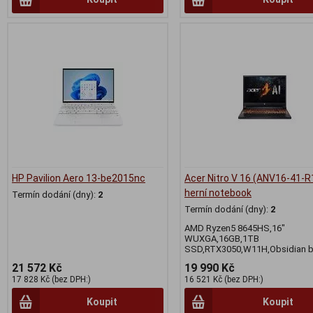
HP Pavilion Aero 13-be2015nc
Acer Nitro V 16 (ANV16-41-
herní notebook
Termín dodání (dny):
2
Termín dodání (dny):
2
AMD Ryzen5 8645HS,16"
WUXGA,16GB,1TB
SSD,RTX3050,W11H,Obsidian b
21 572 Kč
19 990 Kč
17 828 Kč (bez DPH:)
16 521 Kč (bez DPH:)
Koupit
Koupit