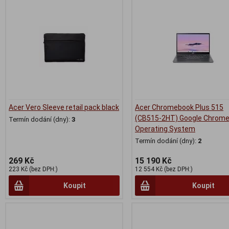
Acer Vero Sleeve retail pack black
Acer Chromebook Plus 515
(CB515-2HT) Google Chrom
Termín dodání (dny):
3
Operating System
Termín dodání (dny):
2
269 Kč
15 190 Kč
223 Kč (bez DPH:)
12 554 Kč (bez DPH:)
Koupit
Koupit