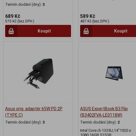
Termín dodání (dny):
3
689 Kč
589 Kč
570 Kč (bez DPH:)
487 Kč (bez DPH:)
Koupit
Koupit
Asus orig. adaptér 65W PD 2P
ASUS ExpertBook B3 Flip
(TYPE C)
(B3402FVA-LE0118W)
Termín dodání (dny):
3
Termín dodání (dny):
2
Intel Core i5-1335U,14"1920 x
1080,16GB,512GB