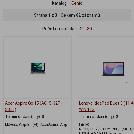
Katalog
Ceník
Strana
1
z
3
Celkem
82
záznamů
Počet na stránku
40
80
Acer Aspire Go 15 (AG15-32P-
Lenovo IdeaPad Duet 3 (11IA
33EJ)
WIN 11S
Termín dodání (dny):
3
Termín dodání (dny):
2
klávesa Copilot (AI), AcerSense App
Intel®
N100/11,5"/2000x1200/T/4GB/
UFS/UHD/W11S/Modrý