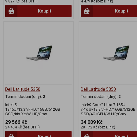
9 827 Kč (bez DPH:)
4 479 Kč (bez DPH:)
Koupit
Koupit
Dell Latitude 5350
Dell Latitude 5350
Termín dodání (dny):
2
Termín dodání (dny):
2
Intel i5-
Intel® Core™ Ultra 7 165U
1345U/13,3"/FHD/16GB/512GB
vPro®/13,3"/FHD/16GB/512GB
SSD/Iris Xe/W11P/Gray
SSD/4C-iGPU/W11P/Gray
29 566 Kč
34 089 Kč
24 434 Kč (bez DPH:)
28 172 Kč (bez DPH:)
Koupit
Koupit