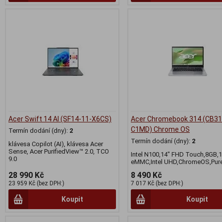
Acer Swift 14 AI (SF14-11-X6CS)
Acer Chromebook 314 (CB31
C1MD) Chrome OS
Termín dodání (dny):
2
Termín dodání (dny):
2
klávesa Copilot (AI), klávesa Acer
Sense, Acer PurifiedView™ 2.0, TCO
Intel N100,14" FHD Touch,8GB,
9.0
eMMC,Intel UHD,ChromeOS,Pure
28 990 Kč
8 490 Kč
23 959 Kč (bez DPH:)
7 017 Kč (bez DPH:)
Koupit
Koupit