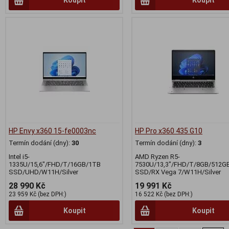
HP Envy x360 15-fe0003nc
HP Pro x360 435 G10
Termín dodání (dny):
30
Termín dodání (dny):
3
Intel i5-
AMD Ryzen R5-
1335U/15,6"/FHD/T/16GB/1TB
7530U/13,3"/FHD/T/8GB/512G
SSD/UHD/W11H/Silver
SSD/RX Vega 7/W11H/Silver
28 990 Kč
19 991 Kč
23 959 Kč (bez DPH:)
16 522 Kč (bez DPH:)
Koupit
Koupit