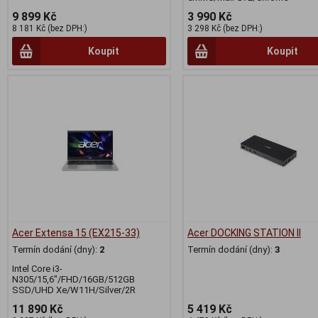
9 899 Kč
3 990 Kč
8 181 Kč (bez DPH:)
3 298 Kč (bez DPH:)
Koupit
Koupit
Acer Extensa 15 (EX215-33)
Acer DOCKING STATION II
Termín dodání (dny):
2
Termín dodání (dny):
3
Intel Core i3-
N305/15,6"/FHD/16GB/512GB
SSD/UHD Xe/W11H/Silver/2R
11 890 Kč
5 419 Kč