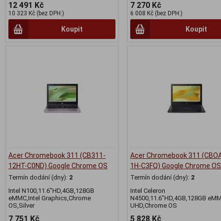
12 491 Kč
7 270 Kč
10 323 Kč (bez DPH:)
6 008 Kč (bez DPH:)
Koupit
Koupit
Acer Chromebook 311 (CB311-
Acer Chromebook 311 (CBO
12HT-C0ND) Google Chrome OS
1H-C3FQ) Google Chrome OS
Termín dodání (dny):
2
Termín dodání (dny):
2
Intel N100,11.6"HD,4GB,128GB
Intel Celeron
eMMC,Intel Graphics,Chrome
N4500,11.6"HD,4GB,128GB eMMC
OS,Silver
UHD,Chrome OS
7 751 Kč
5 828 Kč