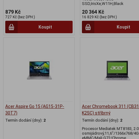
SSD,IrisXe,W11H,Black
879 Kč
20 364 Kč
727 Kč (bez DPH:)
16 829 Kč (bez DPH:)
Koupit
Koupit
Acer Aspire Go 15 (AG15-31P-
Acer Chromebook 311 (CB31
30T7)
K2SC) stříbrný
Termín dodání (dny):
2
Termín dodání (dny):
2
Procesor Mediatek MT8183, 2.0
osmijádrový,11,6"/1366x768/4
eMMC/Mali G72/Chrome