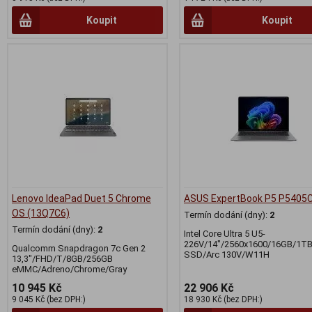
Koupit
Koupit
Lenovo IdeaPad Duet 5 Chrome
ASUS ExpertBook P5 P5405
OS (13Q7C6)
Termín dodání (dny):
2
Termín dodání (dny):
2
Intel Core Ultra 5 U5-
226V/14"/2560x1600/16GB/1T
Qualcomm Snapdragon 7c Gen 2
SSD/Arc 130V/W11H
13,3"/FHD/T/8GB/256GB
eMMC/Adreno/Chrome/Gray
10 945 Kč
22 906 Kč
9 045 Kč (bez DPH:)
18 930 Kč (bez DPH:)