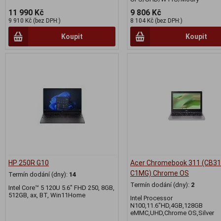
11 990 Kč
9 806 Kč
9 910 Kč (bez DPH:)
8 104 Kč (bez DPH:)
Koupit
Koupit
HP 250R G10
Acer Chromebook 311 (CB31
C1MG) Chrome OS
Termín dodání (dny):
14
Termín dodání (dny):
2
Intel Core™ 5 120U 5.6" FHD 250, 8GB,
512GB, ax, BT, Win11Home
Intel Processor
N100,11.6"HD,4GB,128GB
eMMC,UHD,Chrome OS,Silver