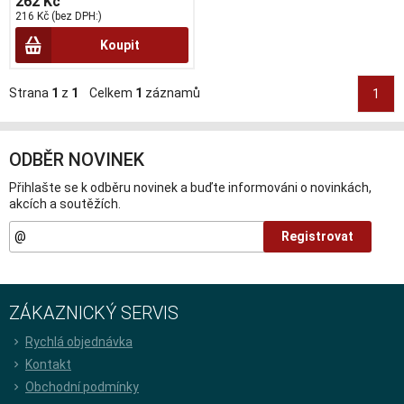
262 Kč
216 Kč (bez DPH:)
Koupit
Strana
1
z
1
Celkem
1
záznamů
1
ODBĚR NOVINEK
Přihlašte se k odběru novinek a buďte informováni o novinkách,
akcích a soutěžích.
Registrovat
ZÁKAZNICKÝ SERVIS
Rychlá objednávka
Kontakt
Obchodní podmínky