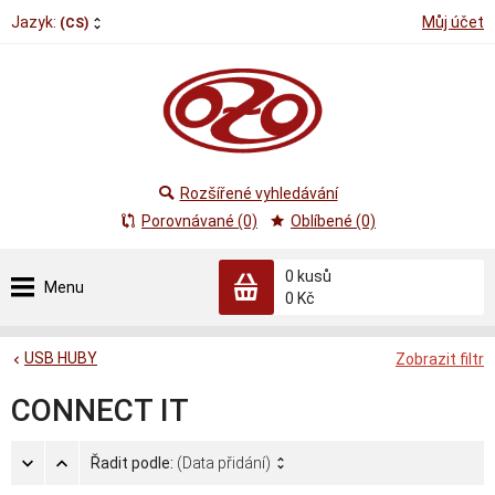
Jazyk:
Můj účet
(CS)
Rozšířené vyhledávání
Porovnávané (0)
Oblíbené (0)
0
kusů
Menu
0 Kč
USB HUBY
Zobrazit filtr
CONNECT IT
Řadit podle:
(Data přidání)