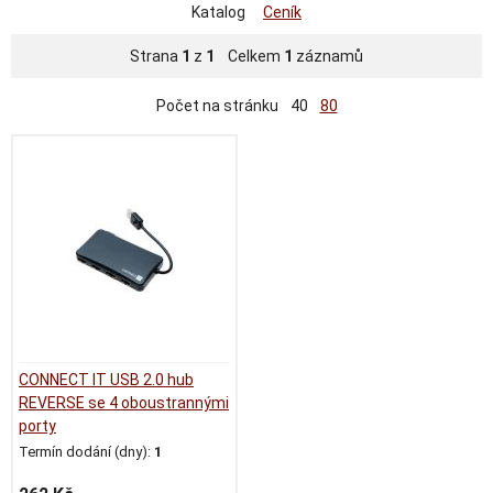
Katalog
Ceník
Strana
1
z
1
Celkem
1
záznamů
Počet na stránku
40
80
CONNECT IT USB 2.0 hub
REVERSE se 4 oboustrannými
porty
Termín dodání (dny):
1