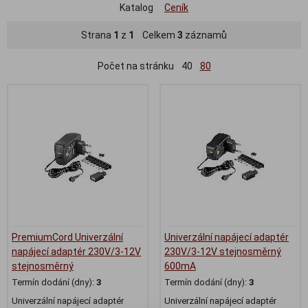
Katalog
Ceník
Strana
1
z
1
Celkem
3
záznamů
Počet na stránku
40
80
PremiumCord Univerzální
Univerzální napájecí adaptér
napájecí adaptér 230V/3-12V
230V/3-12V stejnosměrný
stejnosměrný
600mA
Termín dodání (dny):
3
Termín dodání (dny):
3
Univerzální napájecí adaptér
Univerzální napájecí adaptér