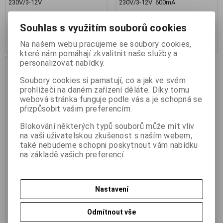
230V/3-12V
230V/3-12V 600mA
393 Kč
303 Kč
324 Kč (bez DPH:)
250 Kč (bez DPH:)
Souhlas s využitím souborů cookies
Koupit
Koupit
Na našem webu pracujeme se soubory cookies,
které nám pomáhají zkvalitnit naše služby a
personalizovat nabídky.
Soubory cookies si pamatují, co a jak ve svém
prohlížeči na daném zařízení děláte. Díky tomu
webová stránka funguje podle vás a je schopná se
přizpůsobit vašim preferencím.
Blokování některých typů souborů může mít vliv
na vaši uživatelskou zkušenost s naším webem,
také nebudeme schopni poskytnout vám nabídku
na základě vašich preferencí.
PremiumCord Napájecí
adaptér 230V / 5V / 1.2 A
stejnosměrný
Nastavení
Termín dodání (dny):
7
Odmítnout vše