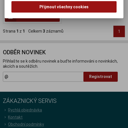
209 Kč
Přijmout všechny cookies
172 Kč (bez DPH:)
Koupit
Strana
1
z
1
Celkem
3
záznamů
1
ODBĚR NOVINEK
Přihlašte se k odběru novinek a buďte informováni o novinkách,
akcích a soutěžích.
Registrovat
ZÁKAZNICKÝ SERVIS
Rychlá objednávka
Kontakt
Obchodní podmínky