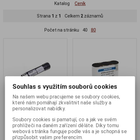
Katalog
Ceník
Strana
1
z
1
Celkem
2
záznamů
Počet na stránku
40
80
Souhlas s využitím souborů cookies
Na našem webu pracujeme se soubory cookies,
které nám pomáhají zkvalitnit naše služby a
Baterie AVACOM BLACK &
AVACOM baterie pro nůžky na
personalizovat nabídky.
DECKER VP100 Ni-MH 3,6V
plot Gardena typ ACCU 60 Ni-
Soubory cookies si pamatují, co a jak ve svém
2100mAh
MH 3,6V 2500mAh
prohlížeči na daném zařízení děláte. Díky tomu
Termín dodání (dny):
7
Termín dodání (dny):
7
webová stránka funguje podle vás a je schopná se
přizpůsobit vašim preferencím.