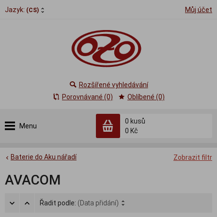
Jazyk:
Můj účet
(CS)
Rozšířené vyhledávání
Porovnávané (0)
Oblíbené (0)
0
kusů
Menu
0 Kč
Baterie do Aku nářadí
Zobrazit filtr
AVACOM
Řadit podle:
(Data přidání)