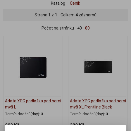
Katalog
Ceník
Strana
1
z
1
Celkem
4
záznamů
Počet na stránku
40
80
Adata XPG podložka pod herní
Adata XPG podložka pod herní
myš L
myš XL Frontline Black
Termín dodání (dny):
3
Termín dodání (dny):
3
203 Kč
322 Kč
167 Kč (bez DPH:)
266 Kč (bez DPH:)