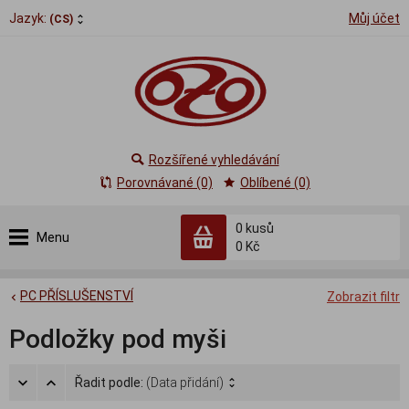
Jazyk:
Můj účet
(CS)
Rozšířené vyhledávání
Porovnávané (0)
Oblíbené (0)
0
kusů
Menu
0 Kč
PC PŘÍSLUŠENSTVÍ
Zobrazit filtr
Podložky pod myši
Řadit podle:
(Data přidání)