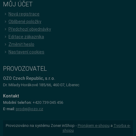
MŮJ ÚČET
Nová registrace
Oblíbené položky
Předchozí objednávky
Editace zákazníka
Změnit heslo
Nastavení cookies
PROVOZOVATEL
OZO Czech Republic, s.r.o.
Dr. Milady Horákové 185/66, 460 07, Liberec
Kontakt
Mobilní telefon:
+420 739 045 456
E-mail:
prodej@ozo.cz
Provozováno na systému Zoner inShop -
Pronájem e-shopu
a
Tvorba e-
shopu