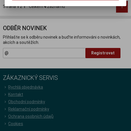
Strana
1
z
1
Celkem
4
záznamů
1
ODBĚR NOVINEK
Přihlašte se k odběru novinek a buďte informováni o novinkách,
akcích a soutěžích.
Registrovat
ZÁKAZNICKÝ SERVIS
Rychlá objednávka
Kontakt
Obchodní podmínky
Reklamační podmínky
Ochrana osobních údajů
Cookies