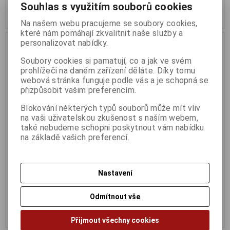
Souhlas s využitím souborů cookies
Koupit
Koupit
Na našem webu pracujeme se soubory cookies,
které nám pomáhají zkvalitnit naše služby a
personalizovat nabídky.
Soubory cookies si pamatují, co a jak ve svém
prohlížeči na daném zařízení děláte. Díky tomu
webová stránka funguje podle vás a je schopná se
přizpůsobit vašim preferencím.
Blokování některých typů souborů může mít vliv
na vaši uživatelskou zkušenost s naším webem,
také nebudeme schopni poskytnout vám nabídku
na základě vašich preferencí.
Adata XPG podložka pod herní
Adata XPG podložka pod herní
myš XL Frontline Extreme1
myš XL Frontline Extreme2
Termín dodání (dny):
3
Termín dodání (dny):
3
Nastavení
279 Kč
279 Kč
Odmítnout vše
230 Kč (bez DPH:)
230 Kč (bez DPH:)
Koupit
Koupit
Přijmout všechny cookies