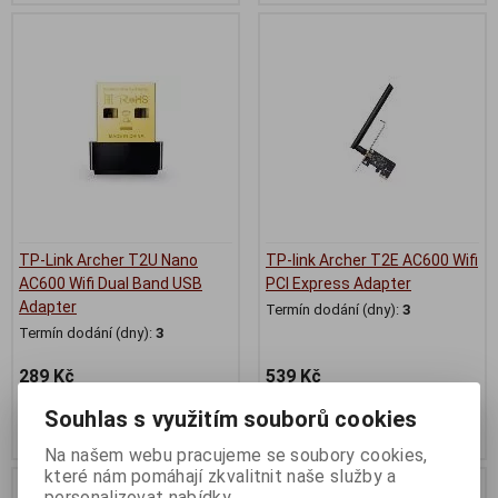
TP-Link Archer T2U Nano
TP-link Archer T2E AC600 Wifi
AC600 Wifi Dual Band USB
PCI Express Adapter
Adapter
Termín dodání (dny):
3
Termín dodání (dny):
3
289 Kč
539 Kč
239 Kč (bez DPH:)
446 Kč (bez DPH:)
Souhlas s využitím souborů cookies
Koupit
Koupit
Na našem webu pracujeme se soubory cookies,
které nám pomáhají zkvalitnit naše služby a
personalizovat nabídky.