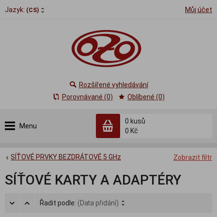
Jazyk:
Můj účet
(CS)
Rozšířené vyhledávání
Porovnávané (0)
Oblíbené (0)
0
kusů
Menu
0 Kč
SÍŤOVÉ PRVKY BEZDRÁTOVÉ 5 GHz
Zobrazit filtr
SÍŤOVÉ KARTY A ADAPTÉRY
Řadit podle:
(Data přidání)