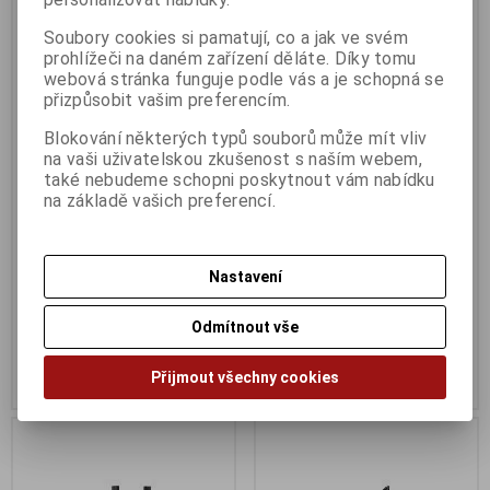
Soubory cookies si pamatují, co a jak ve svém
prohlížeči na daném zařízení děláte. Díky tomu
webová stránka funguje podle vás a je schopná se
přizpůsobit vašim preferencím.
Blokování některých typů souborů může mít vliv
na vaši uživatelskou zkušenost s naším webem,
také nebudeme schopni poskytnout vám nabídku
na základě vašich preferencí.
TP-Link Archer T3U, AC1300
TP-Link Archer T3U Plus
USB 3.0 Wifi Adapter
AC1300 USB 3.0 Wifi Adapter,
high gain antenna
Termín dodání (dny):
3
Nastavení
Termín dodání (dny):
3
449 Kč
479 Kč
Odmítnout vše
372 Kč (bez DPH:)
396 Kč (bez DPH:)
Přijmout všechny cookies
Koupit
Koupit