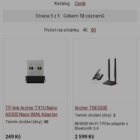
Katalog
Ceník
Strana
1
z
1
Celkem
12
záznamů
Počet na stránku
40
80
TP-link Archer TX1U Nano
Archer TBE550E
AX300 Nano Wifi6 Adapter
Termín dodání (dny):
2
Termín dodání (dny):
30
BE9300 Wi-Fi 7 PCIe adaptér s
Bluetooth 5.4
249 Kč
2 599 Kč