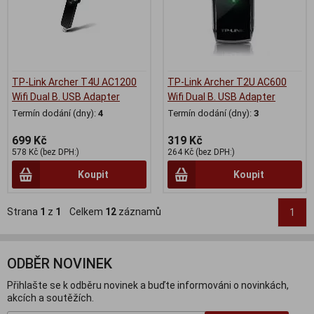
TP-Link Archer T4U AC1200
TP-Link Archer T2U AC600
Wifi Dual B. USB Adapter
Wifi Dual B. USB Adapter
Termín dodání (dny):
4
Termín dodání (dny):
3
699 Kč
319 Kč
578 Kč (bez DPH:)
264 Kč (bez DPH:)
Koupit
Koupit
Strana
1
z
1
Celkem
12
záznamů
1
ODBĚR NOVINEK
Přihlašte se k odběru novinek a buďte informováni o novinkách,
akcích a soutěžích.