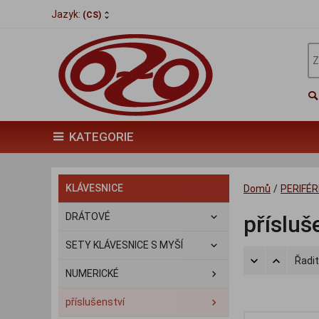
Jazyk:
(CS)
KATEGORIE
KLÁVESNICE
Domů
/
PERIFÉR
DRÁTOVÉ
přísluš
SETY KLÁVESNICE S MYŠÍ
Řadit
NUMERICKÉ
příslušenství