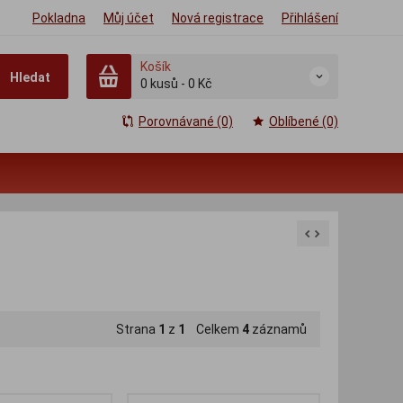
Pokladna
Můj účet
Nová registrace
Přihlášení
Košík
Hledat
0
kusů
-
0 Kč
Porovnávané (0)
Oblíbené (0)
Strana
1
z
1
Celkem
4
záznamů