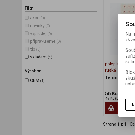
Filtr
akce
(0)
Sou
novinky
(0)
výprodej
Na n
(0)
zkva
připravujeme
(0)
tip
(0)
Soub
zaří
skladem
(4)
scho
polepka na kláv
ruská
Výrobce
Blok
zku
Termín dodání (d
OEM
(4)
nabí
56 Kč
46 Kč (bez DPH:)
N
Strana
1
z
1
Ce