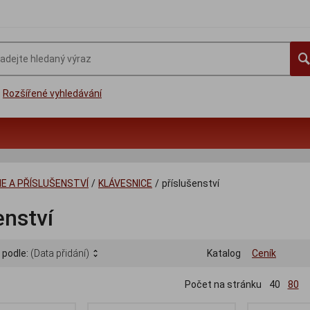
Rozšířené vyhledávání
IE A PŘÍSLUŠENSTVÍ
/
KLÁVESNICE
/
příslušenství
enství
 podle:
(Data přidání)
Katalog
Ceník
Počet na stránku
40
80