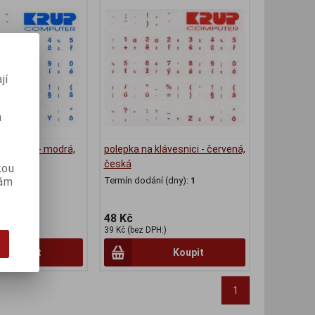
jí
m
ávesnici - modrá,
polepka na klávesnici - červená,
česká
kou
vám
(dny):
1
Termín dodání (dny):
1
48 Kč
)
39 Kč (bez DPH:)
Koupit
Koupit
1