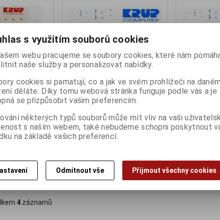
hlas s využitím souborů cookies
ašem webu pracujeme se soubory cookies, které nám pomáha
litnit naše služby a personalizovat nabídky.
ory cookies si pamatují, co a jak ve svém prohlížeči na dané
zení děláte. Díky tomu webová stránka funguje podle vás a je
pná se přizpůsobit vašim preferencím.
esnici - červená,
polepka na klávesnici - bílá,
polepka na kl
česká
česká
ování některých typů souborů může mít vliv na vaši uživatels
šenost s naším webem, také nebudeme schopni poskytnout 
ny):
7
Termín dodání (dny):
1
Termín dodání 
dku na základě vašich preferencí.
48 Kč
48 Kč
39 Kč (bez DPH:)
39 Kč (bez DPH:
astavení
Odmítnout vše
Přijmout všechny cookies
Koupit
Koupit
lkem
4
záznamů