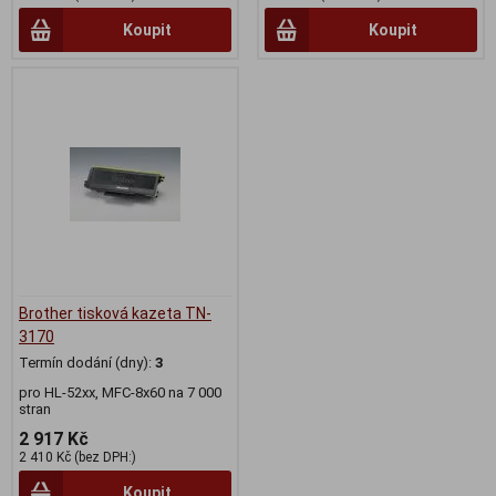
Koupit
Koupit
Brother tisková kazeta TN-
3170
Termín dodání (dny):
3
pro HL-52xx, MFC-8x60 na 7 000
stran
2 917 Kč
2 410 Kč (bez DPH:)
Koupit