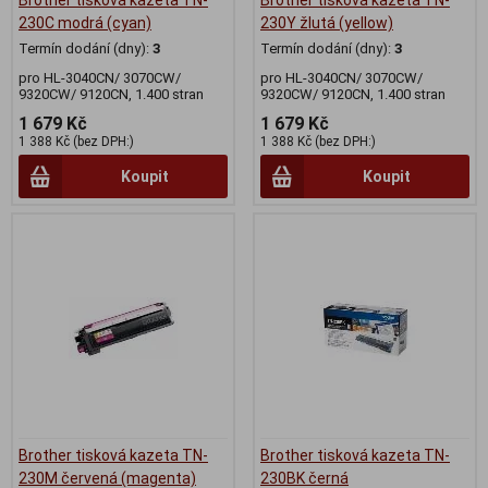
230C modrá (cyan)
230Y žlutá (yellow)
Termín dodání (dny):
3
Termín dodání (dny):
3
pro HL-3040CN/ 3070CW/
pro HL-3040CN/ 3070CW/
9320CW/ 9120CN, 1.400 stran
9320CW/ 9120CN, 1.400 stran
1 679 Kč
1 679 Kč
1 388 Kč (bez DPH:)
1 388 Kč (bez DPH:)
Koupit
Koupit
Brother tisková kazeta TN-
Brother tisková kazeta TN-
230M červená (magenta)
230BK černá