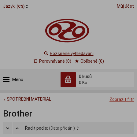
Jazyk:
Můj účet
(CS)
Rozšířené vyhledávání
Porovnávané (0)
Oblíbené (0)
0
kusů
Menu
0 Kč
SPOTŘEBNÍ MATERIÁL
Zobrazit filtr
Brother
Řadit podle:
(Data přidání)