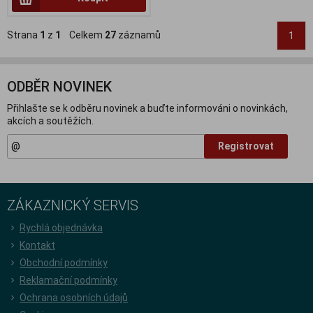
Strana
1
z
1
Celkem
27
záznamů
1
ODBĚR NOVINEK
Přihlašte se k odběru novinek a buďte informováni o novinkách,
akcích a soutěžích.
Registrovat
ZÁKAZNICKÝ SERVIS
Rychlá objednávka
Kontakt
Obchodní podmínky
Reklamační podmínky
Ochrana osobních údajů