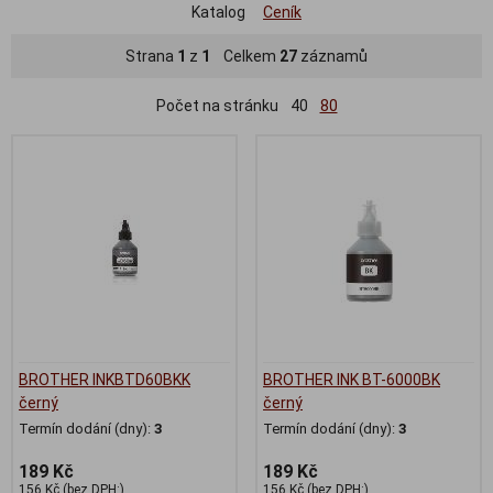
Katalog
Ceník
Strana
1
z
1
Celkem
27
záznamů
Počet na stránku
40
80
BROTHER INKBTD60BKK
BROTHER INK BT-6000BK
černý
černý
Termín dodání (dny):
3
Termín dodání (dny):
3
189 Kč
189 Kč
156 Kč (bez DPH:)
156 Kč (bez DPH:)