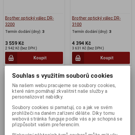
Brother optický válec DR-
Brother optický válec DR-
3200
3100
Termín dodání (dny):
3
Termín dodání (dny):
3
3 559 Kč
4 394 Kč
2 942 Kč (bez DPH:)
3 631 Kč (bez DPH:)
Koupit
Koupit
Souhlas s využitím souborů cookies
Na našem webu pracujeme se soubory cookies,
které nám pomáhají zkvalitnit naše služby a
personalizovat nabídky.
Soubory cookies si pamatují, co a jak ve svém
prohlížeči na daném zařízení děláte. Díky tomu
webová stránka funguje podle vás a je schopná se
přizpůsobit vašim preferencím.
Brother DR-2200, optický
Brother tisková kazeta TN-