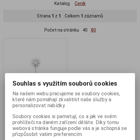
Katalog
Ceník
Strana
1
z
1
Celkem
1
záznamů
Počet na stránku
40
80
Souhlas s využitím souborů cookies
Na našem webu pracujeme se soubory cookies,
které nám pomáhají zkvalitnit naše služby a
personalizovat nabídky.
Xiaomi Mi Smart Standing
Fan 2 EU
Soubory cookies si pamatují, co a jak ve svém
prohlížeči na daném zařízení děláte. Díky tomu
Termín dodání (dny):
4
webová stránka funguje podle vás a je schopná se
1 891 Kč
přizpůsobit vašim preferencím.
1 562 Kč (bez DPH:)