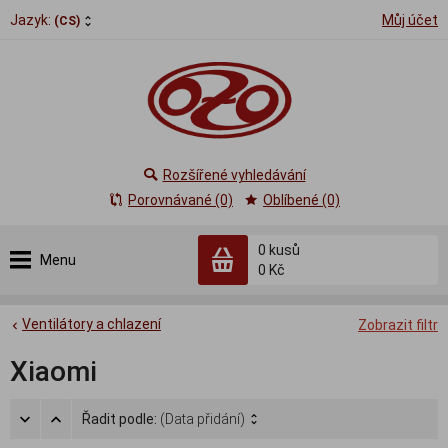
Jazyk:
Můj účet
(CS)
Rozšířené vyhledávání
Porovnávané (0)
Oblíbené (0)
0
kusů
Menu
0 Kč
Ventilátory a chlazení
Zobrazit filtr
Xiaomi
Řadit podle:
(Data přidání)