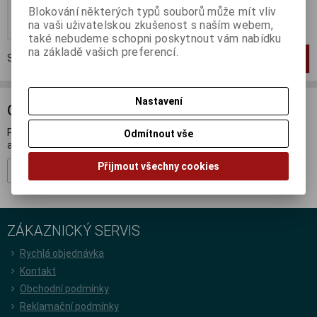
Blokování některých typů souborů může mít vliv
Koupit
na vaši uživatelskou zkušenost s naším webem,
také nebudeme schopni poskytnout vám nabídku
na základě vašich preferencí.
Strana
1
z
1
Celkem
1
záznamů
1
Nastavení
ODBĚR NOVINEK
Přihlašte se k odběru novinek a buďte informováni o novinkách,
Odmítnout vše
akcích a soutěžích.
Přijmout všechny cookies
Registrovat
ZÁKAZNICKÝ SERVIS
Rychlá objednávka
Kontakt
Obchodní podmínky
Reklamační podmínky