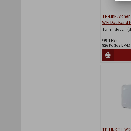
TP-Link Archer
WiFi DualBand 
Termín dodání (d
999 Kč
826 Kč (bez DPH:)
TP-LINK TL-W