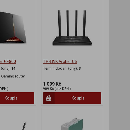
er GE800
TP-LINK Archer C6
(dny):
14
Termín dodání (dny):
3
 Gaming router
1 099 Kč
 DPH:)
909 Kč (bez DPH:)
Koupit
Koupit