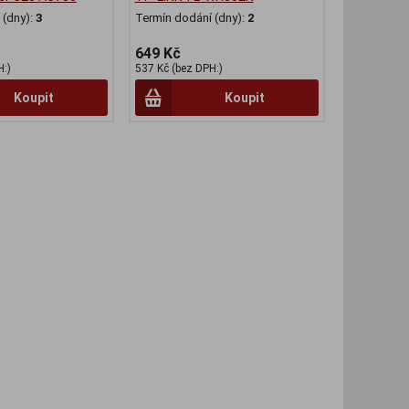
(dny):
3
Termín dodání (dny):
2
649 Kč
H:)
537 Kč (bez DPH:)
Koupit
Koupit