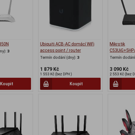
850N
Ubiquiti ACB-AC domácí WiFi
Mikrotik
access point / router
C53UiG+5HP
ny):
3
Termín dodání (dny):
3
Termín dodání 
1 879 Kč
3 090 Kč
1 553 Kč (bez DPH:)
2 553 Kč (bez D
Koupit
Koupit