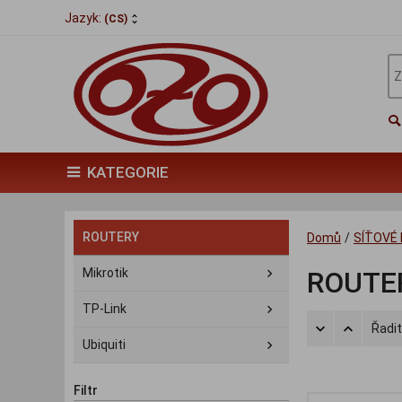
Jazyk:
(CS)
KATEGORIE
ROUTERY
Domů
/
SÍŤOVÉ
Mikrotik
ROUTE
TP-Link
Řadit
Ubiquiti
Filtr