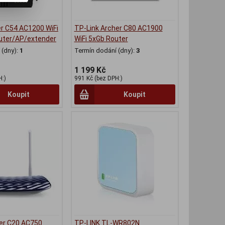
er C54 AC1200 WiFi
TP-Link Archer C80 AC1900
uter/AP/extender
WiFi 5xGb Router
(dny):
1
Termín dodání (dny):
3
1 199 Kč
H:)
991 Kč (bez DPH:)
Koupit
Koupit
er C20 AC750
TP-LINK TL-WR802N