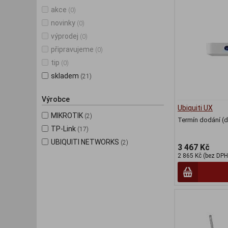
akce
(0)
novinky
(0)
výprodej
(0)
připravujeme
(0)
tip
(0)
skladem
(21)
Výrobce
Ubiquiti UX
MIKROTIK
(2)
Termín dodání (d
TP-Link
(17)
UBIQUITI NETWORKS
(2)
3 467 Kč
2 865 Kč (bez DPH