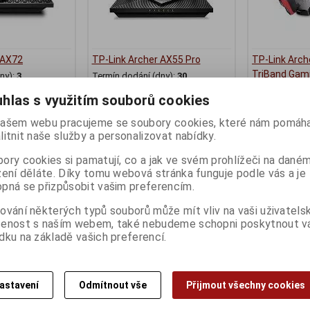
 AX72
TP-Link Archer AX55 Pro
TP-Link Arch
TriBand Gami
ny):
3
Termín dodání (dny):
30
Termín dodání 
hlas s využitím souborů cookies
ašem webu pracujeme se soubory cookies, které nám pomáha
litnit naše služby a personalizovat nabídky.
2 499 Kč
8 499 Kč
:)
2 066 Kč (bez DPH:)
7 024 Kč (bez D
ory cookies si pamatují, co a jak ve svém prohlížeči na dané
Koupit
Koupit
zení děláte. Díky tomu webová stránka funguje podle vás a je
pná se přizpůsobit vašim preferencím.
ování některých typů souborů může mít vliv na vaši uživatels
šenost s naším webem, také nebudeme schopni poskytnout 
dku na základě vašich preferencí.
astavení
Odmítnout vše
Přijmout všechny cookies