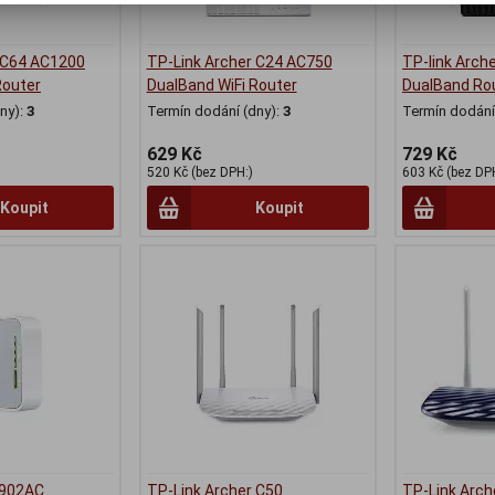
 C64 AC1200
TP-Link Archer C24 AC750
TP-link Arch
Router
DualBand WiFi Router
DualBand Ro
ny):
3
Termín dodání (dny):
3
Termín dodání 
629 Kč
729 Kč
520 Kč (bez DPH:)
603 Kč (bez DP
Koupit
Koupit
R902AC
TP-Link Archer C50
TP-Link Arch