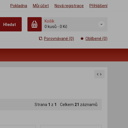
Pokladna
Můj účet
Nová registrace
Přihlášení
Košík
Hledat
0
kusů
-
0 Kč
Porovnávané (0)
Oblíbené (0)
Strana
1
z
1
Celkem
21
záznamů