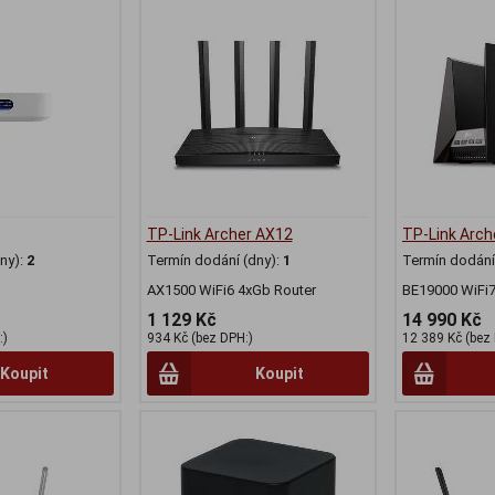
TP-Link Archer AX12
TP-Link Arch
ny):
2
Termín dodání (dny):
1
Termín dodání 
AX1500 WiFi6 4xGb Router
BE19000 WiFi7
1 129 Kč
14 990 Kč
:)
934 Kč (bez DPH:)
12 389 Kč (bez
Koupit
Koupit