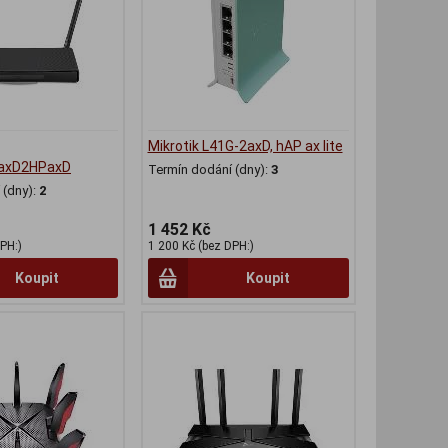
Mikrotik L41G-2axD, hAP ax lite
axD2HPaxD
Termín dodání (dny):
3
(dny):
2
1 452 Kč
PH:)
1 200 Kč (bez DPH:)
Koupit
Koupit