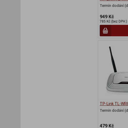
Termín dodání (d
949 Kč
785 Kč (bez DPH:)
TP-Link TL-WR
Termín dodání (d
479 Kč