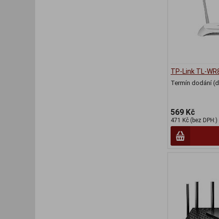
TP-Link TL-WR
Termín dodání (d
569 Kč
471 Kč (bez DPH:)