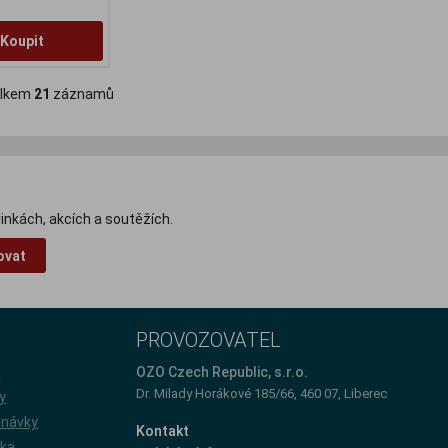
Koupit
lkem
21
záznamů
inkách, akcích a soutěžích.
ovat
PROVOZOVATEL
e
OZO Czech Republic, s.r.o.
Dr. Milady Horákové 185/66, 460 07, Liberec
y
dnávky
Kontakt
íka