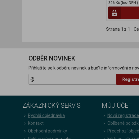
396 Kč (bez DPH:)
Strana
1
z
1
Ce
ODBĚR NOVINEK
Přihlašte se k odběru novinek a buďte informováni o nov
Registr
ZÁKAZNICKÝ SERVIS
MŮJ ÚČET
Rychlá objednávka
Nová registrac
Kontakt
Oblíbené položk
Obchodní podmínky
Předchozí obje
Reklamační podmínky
Editace zákazn