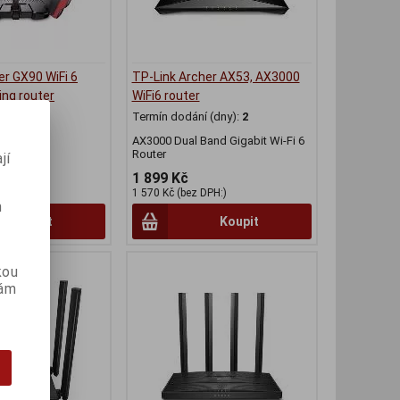
er GX90 WiFi 6
TP-Link Archer AX53, AX3000
ng router
WiFi6 router
(dny):
2
Termín dodání (dny):
2
AX3000 Dual Band Gigabit Wi-Fi 6
Router
jí
1 899 Kč
PH:)
1 570 Kč (bez DPH:)
m
Koupit
Koupit
kou
vám