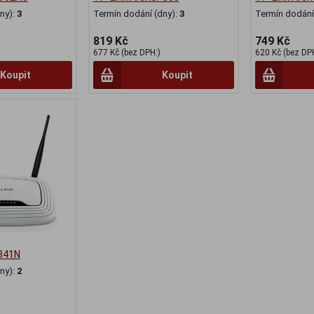
ny):
3
Termín dodání (dny):
3
Termín dodání 
819 Kč
749 Kč
677 Kč (bez DPH:)
620 Kč (bez DP
Koupit
Koupit
841N
ny):
2