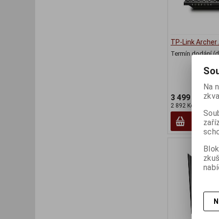
TP-Link Archer
Termín dodání (d
Sou
Na n
zkva
3 499 Kč
2 892 Kč (bez DPH
Soub
zaří
scho
Blok
zku
nabí
N