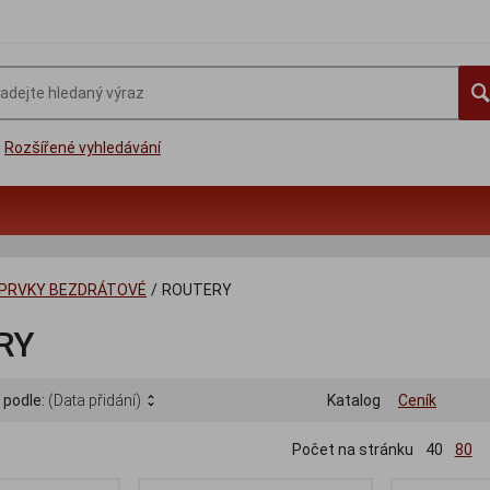
Rozšířené vyhledávání
 PRVKY BEZDRÁTOVÉ
/
ROUTERY
RY
 podle:
(Data přidání)
Katalog
Ceník
Počet na stránku
40
80